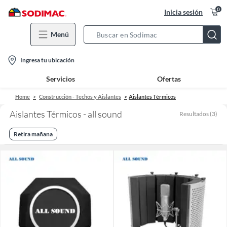
0
Inicia sesión
Menú
Search
Bar
location-
Ingresa tu ubicación
icon
Servicios
Ofertas
Home
Construcción - Techos y Aislantes
Aislantes Térmicos
Aislantes Térmicos - all sound
Resultados
(
3
)
Retira mañana