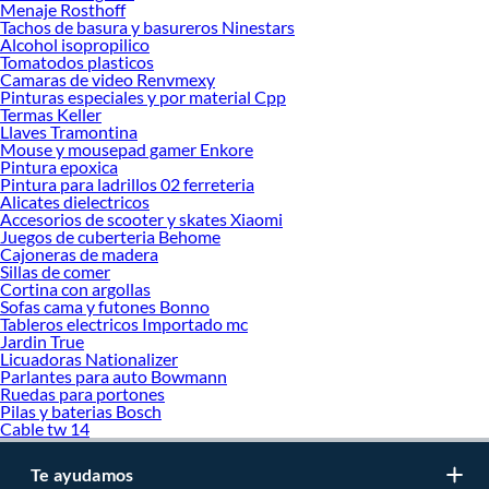
momento de decidir qué modelo comprar, por ello contamos con una amplia
Menaje Rosthoff
oferta de marcas prestigiosas y reconocidas en Aislantes Térmicos. De esta
Tachos de basura y basureros Ninestars
manera, inviertes en durabilidad, rendimiento, excelencia y satisfacción
Alcohol isopropilico
Tomatodos plasticos
garantizada.
Camaras de video Renvmexy
Pinturas especiales y por material Cpp
Termas Keller
Llaves Tramontina
Mouse y mousepad gamer Enkore
Pintura epoxica
Pintura para ladrillos 02 ferreteria
Alicates dielectricos
Accesorios de scooter y skates Xiaomi
Juegos de cuberteria Behome
Cajoneras de madera
Sillas de comer
Cortina con argollas
Sofas cama y futones Bonno
Tableros electricos Importado mc
Jardin True
Licuadoras Nationalizer
Parlantes para auto Bowmann
Ruedas para portones
Pilas y baterias Bosch
Cable tw 14
Te ayudamos