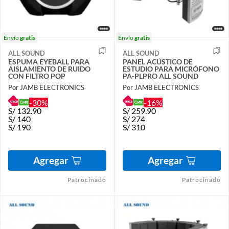
Envío
gratis
Envío
gratis
ALL SOUND
ALL SOUND
ESPUMA EYEBALL PARA
PANEL ACÚSTICO DE
AISLAMIENTO DE RUIDO
ESTUDIO PARA MICRÓFONO
CON FILTRO POP
PA-PLPRO ALL SOUND
Por JAMB ELECTRONICS
Por JAMB ELECTRONICS
-30%
-16%
S/
132.90
S/
259.90
S/
140
S/
274
S/
190
S/
310
Agregar
Agregar
Patrocinado
Patrocinado