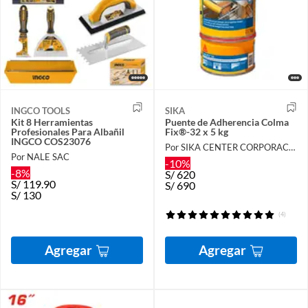
INGCO TOOLS
SIKA
Kit 8 Herramientas
Puente de Adherencia Colma
Profesionales Para Albañil
Fix®-32 x 5 kg
INGCO COS23076
Por SIKA CENTER CORPORACIÓN LAU
Por NALE SAC
-10%
-8%
S/
620
S/
119.90
S/
690
S/
130
(4)
Agregar
Agregar