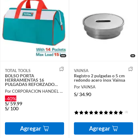
TOTAL TOOLS
VAINSA
BOLSO PORTA
Registro 2 pulgadas o 5 cm
HERRAMIENTAS 16
redondo acero inox Vainsa
PULGADAS REFORZADO
Por VAINSA
INDUSTRIAL TOTAL-
Por CORPORACION HANDEL SAC
THT261625
S/
34.90
-40%
S/
59.99
S/
100
(8)
Agregar
Agregar