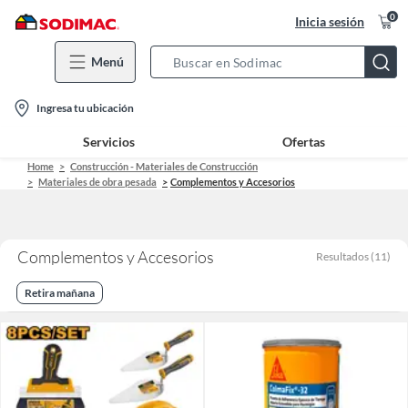
0
Inicia sesión
Menú
Search
Bar
location-
Ingresa tu ubicación
icon
Servicios
Ofertas
Home
Construcción - Materiales de Construcción
Materiales de obra pesada
Complementos y Accesorios
Complementos y Accesorios
Resultados
(
11
)
Retira mañana