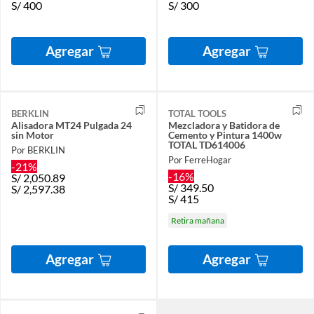
S/
400
S/
300
Agregar
Agregar
BERKLIN
TOTAL TOOLS
Alisadora MT24 Pulgada 24
Mezcladora y Batidora de
sin Motor
Cemento y Pintura 1400w
TOTAL TD614006
Por BERKLIN
Por FerreHogar
-21%
-16%
S/
2,050.89
S/
349.50
S/
2,597.38
S/
415
Retira mañana
Agregar
Agregar