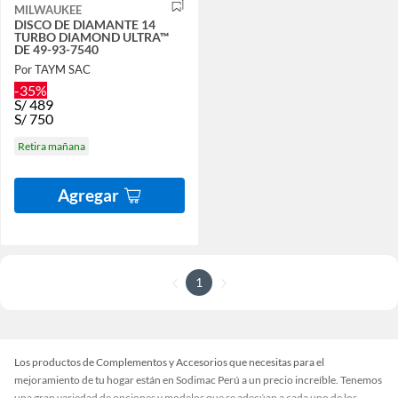
MILWAUKEE
DISCO DE DIAMANTE 14
TURBO DIAMOND ULTRA™
DE 49-93-7540
Por TAYM SAC
-35%
S/
489
S/
750
Retira mañana
Agregar
1
Los productos de Complementos y Accesorios que necesitas para el
mejoramiento de tu hogar están en Sodimac Perú a un precio increíble. Tenemos
una gran variedad de opciones y modelos que se adecúan a cada uno de los