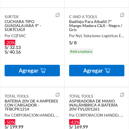
SURTEK
C AND A TOOLS
CUCHARA TIPO
Badilejo Para Albañil 7"
GUADALAJARA 9" -
Mango Madera C&A - Negro /
SURTCUG9
Gris
Por CQTSAC
Por NyL Soluciones Logisticas EIRL
-20%
S/
8
S/
32.13
S/
40.16
Retira mañana
Agregar
Agregar
TOTAL TOOLS
TOTAL TOOLS
BATERIA 20V DE 4 AMPERES
ASPIRADORA DE MANO
CON CARGADOR -
INALÁMBRICA A BATERÍA
TFBCPK1214
20V-TVLI201261
Por CORPORACION HANDEL SAC
Por CORPORACION HANDEL SAC
-50%
-43%
S/
199.99
S/
169.99