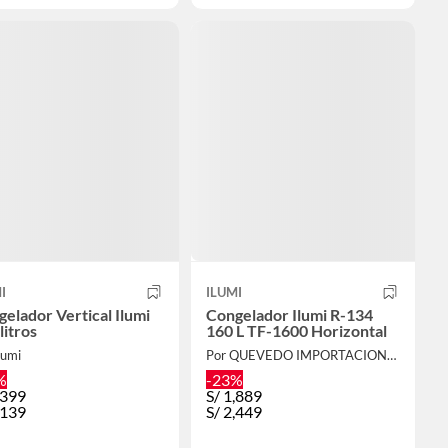
I
ILUMI
elador Vertical Ilumi
Congelador Ilumi R-134
litros
160 L TF-1600 Horizontal
lumi
Por QUEVEDO IMPORTACIONES S.A.C.
%
-23%
,399
S/
1,889
,139
S/
2,449