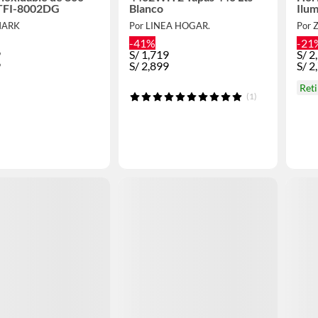
- TFI-8002DG
Blanco
Ilum
MARK
Por LINEA HOGAR.
Por 
-41%
-21
9
S/
1,719
S/
2
9
S/
2,899
S/
2
Ret
(1)