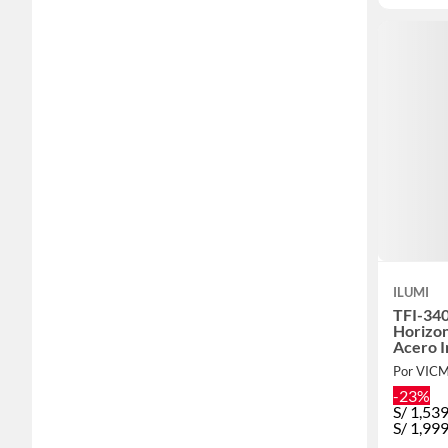
ILUMI
TFI-34
Horizon
Acero I
Blanco 
Por VIC
-23%
S/
1,53
S/
1,99