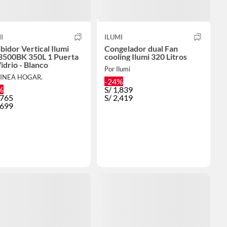
I
ILUMI
bidor Vertical Ilumi
Congelador dual Fan
3500BK 350L 1 Puerta
cooling Ilumi 320 Litros
idrio - Blanco
Por Ilumi
LINEA HOGAR.
-24%
%
S/
1,839
,765
S/
2,419
,699