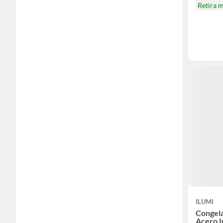
Retira 
ILUMI
Congela
Acero I