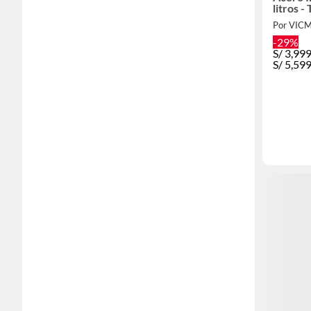
litros 
Por VIC
-29%
S/
3,99
S/
5,59