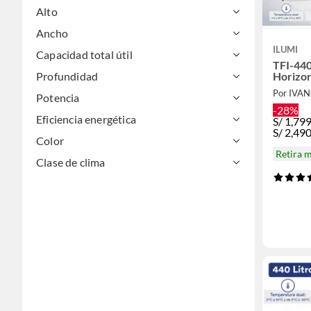
Alto
Ancho
ILUMI
Capacidad total útil
TFI-44
Horizon
Profundidad
Potencia
-28%
Eficiencia energética
S/
1,79
S/
2,49
Color
Retira 
Clase de clima