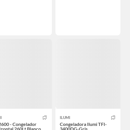
I
ILUMI
2600 - Congelador
Congeladora Ilumi TFI-
zontal 260Lt Blanco
3400DG-Gris