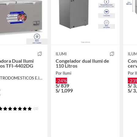
ILUMI
ILUM
dora Dual Ilumi
Congelador dual Ilumi de
Cong
tros TFI-4402DG
110 Litros
cerv
Por Ilumi
Por I
Por ELECTRODOMESTICOS E.I.R.L
-24%
-23
S/
839
S/
3
9
S/
1,099
S/
3
9
(1)