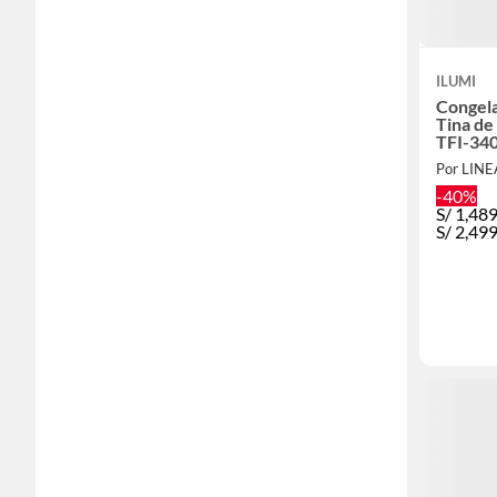
ILUMI
Congela
Tina de
Por LIN
-40%
S/
1,48
S/
2,49