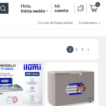
0
Hola
,
Mi
cuenta
Inicia sesión
Círculo de Especialistas
Contáctanos
1
2
3