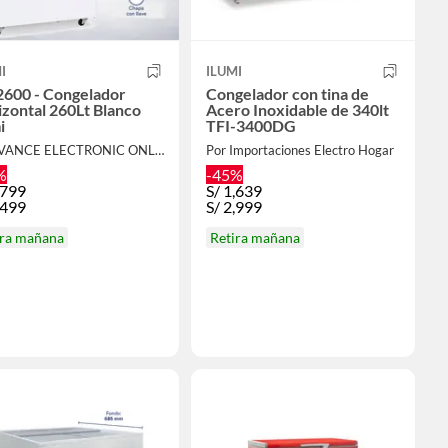
I
ILUMI
2600 - Congelador
Congelador con tina de
zontal 260Lt Blanco
Acero Inoxidable de 340lt
i
TFI-3400DG
Por IVANCE ELECTRONIC ONLINE
Por Importaciones Electro Hogar
%
-45%
,799
S/
1,639
,499
S/
2,999
ira mañana
Retira mañana