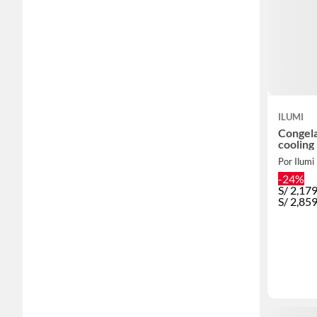
ILUMI
Congela
cooling 
Por Ilumi
-24%
S/
2,17
S/
2,85