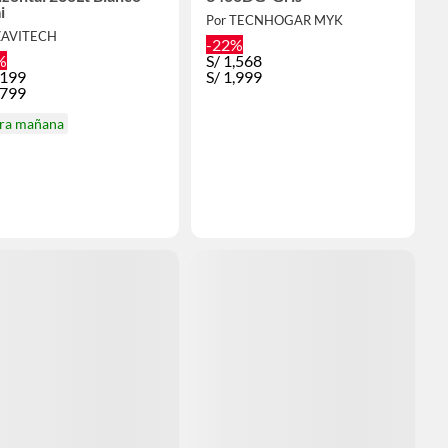
i
Por TECNHOGAR MYK
ZAVITECH
-22%
%
S/
1,568
,199
S/
1,999
,799
ira mañana