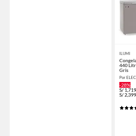
ILUMI
Congela
440 Li
Gris
-28%
S/
1,71
S/
2,39