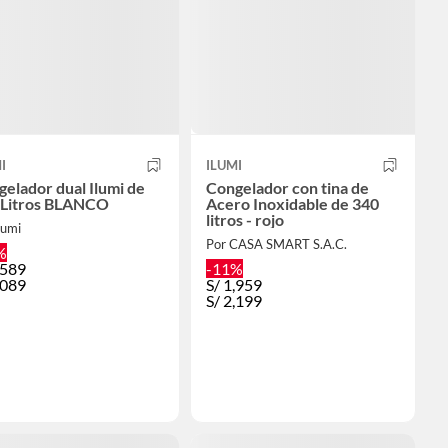
I
ILUMI
elador dual Ilumi de
Congelador con tina de
 Litros BLANCO
Acero Inoxidable de 340
litros - rojo
lumi
Por CASA SMART S.A.C.
%
,589
-11%
,089
S/
1,959
S/
2,199