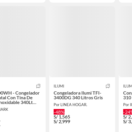
ILUMI
ILUM
00WH - Congelador
Congeladora Ilumi TFI-
Cong
tal Con Tina De
3400DG 340 Litros Gris
310 
noxidable 340Lt
Por LINEA HOGAR.
Por I
Ilumi
MARK
-48%
-24
S/
1,565
S/
2
9
S/
2,999
S/
3
9