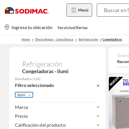
Menú
location-
Ingresa tu ubicación
Servicios
Ofertas
icon
Home
Electrohogar - Línea blanca
Refrigeración
Congeladoras
Ordena
Recom
Refrigeración
Congeladoras - ilumi
Resultados
(
126
)
Filtro seleccionado
ilumi
Marca
Precio
Calificación del producto