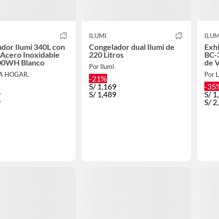
ILUMI
ILUM
dor Ilumi 340L con
Congelador dual Ilumi de
Exhi
 Acero Inoxidable
220 Litros
BC-
TFI-3400WH Blanco
de V
Por Ilumi
EA HOGAR.
Por 
-21%
S/
1,169
-35
9
S/
1,489
S/
1
9
S/
2