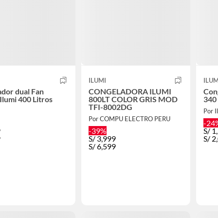
ILUMI
ILUM
dor dual Fan
CONGELADORA ILUMI
Cong
Ilumi 400 Litros
800LT COLOR GRIS MOD
340
TFI-8002DG
Por I
Por COMPU ELECTRO PERU
-24
9
-39%
S/
1
9
S/
3,999
S/
2
S/
6,599