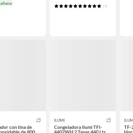
mañana
(1)
ILUMI
ILUM
dor con tina de
Congeladora Ilumi TFI-
TF-
noxidable de 800
4402WH 2 Tapas 440 Lts
Hori