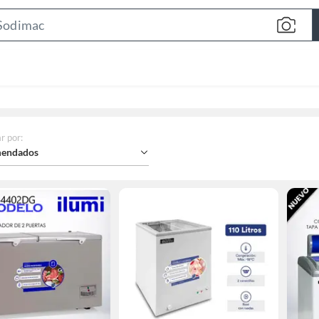
Search
Bar
r por
:
endados