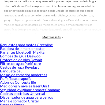
Los productos de Pasacables que necesitas para el mejoramiento de tu hogar
están en Sodimac Perú a un precio increíble. Tenemos una gran variedad de
opciones y modelos que se adecúan a cada uno de los espacios que desees
renovar, ya sea la sala, comedor, dormitorio, oficina, cocina, baño, terraza,
garaje o el que tengas en mente. En nuestra categoría Pasacables encontrarás
modelos en diversos materiales, medidas, colores y demás características
específicas de tu preferencia. Recuerda que solo en Sodimac Perú contamos con
todo lo necesario para cada uno de tus proyectos en las mejores marcas de
Mostrar más
calidad y con garantía.
Repuestos para motos Greenline
Precios de Pasacables en Sodimac Perú
Batidora de inmersion oster
Parlantes bluetooth Makita
Si buscas ahorrar, estás en la tienda correcta porque en Sodimac tenemos
Bombas de agua Daewoo
nuestra política de precios bajos garantizados en Pasacables, así que no dudes
Proteccion de ojos Dewalt
más y compra online este producto con sus complementos para que termines tu
Filtros de agua Purifi care
proyecto al 100% a un costo económico. Además, elige entre las opciones de
Cestos de ropa Reyplast
Banqueta baul
delivery o recojo en tienda.
Mesas de comedor modernas
Las mejores marcas de Pasacables
Puffs Tacatacapuffs
Adornos Concepts life
Sabemos que la calidad, confianza y seguridad son factores importantes al
Medidores y niveles laser Uni t
momento de decidir qué modelo comprar, por ello contamos con una amplia
Seguridad y vigilancia smart Commax
Cocinas electricas Universal
oferta de marcas prestigiosas y reconocidas en Pasacables. De esta manera,
Dispensador de agua para perros
inviertes en durabilidad, rendimiento, excelencia y satisfacción garantizada.
Menaje comedor Cristar
¡Lleva más por menos!
Brochas Pintor