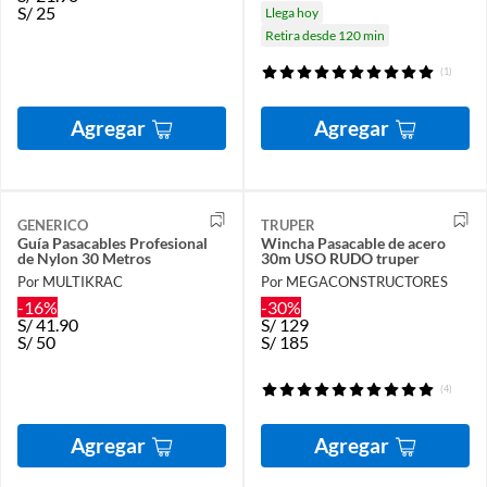
S/
25
Llega hoy
Retira desde 120 min
(1)
Agregar
Agregar
GENERICO
TRUPER
Guía Pasacables Profesional
Wincha Pasacable de acero
de Nylon 30 Metros
30m USO RUDO truper
Por MULTIKRAC
Por MEGACONSTRUCTORES
-16%
-30%
S/
41.90
S/
129
S/
50
S/
185
(4)
Agregar
Agregar