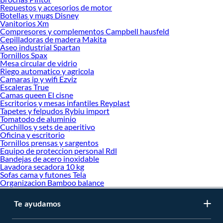
Repuestos y accesorios de motor
Complementa tu compra con estos productos:
Botellas y mugs Disney
Vanitorios Xm
Herramientas para electricista
Compresores y complementos Campbell hausfeld
Amperímetros
Cepilladoras de madera Makita
Multimetro
Aseo industrial Spartan
Pelacables
Tornillos Spax
Mesa circular de vidrio
Riego automatico y agricola
Camaras ip y wifi Ezviz
Escaleras True
Camas queen El cisne
Escritorios y mesas infantiles Reyplast
Tapetes y felpudos Rybiu import
Tomatodo de aluminio
Cuchillos y sets de aperitivo
Oficina y escritorio
Tornillos prensas y sargentos
Equipo de proteccion personal Rdl
Bandejas de acero inoxidable
Lavadora secadora 10 kg
Sofas cama y futones Tela
Organizacion Bamboo balance
Te ayudamos