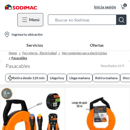
0
Inicia sesión
Menú
Search
Bar
location-
Ingresa tu ubicación
icon
Servicios
Ofertas
Home
Ferretería - Electricidad
Herramientas para electricistas
Pasacables
Pasacables
Resultados
(
67
)
Retira desde 120 min
Llega hoy
Llega mañana
Retira mañana
Stoc