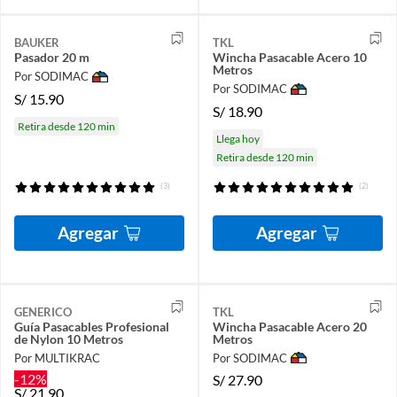
BAUKER
TKL
Pasador 20 m
Wincha Pasacable Acero 10
Metros
Por SODIMAC
Por SODIMAC
S/
15.90
S/
18.90
Retira desde 120 min
Llega hoy
Retira desde 120 min
(3)
(2)
Agregar
Agregar
GENERICO
TKL
Guía Pasacables Profesional
Wincha Pasacable Acero 20
de Nylon 10 Metros
Metros
Por MULTIKRAC
Por SODIMAC
-12%
S/
27.90
S/
21.90