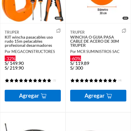
TRUPER
TRUPER
KIT wincha pasacables uso
WINCHA O GUIA PASA
rudo 15m pelacables
CABLE DE ACERO DE 30M
profesional desarmadores
TRUPER
Por MEGACONSTRUCTORES
Por MCR SUMINISTROS SAC
-32%
-60%
S/
149.90
S/
119.89
S/
219.90
S/
300
(1)
(4)
Agregar
Agregar