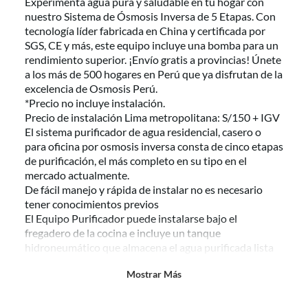
Experimenta agua pura y saludable en tu hogar con
etiquetas y/o en sus cajas cerradas con los sellos originales.
nuestro Sistema de Ósmosis Inversa de 5 Etapas. Con
tecnología líder fabricada en China y certificada por
Esto aplica para la mayoría de nuestros productos, sin embargo, tenemos
SGS, CE y más, este equipo incluye una bomba para un
categorías que cuentan con plazos diferentes, otras que son más
restrictivas y algunas que, por la naturaleza de los productos, no se
rendimiento superior. ¡Envío gratis a provincias! Únete
pueden devolver ni cambiar
. Conoce cuáles son:
a los más de 500 hogares en Perú que ya disfrutan de la
excelencia de Osmosis Perú.
No tienen devolución o cambio si cambias de opinión
*Precio no incluye instalación.
Precio de instalación Lima metropolitana: S/150 + IGV
Alimentos y bebidas.
El sistema purificador de agua residencial, casero o
Productos digitales (descarga inmediata).
para oficina por osmosis inversa consta de cinco etapas
Productos de segunda mano o reacondicionados.
de purificación, el más completo en su tipo en el
Productos hechos o cortados a medida.
mercado actualmente.
De fácil manejo y rápida de instalar no es necesario
Pinturas color a pedido.
tener conocimientos previos
Plantas naturales.
El Equipo Purificador puede instalarse bajo el
Productos que hayan sido previamente instalados previamente
fregadero de la cocina e incluye un tanque
(incluye asientos de inodoro con empaque abierto).
hidroneumático que almacena el agua purificada lista
Baterías de auto.
para servir y beber con la total seguridad de consumir
Mostrar Más
agua de excelente calidad. Imagen referencial.
Motocicletas.
Otros plazos para devolución y cambio