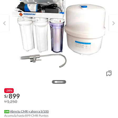
-28%
899
o
S/
f
1,250
S/
n
I
r
Abre tu CMR y ahorra S/100
e
Acumula hasta
899
CMR Puntos