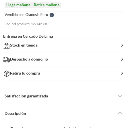
l
Llega mañana
Retira mañana
l
e
Vendido por
Osmosis Peru
S
Cód. del producto: 127142388
Entrega en
Cercado De Lima
Stock en tienda
Despacho a domicilio
Retira tu compra
Satisfacción garantizada
Nuestra
Satisfacción garantizada
te permite devolver o cambiar un
pedido si cambias de opinión durante los primeros 30 días desde que lo
Descripción
recibes.
Lo debes entregar tal y como lo recibiste, sin uso, con todas sus