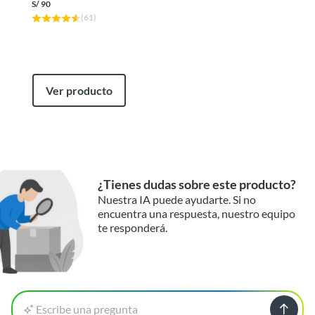
S/
90
Incluye
Equipo purificador de agua,
(
61
)
manguera, grifo, llave de
membrana, llave de filtro,
valvula de desagüe, llave de
alimentación, soporte de pared
Ver producto
para caño, membrana,
cartucho
¿Tienes dudas sobre este producto?
Nuestra IA puede ayudarte. Si no
encuentra una respuesta, nuestro equipo
te responderá.
Escribe una pregunta