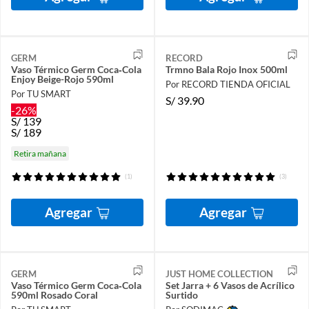
GERM
RECORD
Vaso Térmico Germ Coca‑Cola
Trmno Bala Rojo Inox 500ml
Enjoy Beige-Rojo 590ml
Por RECORD TIENDA OFICIAL
Por TU SMART
S/
39.90
-26%
S/
139
S/
189
Retira mañana
(1)
(3)
Agregar
Agregar
GERM
JUST HOME COLLECTION
Vaso Térmico Germ Coca‑Cola
Set Jarra + 6 Vasos de Acrílico
590ml Rosado Coral
Surtido