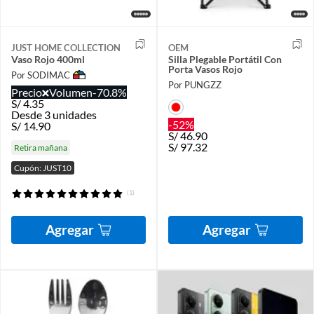
JUST HOME COLLECTION
OEM
Vaso Rojo 400ml
Silla Plegable Portátil Con
Porta Vasos Rojo
Por SODIMAC
Por PUNGZZ
Precio
Volumen
-70.8%
S/
4.35
Desde 3 unidades
-52%
S/
14.90
S/
46.90
S/
97.32
Retira mañana
Cupón: JUST10
(1)
Agregar
Agregar