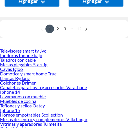
Agregar
Agregar
...
1
2
3
12
Televisores smart tv Jvc
Inodoros tanque bajo
Taladros con cable
Mesas plegables Start fg
Cavas Igloo
Domotica y smart home True
Llantas Rydanz
Colchones Drimer
Canaletas para lluvia y accesorios Varathane
Iphone 14
Lavamanos con mueble
Muebles de cocina
Teflones y sellos Oatey
Iphone 15
Hornos empotrables Scollection
Mesas de centro y complementos Villa hogar
Vitrinas y aparadores Tu mesita