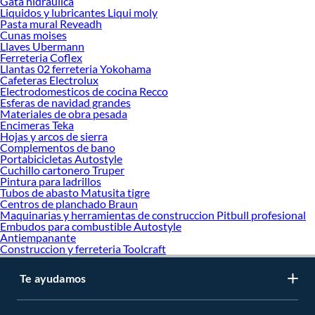
Gata hidraúlica
Liquidos y lubricantes Liqui moly
Pasta mural Reveadh
Cunas moises
Llaves Ubermann
Ferreteria Coflex
Llantas 02 ferreteria Yokohama
Cafeteras Electrolux
Electrodomesticos de cocina Recco
Esferas de navidad grandes
Materiales de obra pesada
Encimeras Teka
Hojas y arcos de sierra
Complementos de bano
Portabicicletas Autostyle
Cuchillo cartonero Truper
Pintura para ladrillos
Tubos de abasto Matusita tigre
Centros de planchado Braun
Maquinarias y herramientas de construccion Pitbull profesional
Embudos para combustible Autostyle
Antiempanante
Construccion y ferreteria Toolcraft
Te ayudamos