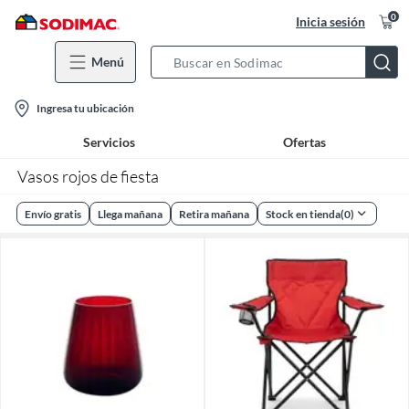
0
Inicia sesión
Menú
Search
Bar
location-
Ingresa tu ubicación
icon
Servicios
Ofertas
Vasos rojos de fiesta
Envío gratis
Llega mañana
Retira mañana
Stock en tienda
(
0
)