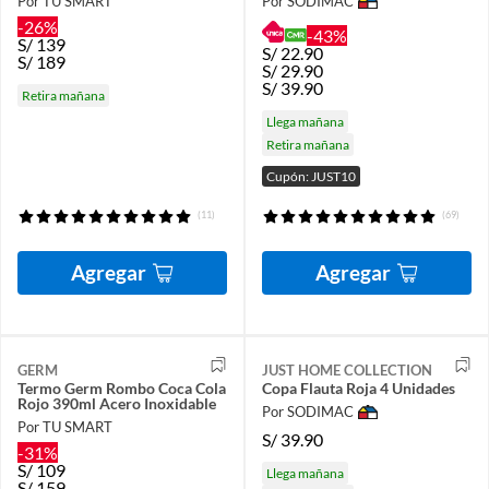
Por TU SMART
Por SODIMAC
-26%
-43%
S/
139
S/
22.90
S/
189
S/
29.90
S/
39.90
Retira mañana
Llega mañana
Retira mañana
Cupón: JUST10
(11)
(69)
Agregar
Agregar
GERM
JUST HOME COLLECTION
Termo Germ Rombo Coca Cola
Copa Flauta Roja 4 Unidades
Rojo 390ml Acero Inoxidable
Por SODIMAC
Por TU SMART
S/
39.90
-31%
S/
109
Llega mañana
S/
159