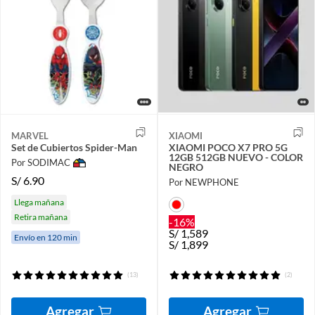
MARVEL
XIAOMI
Set de Cubiertos Spider-Man
XIAOMI POCO X7 PRO 5G
12GB 512GB NUEVO - COLOR
Por SODIMAC
NEGRO
S/
6.90
Por NEWPHONE
Llega mañana
Retira mañana
-16%
S/
1,589
Envío en 120 min
S/
1,899
(13)
(2)
Agregar
Agregar