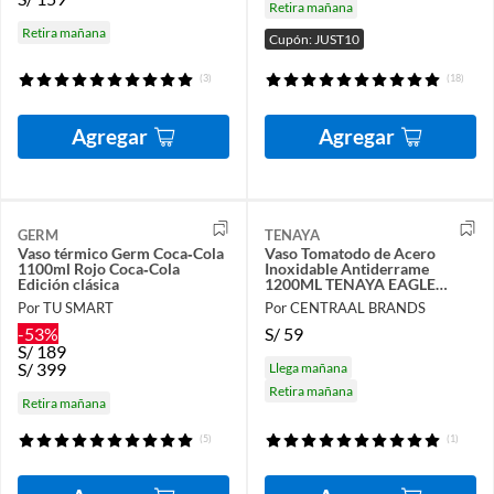
Retira mañana
Retira mañana
Cupón: JUST10
(3)
(18)
Agregar
Agregar
GERM
TENAYA
Vaso térmico Germ Coca‑Cola
Vaso Tomatodo de Acero
1100ml Rojo Coca‑Cola
Inoxidable Antiderrame
Edición clásica
1200ML TENAYA EAGLE
ROJO
Por TU SMART
Por CENTRAAL BRANDS
-53%
S/
59
S/
189
S/
399
Llega mañana
Retira mañana
Retira mañana
(5)
(1)