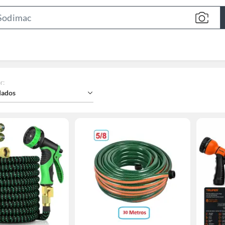
Search
Bar
r
:
ados