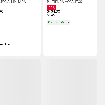
CTORIA ILIMITADA
Por TIENDA MORALITOS
-22%
90
S/
34.90
0
S/
45
Retira mañana
en box