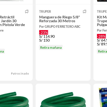
TRUPER
TRUPE
etráctil
Manguera de Riego 5/8"
Kit M
 Jardín 30
Reforzada 30 Metros
Trupe
 Pistola Verde
Pulga
Por GRUPO FERRETERO ABC
De Ri
ere
Por Fe
-23%
S/
114.90
-28%
S/
150
S/
64.
S/
89.
Retira mañana
ana
Retir
Patrocinado