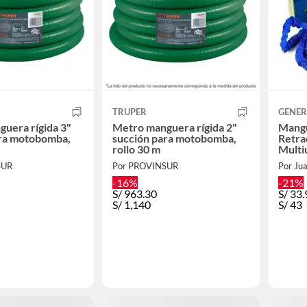
TRUPER
GENER
uera rígida 3"
Metro manguera rígida 2"
Mangu
ara motobomba,
succión para motobomba,
Retra
rollo 30 m
Multi
SUR
Por PROVINSUR
Por Ju
-16%
-21%
S/
963.30
S/
33.
S/
1,140
S/
43