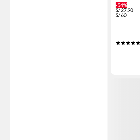
-54%
S/
27.90
S/
60