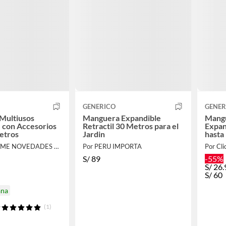
GENERICO
GENER
Multiusos
Manguera Expandible
Mangu
 con Accesorios
Retractil 30 Metros para el
Expan
etros
Jardin
hasta
Por EASY HOME NOVEDADES EIRL
Por PERU IMPORTA
Por Cli
S/
89
-55%
S/
26.
S/
60
ana
(1)