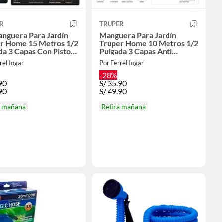
R
TRUPER
anguera Para Jardín
Manguera Para Jardín
r Home 15 Metros 1/2
Truper Home 10 Metros 1/2
da 3 Capas Con Pistola
Pulgada 3 Capas Anti
ego 8 Funciones
Torceduras
rreHogar
Por FerreHogar
-28%
90
S/
35.90
90
S/
49.90
a mañana
Retira mañana