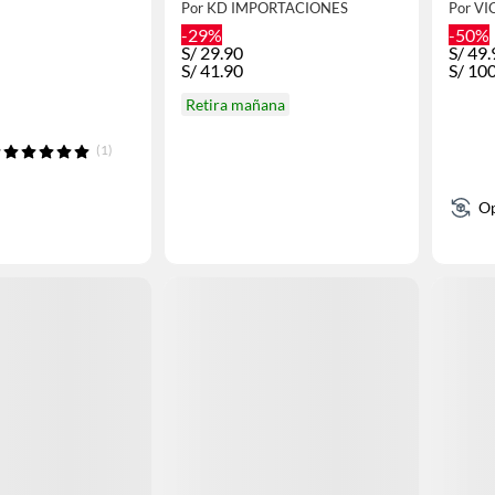
Por KD IMPORTACIONES
Por VI
-29%
-50%
S/
29.90
S/
49.
S/
41.90
S/
10
Retira mañana
(1)
Op