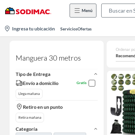
Menú
location-
Ingresa tu ubicación
Servicios
Ofertas
icon
Ordenar po
Recomend
Manguera 30 metros
Tipo de Entrega
Envío a domicilio
Gratis
Llega mañana
Retiro en un punto
Retira mañana
Categoría