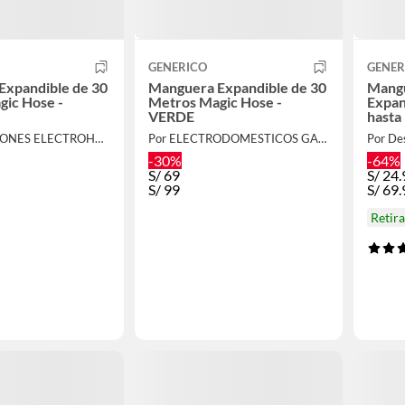
GENERICO
GENER
Expandible de 30
Manguera Expandible de 30
Mangu
ic Hose -
Metros Magic Hose -
Expan
VERDE
hasta
Por INVERISIONES ELECTROHOGAR S.A.C
Por ELECTRODOMESTICOS GALEXA
Por De
-30%
-64%
S/
69
S/
24.
S/
99
S/
69.
Retir