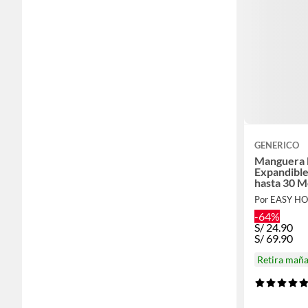
GENERICO
Manguera 
Expandible
hasta 30 M
-64%
S/
24.90
S/
69.90
Retira mañ