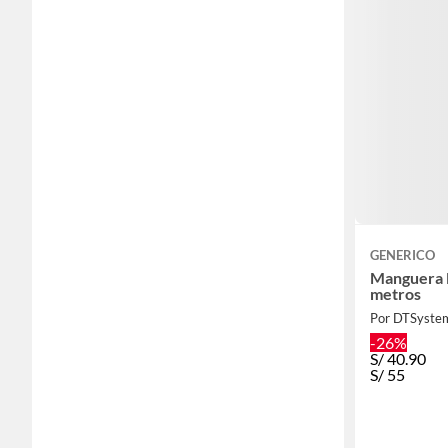
GENERICO
Manguera 
metros
Por DTSyste
-26%
S/
40.90
S/
55