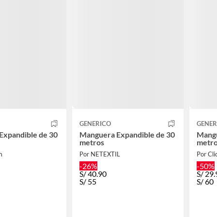
GENERICO
GENER
Expandible de 30
Manguera Expandible de 30
Mangu
metros
metr
m
Por NETEXTIL
Por Cli
-26%
-50%
S/
40.90
S/
29.
S/
55
S/
60