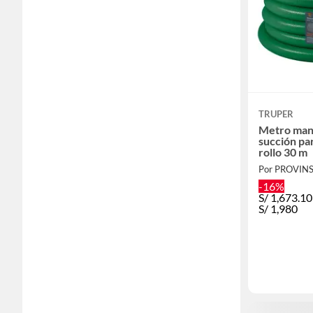
TRUPER
Metro mang
succión p
rollo 30 m
Por PROVIN
-16%
S/
1,673.10
S/
1,980