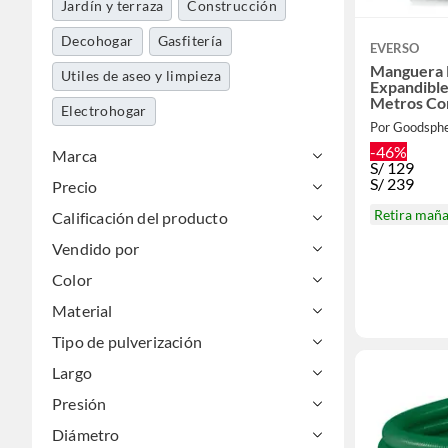
Jardín y terraza
Construcción
Decohogar
Gasfitería
EVERSO
Manguera R
Utiles de aseo y limpieza
Expandible
Metros Con
Electrohogar
Por Goodsph
-46%
Marca
S/
129
S/
239
Precio
Retira mañ
Calificación del producto
Vendido por
Color
Material
Tipo de pulverización
Largo
Presión
Diámetro