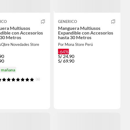
ICO
GENERICO
era Multiusos
Manguera Multiusos
dible con Accesorios
Expandible con Accesorios
 30 Metros
hasta 30 Metros
sQbre Novedades Store
Por Mona Store Perú
-64%
90
S/
24.90
90
S/
69.90
a mañana
(6)