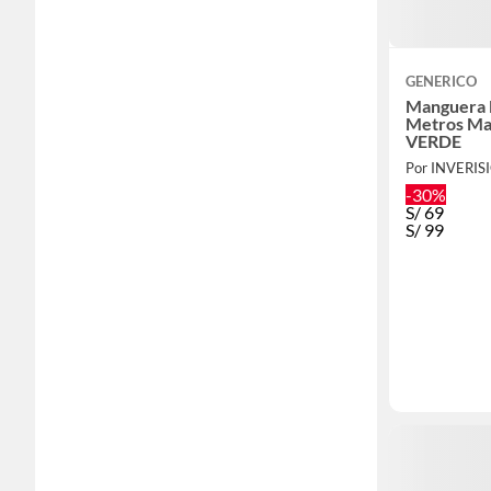
GENERICO
Manguera 
Metros Mag
VERDE
-30%
S/
69
S/
99