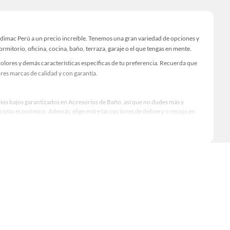
dimac Perú a un precio increíble. Tenemos una gran variedad de opciones y
rmitorio, oficina, cocina, baño, terraza, garaje o el que tengas en mente.
lores y demás características específicas de tu preferencia. Recuerda que
res marcas de calidad y con garantía.
cios bajos garantizados en Accesorios de Baño, así que no dudes más y
osto económico. Además, elige entre las opciones de delivery o recojo en
qué modelo comprar, por ello contamos con una amplia oferta de marcas
imiento, excelencia y satisfacción garantizada.