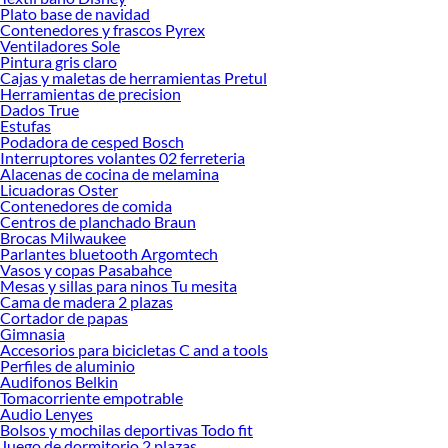
Plato base de navidad
Contenedores y frascos Pyrex
Ventiladores Sole
Pintura gris claro
Cajas y maletas de herramientas Pretul
Herramientas de precision
Dados True
Estufas
Podadora de cesped Bosch
Interruptores volantes 02 ferreteria
Alacenas de cocina de melamina
Licuadoras Oster
Contenedores de comida
Centros de planchado Braun
Brocas Milwaukee
Parlantes bluetooth Argomtech
Vasos y copas Pasabahce
Mesas y sillas para ninos Tu mesita
Cama de madera 2 plazas
Cortador de papas
Gimnasia
Accesorios para bicicletas C and a tools
Perfiles de aluminio
Audifonos Belkin
Tomacorriente empotrable
Audio Lenyes
Bolsos y mochilas deportivas Todo fit
Juego de dormitorio 2 plazas