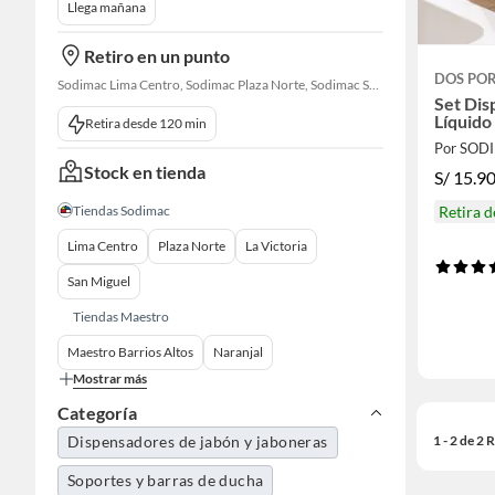
Llega mañana
Retiro en un punto
DOS PO
Sodimac Lima Centro, Sodimac Plaza Norte, Sodimac San Miguel, Sodimac S. J. Lurigancho, Sodimac Primavera, Sodimac Chacarilla, Sodimac Av. La Molina, Maestro Barrios Altos, Sodimac Naranjal
Set Dis
Líquido
Retira desde 120 min
Por SOD
Stock en tienda
S/
15.9
Retira 
Tiendas Sodimac
Lima Centro
Plaza Norte
La Victoria
San Miguel
Tiendas Maestro
Maestro Barrios Altos
Naranjal
Mostrar más
Categoría
1 - 2 de 2
Dispensadores de jabón y jaboneras
Soportes y barras de ducha