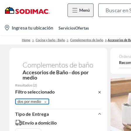
Menú
location-
Ingresa tu ubicación
Servicios
Ofertas
icon
Home
Cocina y baño - Baño
Complementos de baño
Accesorios de B
Ordena
Recom
Complementos de baño
Accesorios de Baño - dos por
medio
Resultados
(
2
)
Filtro seleccionado
dos por medio
Tipo de Entrega
Envío a domicilio