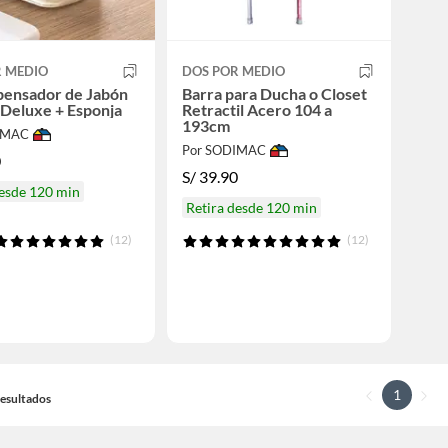
R MEDIO
DOS POR MEDIO
pensador de Jabón
Barra para Ducha o Closet
 Deluxe + Esponja
Retractil Acero 104 a
193cm
IMAC
Por SODIMAC
0
S/
39.90
desde 120 min
Retira desde 120 min
(12)
(12)
1
 Resultados