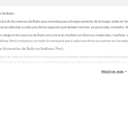
s de Baño
ctos de Accesorios de Baño que necesitas para el mejoramiento de tu hogar están en So
e se adecúan a cada uno de los espacios que desees renovar, ya sea la sala, comedor, do
a categoría Accesorios de Baño encontrarás modelos en diversos materiales, medidas, co
odimac Perú contamos con todo lo necesario para cada uno de tus proyectos en las mejo
de Accesorios de Baño en Sodimac Perú
ahorrar, estás en la tienda correcta porque en Sodimac tenemos nuestra política de pre
line este producto con sus complementos para que termines tu proyecto al 100% a un c
Mostrar más
res marcas de Accesorios de Baño
ue la calidad, confianza y seguridad son factores importantes al momento de decidir 
as y reconocidas en Accesorios de Baño. De esta manera, inviertes en durabilidad, rend