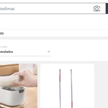
Search
Bar
año
r por
:
endados