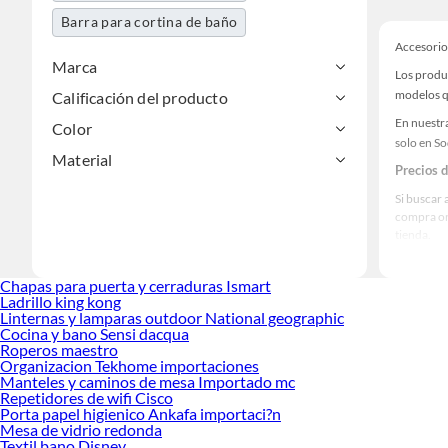
Barra para cortina de baño
Accesorio
Marca
Los produ
modelos qu
Calificación del producto
En nuestr
Color
solo en S
Material
Precios 
Si buscar 
compra on
tienda.
Las mejo
Chapas para puerta y cerraduras Ismart
Sabemos q
Ladrillo king kong
prestigios
Linternas y lamparas outdoor National geographic
Cocina y bano Sensi dacqua
Roperos maestro
Organizacion Tekhome importaciones
Manteles y caminos de mesa Importado mc
Repetidores de wifi Cisco
Porta papel higienico Ankafa importaci?n
Mesa de vidrio redonda
Textil bano Disney