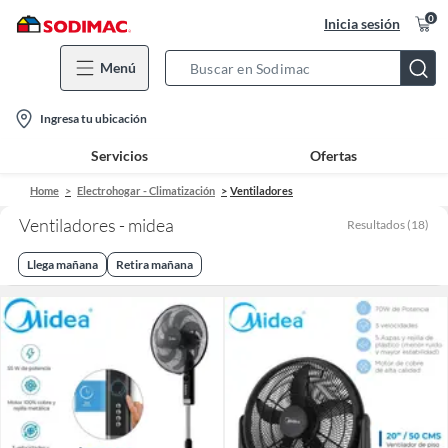
0
Inicia sesión
Menú
Search
Bar
location-
Ingresa tu ubicación
icon
Servicios
Ofertas
Home
Electrohogar - Climatización
Ventiladores
Ventiladores - midea
Resultados
(
18
)
Llega mañana
Retira mañana