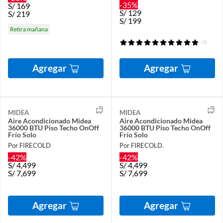
-35%
S/
169
S/
129
S/
219
S/
199
Retira mañana
(1)
Agregar
Agregar
MIDEA
MIDEA
Aire Acondicionado Midea
Aire Acondicionado Midea
36000 BTU Piso Techo OnOff
36000 BTU Piso Techo OnOff
Frío Solo
Frío Solo
Por FIRECOLD
Por FIRECOLD.
-42%
-42%
S/
4,499
S/
4,499
S/
7,699
S/
7,699
Agregar
Agregar