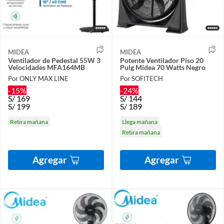
MIDEA
MIDEA
Ventilador de Pedestal 55W 3
Potente Ventilador Piso 20
Velocidades MFA164MB
Pulg Midea 70 Watts Negro
Por ONLY MAX LINE
Por SOFITECH
-15%
-24%
S/
169
S/
144
S/
199
S/
189
Retira mañana
Llega mañana
Retira mañana
Agregar
Agregar