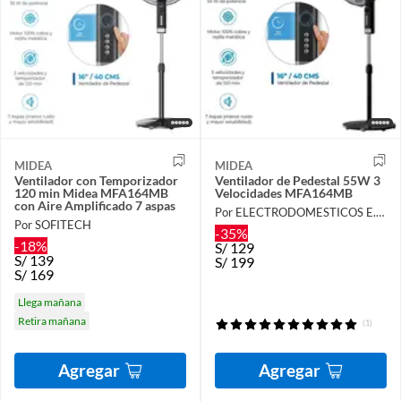
MIDEA
MIDEA
Ventilador con Temporizador
Ventilador de Pedestal 55W 3
120 min Midea MFA164MB
Velocidades MFA164MB
con Aire Amplificado 7 aspas
Por ELECTRODOMESTICOS E.I.R.L
Por SOFITECH
-35%
-18%
S/
129
S/
139
S/
199
S/
169
Llega mañana
Retira mañana
(1)
Agregar
Agregar