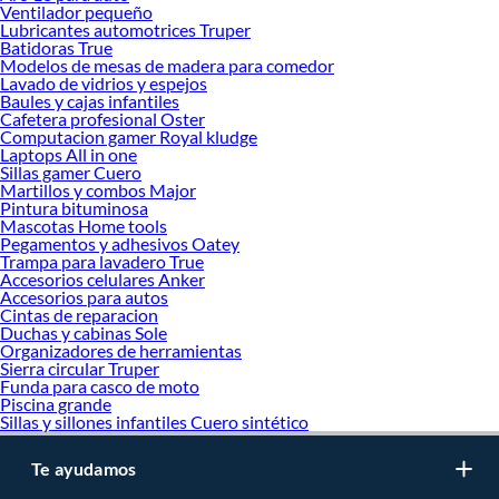
inviertes en durabilidad, rendimiento, excelencia y satisfacción garantizada.
Ventilador pequeño
Lubricantes automotrices Truper
Batidoras True
Modelos de mesas de madera para comedor
Lavado de vidrios y espejos
Baules y cajas infantiles
Cafetera profesional Oster
Computacion gamer Royal kludge
Laptops All in one
Sillas gamer Cuero
Martillos y combos Major
Pintura bituminosa
Mascotas Home tools
Pegamentos y adhesivos Oatey
Trampa para lavadero True
Accesorios celulares Anker
Accesorios para autos
Cintas de reparacion
Duchas y cabinas Sole
Organizadores de herramientas
Sierra circular Truper
Funda para casco de moto
Piscina grande
Sillas y sillones infantiles Cuero sintético
Te ayudamos