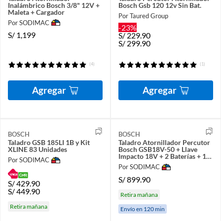
Inalámbrico Bosch 3/8" 12V +
Bosch Gsb 120 12v Sin Bat.
Maleta + Cargador
Por Taured Group
Por SODIMAC
-23%
S/
1,199
S/
229.90
S/
299.90
(4)
(1)
Agregar
Agregar
BOSCH
BOSCH
Taladro GSB 185LI 1B y Kit
Taladro Atornillador Percutor
XLINE 83 Unidades
Bosch GSB18V-50 + Llave
Impacto 18V + 2 Baterías + 1
Por SODIMAC
Cargador+ Maletín
Por SODIMAC
S/
899.90
S/
429.90
S/
449.90
Retira mañana
Retira mañana
Envío en 120 min