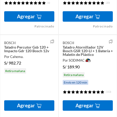
(6)
(20)
Agregar
Agregar
Patrocinado
Patrocinado
BOSCH
BOSCH
Taladro Percutor Gsb 120 +
Taladro Atornillador 12V
Impacto Gdr 120 Bosch 12v
Bosch GSR 120-LI + 1 Batería +
Maletín de Plástico
Por Cahema.
Por SODIMAC
S/
982.72
S/
189.90
Retira mañana
Retira mañana
Envío en 120 min
(113)
Agregar
Agregar