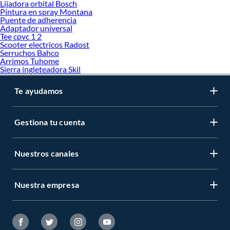
Lijadora orbital Bosch
Pintura en spray Montana
Puente de adherencia
Adaptador universal
Tee cpvc 1 2
Scooter electricos Radost
Serruchos Bahco
Arrimos Tuhome
Sierra ingleteadora Skil
Te ayudamos
Gestiona tu cuenta
Nuestros canales
Nuestra empresa