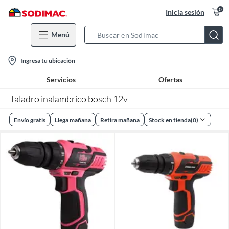
0
Inicia sesión
Menú
Search
Bar
location-
Ingresa tu ubicación
icon
Servicios
Ofertas
Taladro inalambrico bosch 12v
Envío gratis
Llega mañana
Retira mañana
Stock en tienda
(
0
)