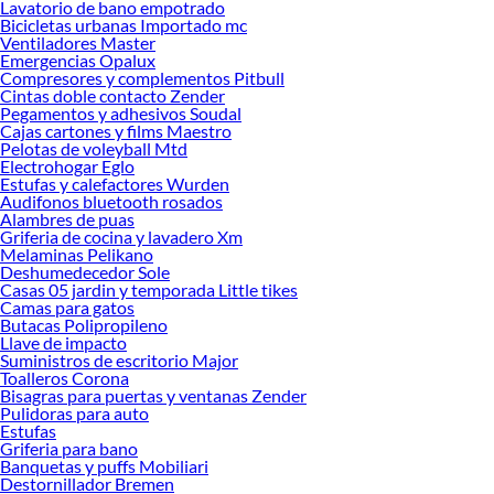
Lavatorio de bano empotrado
Bicicletas urbanas Importado mc
Ventiladores Master
Emergencias Opalux
Compresores y complementos Pitbull
Cintas doble contacto Zender
Pegamentos y adhesivos Soudal
Cajas cartones y films Maestro
Pelotas de voleyball Mtd
Electrohogar Eglo
Estufas y calefactores Wurden
Audifonos bluetooth rosados
Alambres de puas
Griferia de cocina y lavadero Xm
Melaminas Pelikano
Deshumedecedor Sole
Casas 05 jardin y temporada Little tikes
Camas para gatos
Butacas Polipropileno
Llave de impacto
Suministros de escritorio Major
Toalleros Corona
Bisagras para puertas y ventanas Zender
Pulidoras para auto
Estufas
Griferia para bano
Banquetas y puffs Mobiliari
Destornillador Bremen