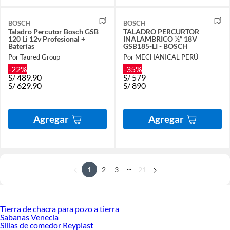
BOSCH
BOSCH
Taladro Percutor Bosch GSB
TALADRO PERCURTOR
120 Li 12v Profesional +
INALAMBRICO ½” 18V
Baterías
GSB185-LI - BOSCH
Por Taured Group
Por MECHANICAL PERÚ
-22%
-35%
S/
489.90
S/
579
S/
629.90
S/
890
Agregar
Agregar
...
1
2
3
21
Tierra de chacra para pozo a tierra
Sabanas Venecia
Sillas de comedor Reyplast