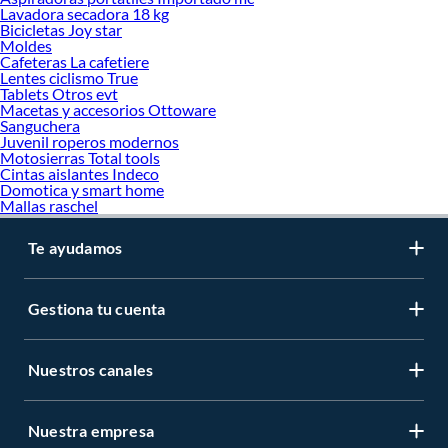
Lavadora secadora 18 kg
Bicicletas Joy star
Moldes
Cafeteras La cafetiere
Lentes ciclismo True
Tablets Otros evt
Macetas y accesorios Ottoware
Sanguchera
Juvenil roperos modernos
Motosierras Total tools
Cintas aislantes Indeco
Domotica y smart home
Mallas raschel
Te ayudamos
Gestiona tu cuenta
Nuestros canales
Nuestra empresa