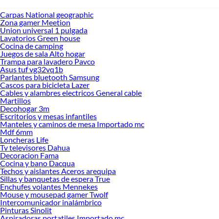
Carpas National geographic
Zona gamer Meetion
Union universal 1 pulgada
Lavatorios Green house
Cocina de camping
Juegos de sala Alto hogar
Trampa para lavadero Pavco
Asus tuf vg32vq1b
Parlantes bluetooth Samsung
Cascos para bicicleta Lazer
Cables y alambres electricos General cable
Martillos
Decohogar 3m
Escritorios y mesas infantiles
Manteles y caminos de mesa Importado mc
Mdf 6mm
Loncheras Life
Tv televisores Dahua
Decoracion Fama
Cocina y bano Dacqua
Techos y aislantes Aceros arequipa
Sillas y banquetas de espera True
Enchufes volantes Mennekes
Mouse y mousepad gamer Twolf
Intercomunicador inalámbrico
Pinturas Sinolit
Aspiradoras portatiles Importado mc