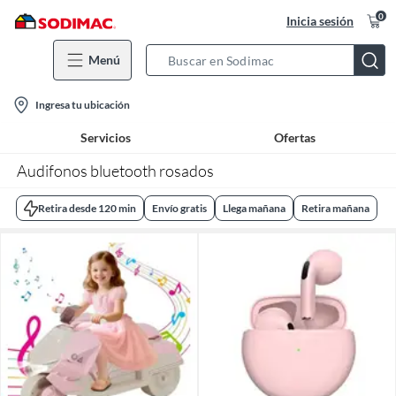
0
Inicia sesión
Menú
Search
Bar
location-
Ingresa tu ubicación
icon
Servicios
Ofertas
Audifonos bluetooth rosados
Retira desde 120 min
Envío gratis
Llega mañana
Retira mañana