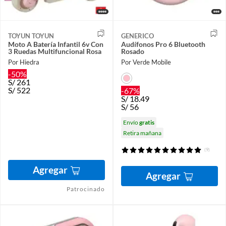
TOYUN TOYUN
GENERICO
Moto A Batería Infantil 6v Con
Audífonos Pro 6 Bluetooth
3 Ruedas Multifuncional Rosa
Rosado
Por Hiedra
Por Verde Mobile
-50%
S/
261
S/
522
-67%
S/
18.49
S/
56
Envío
gratis
Retira mañana
(9)
Agregar
Agregar
Patrocinado