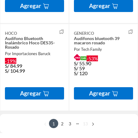
Agregar
Agregar
HOCO
GENERICO
Audífono Bluetooth
Audífonos bluetooth 39
Inalámbrico Hoco DES35-
macaron rosado
Rosado
Por Tech Family
Por Importaciones Baruck
-53%
-19%
S/
55.90
S/
84.99
S/
59
S/
104.99
S/
120
Agregar
Agregar
...
1
2
3
13