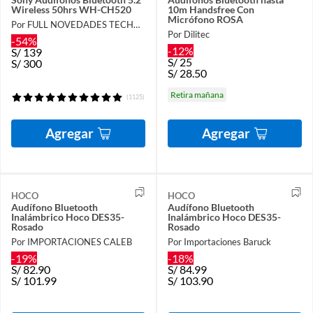
Wireless 50hrs WH-CH520
10m Handsfree Con
Micrófono ROSA
Por FULL NOVEDADES TECHNOLOGY E.I.R.L.
Por Dilitec
-54%
-12%
S/
139
S/
25
S/
300
S/
28.50
Retira mañana
(1125)
Agregar
Agregar
HOCO
HOCO
Audífono Bluetooth
Audífono Bluetooth
Inalámbrico Hoco DES35-
Inalámbrico Hoco DES35-
Rosado
Rosado
Por IMPORTACIONES CALEB
Por Importaciones Baruck
-19%
-18%
S/
82.90
S/
84.99
S/
101.99
S/
103.90