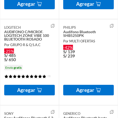
Agregar
Agregar
LOGITECH
PHILIPS
AUDIFONO C/MICROF.
Audífono Bluetooth
LOGITECH ZONE VIBE 100
SHB5250PK
BLUETOOTH ROSADO
Por MULTI OFERTAS
Por GRUPO R & Q S.A.C
-42%
-25%
S/
139
S/
485
S/
239
S/
650
Envío
gratis
(1)
Agregar
Agregar
SONY
GENERICO
Sony Audifonos Bluetooth 5.2
Audífonos Bluetooth hasta