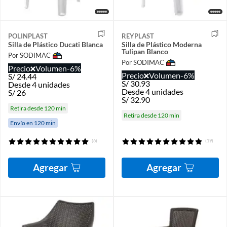
POLINPLAST
REYPLAST
Silla de Plástico Ducati Blanca
Silla de Plástico Moderna
Tulipan Blanco
Por SODIMAC
Por SODIMAC
Precio
Volumen
-6%
Precio
Volumen
-6%
S/
24.44
S/
30.93
Desde 4 unidades
Desde 4 unidades
S/
26
S/
32.90
Retira desde 120 min
Retira desde 120 min
Envío en 120 min
(6)
(19)
Agregar
Agregar