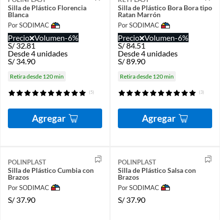
Silla de Plástico Florencia
Silla de Plástico Bora Bora tipo
Blanca
Ratan Marrón
Por SODIMAC
Por SODIMAC
Precio
Volumen
-6%
Precio
Volumen
-6%
S/
32.81
S/
84.51
Desde 4 unidades
Desde 4 unidades
S/
34.90
S/
89.90
Retira desde 120 min
Retira desde 120 min
(5)
(3)
Agregar
Agregar
POLINPLAST
POLINPLAST
Silla de Plástico Cumbia con
Silla de Plástico Salsa con
Brazos
Brazos
Por SODIMAC
Por SODIMAC
S/
37.90
S/
37.90