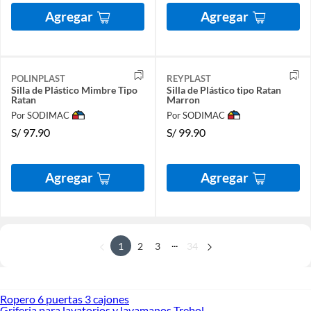
Agregar
Agregar
POLINPLAST
REYPLAST
Silla de Plástico Mimbre Tipo
Silla de Plástico tipo Ratan
Ratan
Marron
Por SODIMAC
Por SODIMAC
S/
97.90
S/
99.90
Agregar
Agregar
...
1
2
3
34
Ropero 6 puertas 3 cajones
Griferia para lavatorios y lavamanos Trebol