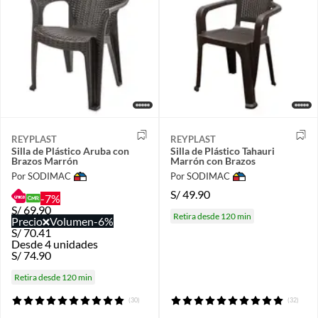
REYPLAST
REYPLAST
Silla de Plástico Aruba con
Silla de Plástico Tahauri
Brazos Marrón
Marrón con Brazos
Por SODIMAC
Por SODIMAC
S/
49.90
-7%
S/
69.90
Retira desde 120 min
Precio
Volumen
-6%
S/
70.41
Desde 4 unidades
S/
74.90
Retira desde 120 min
(30)
(32)