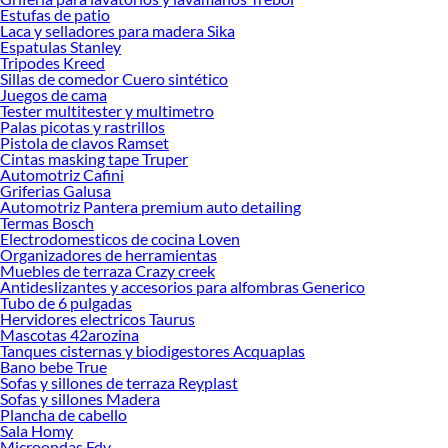
Estufas de patio
Laca y selladores para madera Sika
Espatulas Stanley
Tripodes Kreed
Sillas de comedor Cuero sintético
Juegos de cama
Tester multitester y multimetro
Palas picotas y rastrillos
Pistola de clavos Ramset
Cintas masking tape Truper
Automotriz Cafini
Griferias Galusa
Automotriz Pantera premium auto detailing
Termas Bosch
Electrodomesticos de cocina Loven
Organizadores de herramientas
Muebles de terraza Crazy creek
Antideslizantes y accesorios para alfombras Generico
Tubo de 6 pulgadas
Hervidores electricos Taurus
Mascotas 42arozina
Tanques cisternas y biodigestores Acquaplas
Bano bebe True
Sofas y sillones de terraza Reyplast
Sofas y sillones Madera
Plancha de cabello
Sala Homy
Microondas Fdv