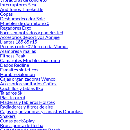
Interruptores Sica
Las mejores marcas de Pistola de Clavos
Audifonos Timekettle
Copas
Sabemos que la calidad, confianza y seguridad son factores importantes al
Deshumedecedor Sole
momento de decidir qué modelo comprar, por ello contamos con una amplia
Muebles de dormitorio 0
oferta de marcas prestigiosas y reconocidas en Pistola de Clavos. De esta
Regadores Ergo
manera, inviertes en durabilidad, rendimiento, excelencia y satisfacción
Focos empotrados y paneles led
Accesorios deportivos Aonijie
garantizada.
Llantas 185 65 r15
Pernos coche 02 ferreteria Mamut
Alambres y mallas
Fitness Peak
Camarotes Muebles macrumo
Dados Redline
Esmaltes sinteticos
Hombre Salomon
Cajas organizadoras Wenco
Accesorios sanitarios Coflex
Cuchillos y tablas Ilko
Taladros Skil
Plastico azul
Maderas y tableros Holztek
Radiadores y filtros de aire
Cajas organizadoras y canastos Duraplast
Shakers
Cunas pack&play
Broca punta de flecha
Cortadoras de concreto Bosch