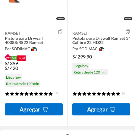
RAMSET
RAMSET
Pistola para Drywall
Pistola para Drywall Ramset 3"
40088/RS22 Ramset
Calibre 22 HD22
Por SODIMAC
Por SODIMAC
S/
299.90
-5%
S/
399
Llega hoy
S/
420
Retira desde 120 min
Llega hoy
Retira desde 120 min
(11)
(4)
Agregar
Agregar