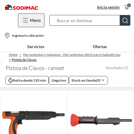
0
Inicia sesión
Menú
Search
Bar
location-
Ingresa tu ubicación
icon
Servicios
Ofertas
Home
Herramientas y máquinas - Herramientas eléctricas e inalámbricas
Pistola de Clavos
Pistola de Clavos - ramset
Resultados
(
2
)
Retira desde 120 min
Llega hoy
Stock en tienda
(
0
)