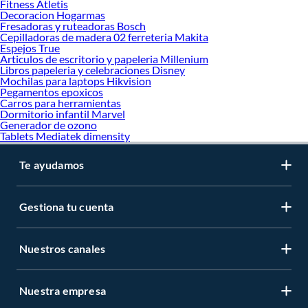
Fitness Atletis
Decoracion Hogarmas
Fresadoras y ruteadoras Bosch
Cepilladoras de madera 02 ferreteria Makita
Espejos True
Articulos de escritorio y papeleria Millenium
Libros papeleria y celebraciones Disney
Mochilas para laptops Hikvision
Pegamentos epoxicos
Carros para herramientas
Dormitorio infantil Marvel
Generador de ozono
Tablets Mediatek dimensity
Te ayudamos
Gestiona tu cuenta
Nuestros canales
Nuestra empresa