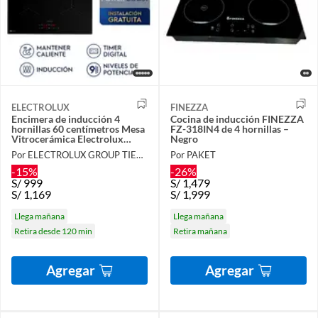
ELECTROLUX
FINEZZA
Encimera de inducción 4
Cocina de inducción FINEZZA
hornillas 60 centímetros Mesa
FZ-318IN4 de 4 hornillas –
Vitrocerámica Electrolux
Negro
IE4TW
Por ELECTROLUX GROUP TIENDA OFICIAL
Por PAKET
-15%
-26%
S/
999
S/
1,479
S/
1,169
S/
1,999
Llega mañana
Llega mañana
Retira desde 120 min
Retira mañana
Agregar
Agregar