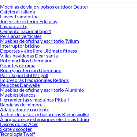
Mochilas de viaje y bolsos outdoor Deuter
Cafetera italiana
Llaves Tramontina
Juegos de exterior Edu play
Lavadoras Lg
Cemento nacional tipo 1
Persianas verticales
Muebles de oficina y escritorio Tvilum
Interruptor bticino
Deportes y aire libre Ultimate fitness
Villas navidenas Dear santa
Rotomartillos Ubermann
Guantes de mma
Ropa y proteccion Ubermann
Parrilla portatil Mr grill
Impresoras tradicionales Redpos
Peluches Danweile
Muebles de oficina y escritorio Aluminio
Muebles blancos
Herramientas y maquinas Pitbull
Bandejas de mimbre
Adaptador de corriente
Tachos de basura y basureros Kleine wolke
Alargadores y extensiones electricas Ldnio
Discos duros Acer
Skate y scooter
Tecnologia Twolf