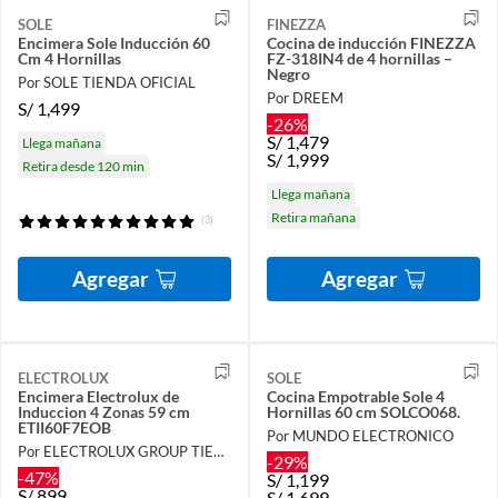
SOLE
FINEZZA
Encimera Sole Inducción 60
Cocina de inducción FINEZZA
Cm 4 Hornillas
FZ-318IN4 de 4 hornillas –
Negro
Por SOLE TIENDA OFICIAL
Por DREEM
S/
1,499
-26%
S/
1,479
Llega mañana
S/
1,999
Retira desde 120 min
Llega mañana
Retira mañana
(3)
Agregar
Agregar
ELECTROLUX
SOLE
Encimera Electrolux de
Cocina Empotrable Sole 4
Induccion 4 Zonas 59 cm
Hornillas 60 cm SOLCO068.
ETII60F7EOB
Por MUNDO ELECTRONICO
Por ELECTROLUX GROUP TIENDA OFICIAL
-29%
-47%
S/
1,199
S/
899
S/
1,699