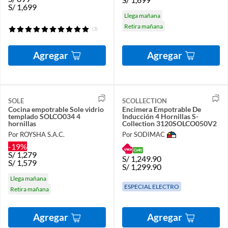
S/
1,699
Llega mañana
Retira mañana
(3)
Agregar
Agregar
SOLE
SCOLLECTION
Cocina empotrable Sole vidrio
Encimera Empotrable De
templado SOLCO034 4
Inducción 4 Hornillas S-
hornillas
Collection 3120SOLCO050V2
Por ROYSHA S.A.C.
Por SODIMAC
-19%
S/
1,279
S/
1,249.90
S/
1,579
S/
1,299.90
Llega mañana
ESPECIAL ELECTRO
Retira mañana
Agregar
Agregar