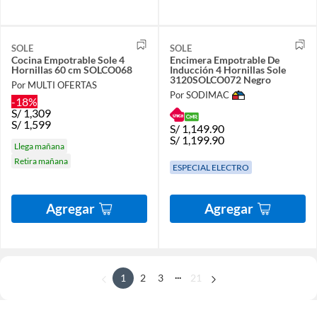
SOLE
SOLE
Cocina Empotrable Sole 4
Encimera Empotrable De
Hornillas 60 cm SOLCO068
Inducción 4 Hornillas Sole
3120SOLCO072 Negro
Por MULTI OFERTAS
Por SODIMAC
-18%
S/
1,309
S/
1,599
S/
1,149.90
S/
1,199.90
Llega mañana
Retira mañana
ESPECIAL ELECTRO
Agregar
Agregar
...
1
2
3
21