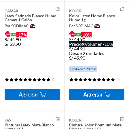
GAMAX
KOLOR
Latex Satinado Blanco Humo
Kolor Latex Home Blanco
Gamax 1 Galón
Humo 1gl
Por SODIMAC
Por SODIMAC
-17%
-10%
S/
44.90
S/
44.90
S/
53.90
Precio
Volumen
-10%
S/
44.91
Desde 2 unidades
S/
49.90
Envío en 120 min
(2)
(6)
Agregar
Agregar
FAST
KOLOR
Pinturas Látex Mate Blanco
Pintura Kolor Premium Mate
Humo 1GL
Blanco Humo 1GL