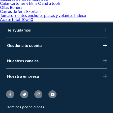
Cajas cartones y films C and a tools
Ollas Bonera
Carros de feria Exoriam
Tomacorrientes enchufes placas y volantes Indeco
Aceite total 10w40
Te ayudamos
Gestiona tu cuenta
Nuestros canales
Nuestra empresa
Términos y condiciones