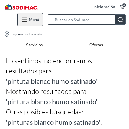
0
Inicia sesión
Menú
Search
Bar
location-
Ingresa tu ubicación
icon
Servicios
Ofertas
Lo sentimos, no encontramos
resultados para
'pintuta blanco humo satinado'
.
Mostrando resultados para
'pintura blanco humo satinado'
.
Otras posibles búsquedas:
'pinturas blanco humo satinado'
.