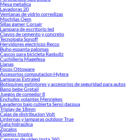
Mesa metalica
Lavadoras 20
Ventanas de vidrio corredizas
Mochilas Oem
Sillas gamer Corsair
Lampara de escritorio led
Clavos de cemento y concreto
Tecnologia Sonoff
Hervidores electricos Recco
Buho espanta palomas
Cascos para bicicleta Raskullz
Cuchilleria Magefesa
Llanas
Focos Ottoware
Accesorios computacion Hytera
Lamparas Extraled
Botiquines extintores y accesorios de seguridad para autos
Bano bebe Gretail
Juegos de comedor 8
Enchufes volantes Mennekes
Lavaderos bajo cubierta Sensi dacqua
Triplay de 18mm
Cajas de distribucion Volt
Linternas y lamparas outdoor True
Gata hidraúlica
Zocalos
Espejos Inspira
Camaras de video Insta 360