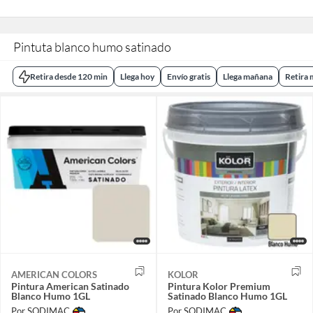
Pintuta blanco humo satinado
Retira desde 120 min
Llega hoy
Envío gratis
Llega mañana
Retira
AMERICAN COLORS
KOLOR
Pintura American Satinado
Pintura Kolor Premium
Blanco Humo 1GL
Satinado Blanco Humo 1GL
Por SODIMAC
Por SODIMAC