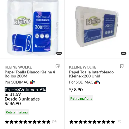
KLEINE WOLKE
KLEINE WOLKE
Papel Toalla Blanco Kleine 4
Papel Toalla Interfoleado
Rollos 200M
Kleine x200 Unid
Por SODIMAC
Por SODIMAC
Precio
Volumen
-6%
S/
8.90
S/
81.69
Desde 3 unidades
Retira mañana
S/
86.90
Retira mañana
(24)
(11)