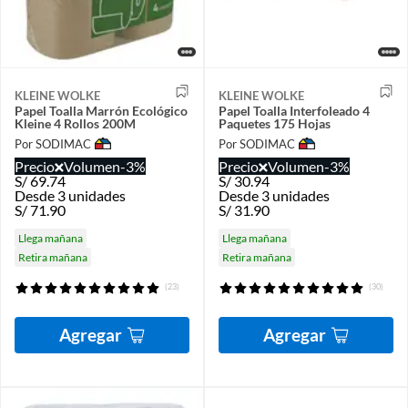
KLEINE WOLKE
KLEINE WOLKE
Papel Toalla Marrón Ecológico
Papel Toalla Interfoleado 4
Kleine 4 Rollos 200M
Paquetes 175 Hojas
Por SODIMAC
Por SODIMAC
Precio
Volumen
-3%
Precio
Volumen
-3%
S/
69.74
S/
30.94
Desde 3 unidades
Desde 3 unidades
S/
71.90
S/
31.90
Llega mañana
Llega mañana
Retira mañana
Retira mañana
(23)
(30)
Agregar
Agregar