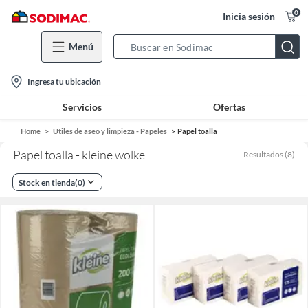
0
Inicia sesión
Menú
Search
Bar
location-
Ingresa tu ubicación
icon
Servicios
Ofertas
Home
Utiles de aseo y limpieza - Papeles
Papel toalla
Papel toalla - kleine wolke
Resultados
(
8
)
Stock en tienda
(
0
)