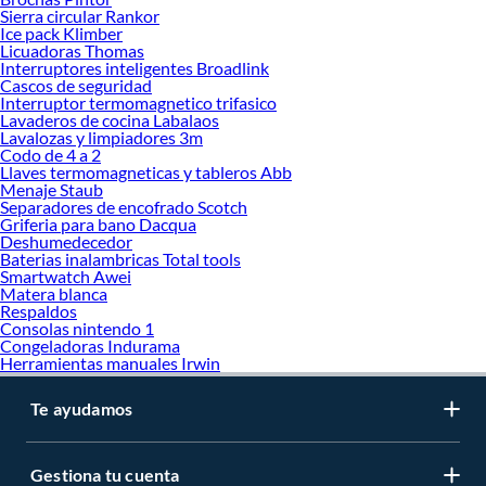
Sierra circular Rankor
Ice pack Klimber
Licuadoras Thomas
Interruptores inteligentes Broadlink
Cascos de seguridad
Interruptor termomagnetico trifasico
Lavaderos de cocina Labalaos
Lavalozas y limpiadores 3m
Codo de 4 a 2
Llaves termomagneticas y tableros Abb
Menaje Staub
Separadores de encofrado Scotch
Griferia para bano Dacqua
Deshumedecedor
Baterias inalambricas Total tools
Smartwatch Awei
Matera blanca
Respaldos
Consolas nintendo 1
Congeladoras Indurama
Herramientas manuales Irwin
Te ayudamos
Gestiona tu cuenta