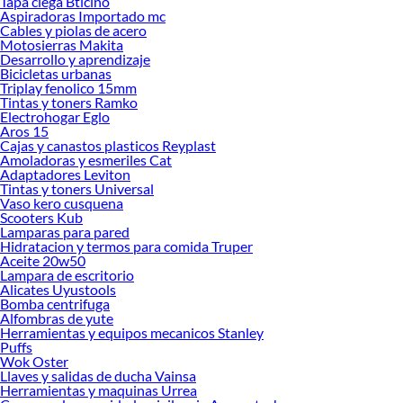
Tapa ciega Bticino
Aspiradoras Importado mc
asegurando una inversión que mejora tanto la estética como el confort del
Cables y piolas de acero
ambiente.
Motosierras Makita
Desarrollo y aprendizaje
¿No estás seguro por dónde empezar? Descubre cuál se adapta mejor a ti según
Bicicletas urbanas
el estilo de tu hogar y el tipo de ambiente que deseas crear. También puedes
Triplay fenolico 15mm
conocer más sobre sus beneficios y explorar las colecciones disponibles para
Tintas y toners Ramko
encontrar la opción perfecta. Elegir Dairu es apostar por diseño, calidad y
Electrohogar Eglo
Aros 15
bienestar en cada espacio iluminado.
Cajas y canastos plasticos Reyplast
Enlaces relacionados:
Amoladoras y esmeriles Cat
Adaptadores Leviton
Ventilador de techo
Tintas y toners Universal
Focos
Vaso kero cusquena
Luces led
Scooters Kub
Guirnaldas
Lamparas para pared
Hidratacion y termos para comida Truper
Lampara
Aceite 20w50
Lampara de escritorio
Lampara de escritorio
Fluorescentes led
Alicates Uyustools
Reflectores led
Bomba centrifuga
Faroles
Alfombras de yute
Lampara de pie
Herramientas y equipos mecanicos Stanley
Luces de emergencia
Puffs
Luminaria
Wok Oster
Llaves y salidas de ducha Vainsa
Foco inteligente
Herramientas y maquinas Urrea
Lampara de pared