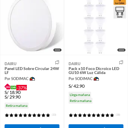
DAIRU
DAIRU
Panel LED Sobre Circular 24W
Pack x10 Foco Dicroico LED
LF
GU10 6W Luz Cálida
Por SODIMAC
Por SODIMAC
S/
42.90
-37%
S/
18.90
Llega mañana
S/
29.90
Retira mañana
Retira mañana
(33)
(38)