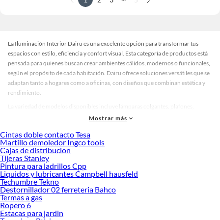
La Iluminación Interior Dairu es una excelente opción para transformar tus
espacios con estilo, eficiencia y confort visual. Esta categoría de productos está
pensada para quienes buscan crear ambientes cálidos, modernos o funcionales,
según el propósito de cada habitación. Dairu ofrece soluciones versátiles que se
adaptan tanto a hogares como a oficinas, con diseños que combinan estética y
rendimiento.
La variedad de modelos disponibles incluye lámparas colgantes, plafones,
apliques y spots, en acabados metálicos, mate, cristal o madera, ideales para
Mostrar más
diferentes estilos decorativos. Además, los colores neutros, cálidos o vibrantes
Cintas doble contacto Tesa
permiten personalizar cada ambiente según tus preferencias. La Iluminación
Martillo demoledor Ingco tools
Interior Dairu no solo mejora la visibilidad, sino que también aporta carácter y
Cajas de distribucion
armonía a cada rincón, ayudando a definir zonas de descanso, trabajo o
Tijeras Stanley
Pintura para ladrillos Cpp
reunión.
Liquidos y lubricantes Campbell hausfeld
Al momento de elegir, es importante considerar el tipo de luz que deseas (cálida,
Techumbre Tekno
Destornillador 02 ferreteria Bahco
neutra o fría), el tamaño del espacio y el estilo decorativo que quieres reforzar.
Termas a gas
Dairu ofrece alternativas para quienes buscan una iluminación puntual y
Ropero 6
decorativa, así como opciones más funcionales para áreas de uso frecuente. Esta
Estacas para jardin
diversidad facilita la comparación y elección del producto adecuado,