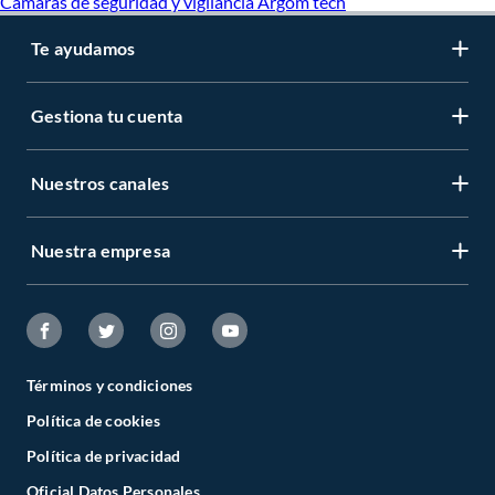
Camaras de seguridad y vigilancia Argom tech
Panel led
Plafon
Lampara de mesa de noche
Te ayudamos
Luminaria para cocina
Spot led
Luces para terraza
Gestiona tu cuenta
Focos vintage
Focos Philips
Focos Dairu
Nuestros canales
Foco con sensor de movimiento
Focos Iluma
Foco recargable
Focos Lightech
Nuestra empresa
Focos Cubull
Focos Osram
Luces de emergencia Opalux
Iluminación Interior Dairu
Focos Opalux
Iluminación Interior Philips
Braquete
Términos y condiciones
Política de cookies
Política de privacidad
Oficial Datos Personales