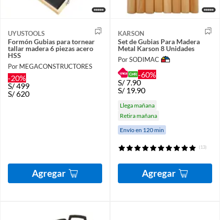
UYUSTOOLS
KARSON
Formón Gubias para tornear
Set de Gubias Para Madera
tallar madera 6 piezas acero
Metal Karson 8 Unidades
HSS
Por SODIMAC
Por MEGACONSTRUCTORES
-60%
-20%
S/
7.90
S/
499
S/
19.90
S/
620
Llega mañana
Retira mañana
Envío en 120 min
(13)
Agregar
Agregar