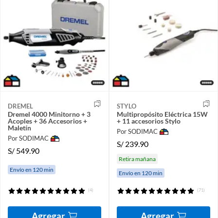
DREMEL
STYLO
Dremel 4000 Minitorno + 3
Multipropósito Eléctrica 15W
Acoples + 36 Accesorios +
+ 11 accesorios Stylo
Maletín
Por SODIMAC
Por SODIMAC
S/
239.90
S/
549.90
Retira mañana
Envío en 120 min
Envío en 120 min
(4)
(71)
Agregar
Agregar