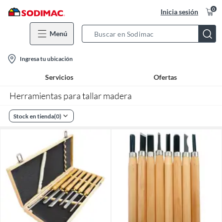
0
Inicia sesión
Menú
Search
Bar
location-
Ingresa tu ubicación
icon
Servicios
Ofertas
Herramientas para tallar madera
Stock en tienda
(
0
)