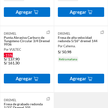
Agregar
Agregar
DREMEL
DREMEL
Punta Abrasiva Carburo de
Fresa de alta velocidad
Tungsteno Circular 3/4 Dremel
redonda 5/16" dremel 144
9936
Por Cahema.
Por VULTEC
S/
50.98
-15%
S/
137.90
Retira mañana
S/
161.30
Agregar
Agregar
DREMEL
Fresa de grabado redonda
1/32" Dremel 105