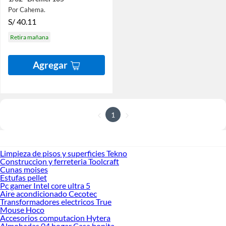
Por Cahema.
S/
40.11
Retira mañana
Agregar
1
Limpieza de pisos y superficies Tekno
Construccion y ferreteria Toolcraft
Cunas moises
Estufas pellet
Pc gamer Intel core ultra 5
Aire acondicionado Cecotec
Transformadores electricos True
Mouse Hoco
Accesorios computacion Hytera
Almohadas 04 hogar Casa bonita