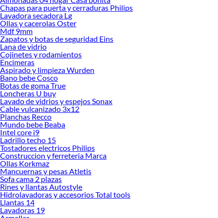
Chapas para puerta y cerraduras Philips
Lavadora secadora Lg
Ollas y cacerolas Oster
Mdf 9mm
Zapatos y botas de seguridad Eins
Lana de vidrio
Cojinetes y rodamientos
Encimeras
Aspirado y limpieza Wurden
Bano bebe Cosco
Botas de goma True
Loncheras U buy
Lavado de vidrios y espejos Sonax
Cable vulcanizado 3x12
Planchas Recco
Mundo bebe Beaba
Intel core i9
Ladrillo techo 15
Tostadores electricos Philips
Construccion y ferreteria Marca
Ollas Korkmaz
Mancuernas y pesas Atletis
Sofa cama 2 plazas
Rines y llantas Autostyle
Hidrolavadoras y accesorios Total tools
Llantas 14
Lavadoras 19
Armellas