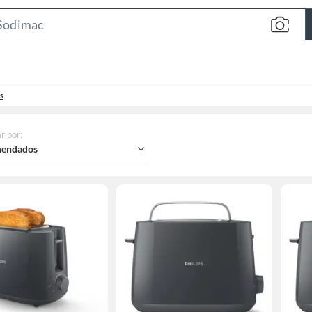
Search
Bar
s
r por
:
endados