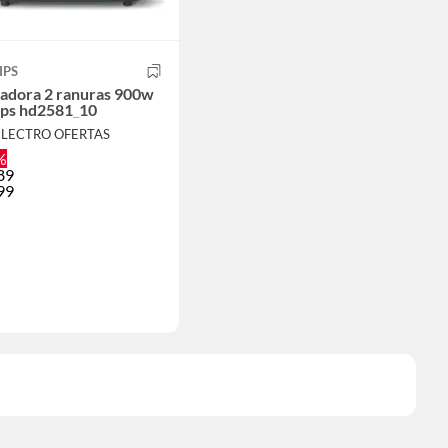
IPS
tadora 2 ranuras 900w
ips hd2581_10
ELECTRO OFERTAS
%
89
99