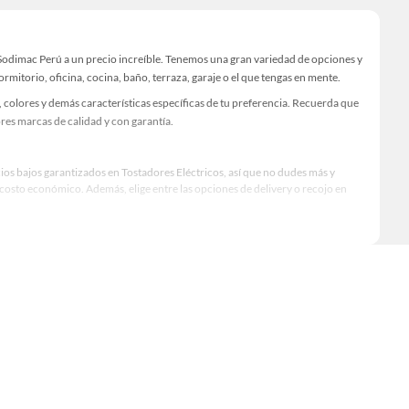
 Sodimac Perú a un precio increíble. Tenemos una gran variedad de opciones y
rmitorio, oficina, cocina, baño, terraza, garaje o el que tengas en mente.
 colores y demás características específicas de tu preferencia. Recuerda que
res marcas de calidad y con garantía.
cios bajos garantizados en Tostadores Eléctricos, así que no dudes más y
osto económico. Además, elige entre las opciones de delivery o recojo en
qué modelo comprar, por ello contamos con una amplia oferta de marcas
ndimiento, excelencia y satisfacción garantizada.