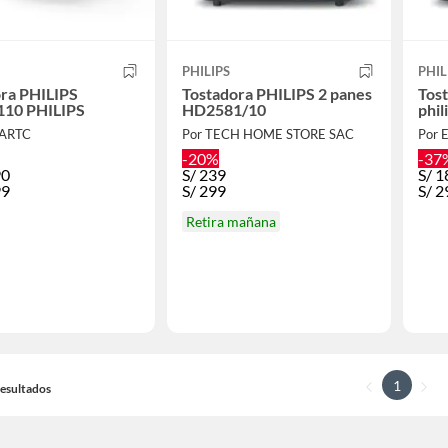
PHILIPS
PHIL
ora PHILIPS
Tostadora PHILIPS 2 panes
Tos
10 PHILIPS
HD2581/10
phil
GARTC
Por TECH HOME STORE SAC
Por 
-20%
-37
90
S/
239
S/
1
99
S/
299
S/
2
Retira mañana
1
 Resultados