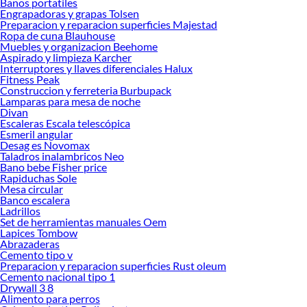
Banos portatiles
Engrapadoras y grapas Tolsen
Preparacion y reparacion superficies Majestad
Ropa de cuna Blauhouse
Muebles y organizacion Beehome
Aspirado y limpieza Karcher
Interruptores y llaves diferenciales Halux
Fitness Peak
Construccion y ferreteria Burbupack
Lamparas para mesa de noche
Divan
Escaleras Escala telescópica
Esmeril angular
Desag es Novomax
Taladros inalambricos Neo
Bano bebe Fisher price
Rapiduchas Sole
Mesa circular
Banco escalera
Ladrillos
Set de herramientas manuales Oem
Lapices Tombow
Abrazaderas
Cemento tipo v
Preparacion y reparacion superficies Rust oleum
Cemento nacional tipo 1
Drywall 3 8
Alimento para perros