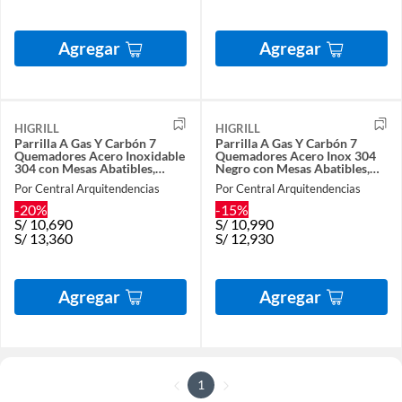
Agregar
Agregar
HIGRILL
HIGRILL
Parrilla A Gas Y Carbón 7
Parrilla A Gas Y Carbón 7
Quemadores Acero Inoxidable
Quemadores Acero Inox 304
304 con Mesas Abatibles,
Negro con Mesas Abatibles,
Rostizador y Plancha
Rostizador y Plancha
Por Central Arquitendencias
Por Central Arquitendencias
-20%
-15%
S/
10,690
S/
10,990
S/
13,360
S/
12,930
Agregar
Agregar
1