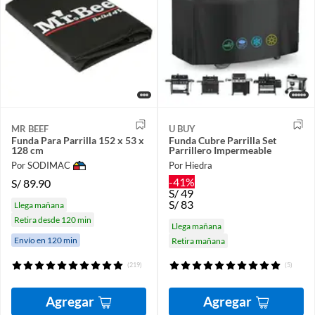
MR BEEF
U BUY
Funda Para Parrilla 152 x 53 x
Funda Cubre Parrilla Set
128 cm
Parrillero Impermeable
Por SODIMAC
Por Hiedra
-41%
S/
89.90
S/
49
S/
83
Llega mañana
Retira desde 120 min
Llega mañana
Envío en 120 min
Retira mañana
(219)
(5)
Agregar
Agregar