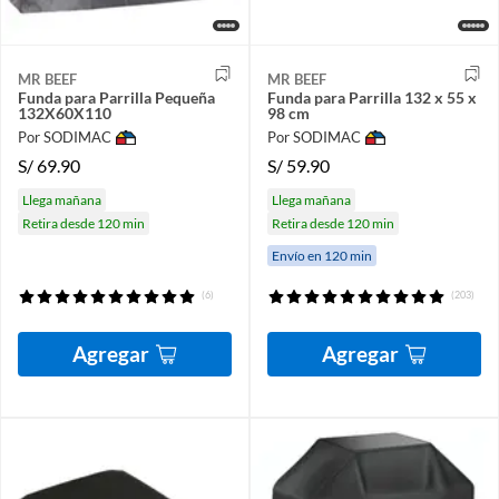
MR BEEF
MR BEEF
Funda para Parrilla Pequeña
Funda para Parrilla 132 x 55 x
132X60X110
98 cm
Por SODIMAC
Por SODIMAC
S/
69.90
S/
59.90
Llega mañana
Llega mañana
Retira desde 120 min
Retira desde 120 min
Envío en 120 min
(6)
(203)
Agregar
Agregar