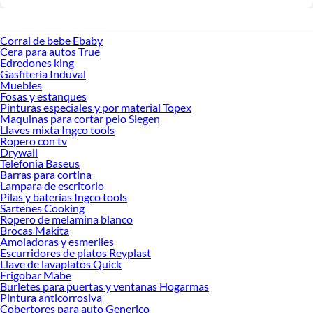
Corral de bebe Ebaby
Cera para autos True
Edredones king
Gasfiteria Induval
Muebles
Fosas y estanques
Pinturas especiales y por material Topex
Maquinas para cortar pelo Siegen
Llaves mixta Ingco tools
Ropero con tv
Drywall
Telefonia Baseus
Barras para cortina
Lampara de escritorio
Pilas y baterias Ingco tools
Sartenes Cooking
Ropero de melamina blanco
Brocas Makita
Amoladoras y esmeriles
Escurridores de platos Reyplast
Llave de lavaplatos Quick
Frigobar Mabe
Burletes para puertas y ventanas Hogarmas
Pintura anticorrosiva
Cobertores para auto Generico