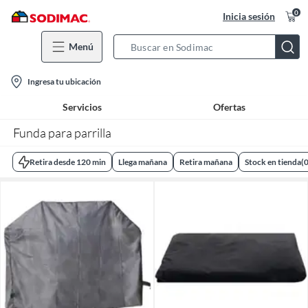
0
Inicia sesión
Menú
Search
Bar
location-
Ingresa tu ubicación
icon
Servicios
Ofertas
Funda para parrilla
Retira desde 120 min
Llega mañana
Retira mañana
Stock en tienda
(