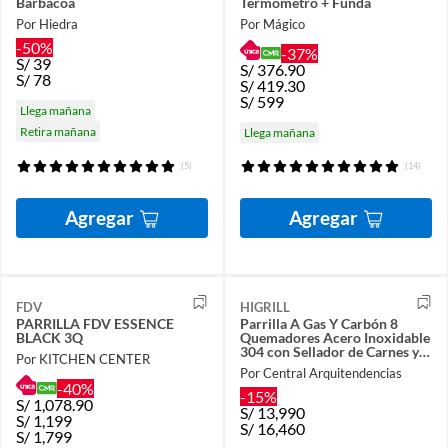
Barbacoa
Termómetro + Funda
Por Hiedra
Por Mágico
-50%
-37%
S/
39
S/
376.90
S/
78
S/
419.30
S/
599
Llega mañana
Retira mañana
Llega mañana
(5)
(14)
Agregar
Agregar
FDV
HIGRILL
PARRILLA FDV ESSENCE
Parrilla A Gas Y Carbón 8
BLACK 3Q
Quemadores Acero Inoxidable
304 con Sellador de Carnes y
Por KITCHEN CENTER
Mesas Abatibles
Por Central Arquitendencias
-40%
-15%
S/
1,078.90
S/
13,990
S/
1,199
S/
16,460
S/
1,799