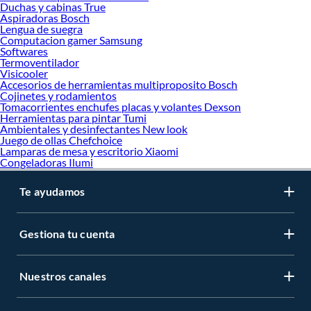
Duchas y cabinas True
Aspiradoras Bosch
Lengua de suegra
Computacion gamer Samsung
Softwares
Termoventilador
Visicooler
Accesorios de herramientas multiproposito Bosch
Cojinetes y rodamientos
Tomacorrientes enchufes placas y volantes Dexson
Herramientas para pintar Tumi
Ambientales y desinfectantes New look
Juego de ollas Chefchoice
Lamparas de mesa y escritorio Xiaomi
Congeladoras Ilumi
Te ayudamos
Gestiona tu cuenta
Nuestros canales