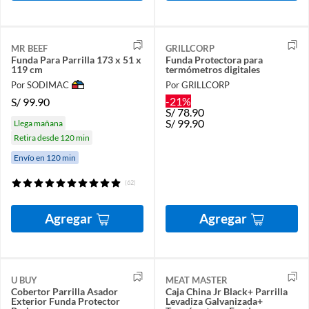
MR BEEF
GRILLCORP
Funda Para Parrilla 173 x 51 x
Funda Protectora para
119 cm
termómetros digitales
Por SODIMAC
Por GRILLCORP
-21%
S/
99.90
S/
78.90
S/
99.90
Llega mañana
Retira desde 120 min
Envío en 120 min
(62)
Agregar
Agregar
U BUY
MEAT MASTER
Cobertor Parrilla Asador
Caja China Jr Black+ Parrilla
Exterior Funda Protector
Levadiza Galvanizada+