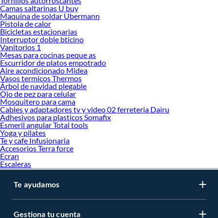
Tornillos autorroscantes
Camas saltarinas U buy
Maquina de soldar Ubermann
Pistola de calor
Bicicletas estacionarias
Interruptor doble bticino
Vanitorios 1
Mesas para cocinas peque as
Escurridor de platos empotrado
Aire acondicionado Midea
Vasos termicos Thermos
Árbol de navidad plegable
Ojo de pez para celular
Mosquitero para cama
Cables y adaptadores tv y video 02 ferreteria Dairu
Adhesivos para plasticos Somafix
Esmeril angular Total tools
Yoga y pilates
Te y cafe Infusionaria
Accesorios Terra force
Ecran
Escaleras
Te ayudamos
Gestiona tu cuenta