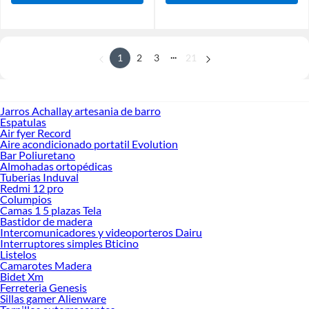
...
1
2
3
21
Jarros Achallay artesania de barro
Espatulas
Air fyer Record
Aire acondicionado portatil Evolution
Bar Poliuretano
Almohadas ortopédicas
Tuberias Induval
Redmi 12 pro
Columpios
Camas 1 5 plazas Tela
Bastidor de madera
Intercomunicadores y videoporteros Dairu
Interruptores simples Bticino
Listelos
Camarotes Madera
Bidet Xm
Ferreteria Genesis
Sillas gamer Alienware