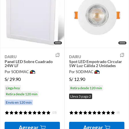
DAIRU
DAIRU
Panel LED Sobre Cuadrado
Spot LED Empotrado Circular
24W LF
5W Luz Cálida 2 Unidades
Por SODIMAC
Por SODIMAC
S/
29.90
S/
12.90
Llega hoy
Retira desde 120 min
Retira desde 120 min
Lleva 3 paga 2
Envío en 120 min
(23)
(8)
Agregar
Agregar