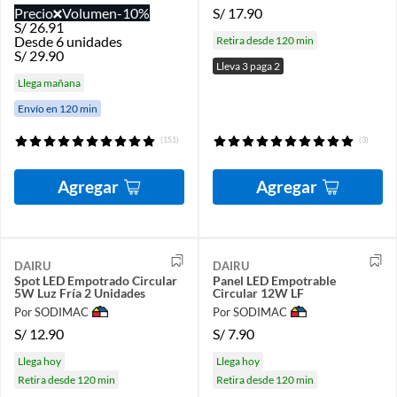
Precio
Volumen
-10%
S/
17.90
S/
26.91
Desde 6 unidades
Retira desde 120 min
S/
29.90
Lleva 3 paga 2
Llega mañana
Envío en 120 min
(151)
(3)
Agregar
Agregar
DAIRU
DAIRU
Spot LED Empotrado Circular
Panel LED Empotrable
5W Luz Fría 2 Unidades
Circular 12W LF
Por SODIMAC
Por SODIMAC
S/
12.90
S/
7.90
Llega hoy
Llega hoy
Retira desde 120 min
Retira desde 120 min