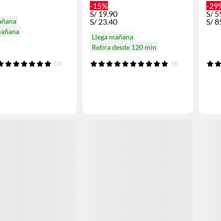
-15%
-29
S/
19.90
S/
5
añana
S/
23.40
S/
8
mañana
Llega mañana
Retira desde 120 min
(3)
(3)