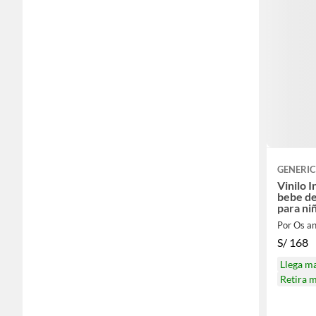
GENERI
Vinilo I
bebe d
para ni
Por Os a
S/
168
Llega m
Retira 