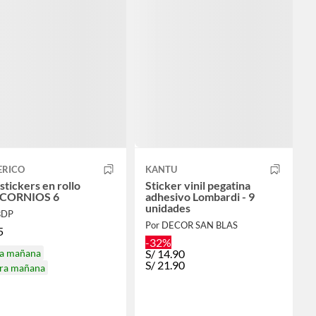
ERICO
KANTU
stickers en rollo
Sticker vinil pegatina
CORNIOS 6
adhesivo Lombardi - 9
unidades
BDP
Por DECOR SAN BLAS
5
-32%
ga mañana
S/
14.90
S/
21.90
ira mañana