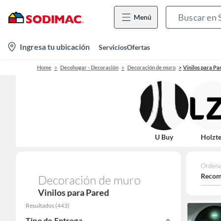
Menú
location-
Ingresa tu ubicación
Servicios
Ofertas
icon
Home
Decohogar - Decoración
Decoración de muro
Vinilos para Pa
U Buy
Holzt
Ordena
Recom
Decoración de muro
Vinilos para Pared
Resultados
(
443
)
Tipo de Entrega