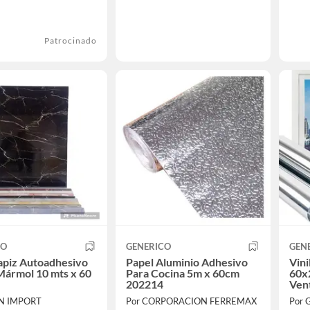
Patrocinado
CO
GENERICO
GEN
apiz Autoadhesivo
Papel Aluminio Adhesivo
Vini
ármol 10 mts x 60
Para Cocina 5m x 60cm
60x
202214
Ven
IN IMPORT
Por CORPORACION FERREMAX
Por 