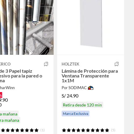
ERICO
HOLZTEK
de 3 Papel tapiz
Lámina de Protección para
sivo para la pared o
Ventana Transparente
ina
1x1M
SharWinn
Por SODIMAC
%
S/
24.90
9.90
0
Retira desde 120 min
Marca Exclusiva
ga mañana
ira mañana
(1)
(5)