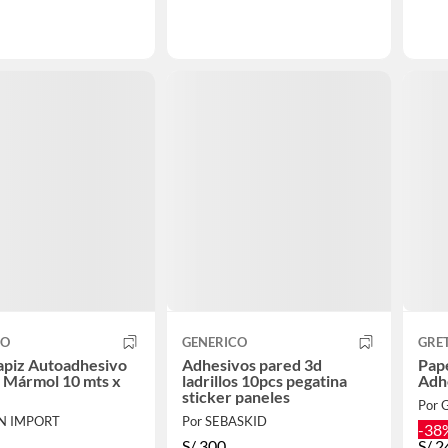
CO
GENERICO
GRET
apiz Autoadhesivo
Adhesivos pared 3d
Pap
 Mármol 10 mts x
ladrillos 10pcs pegatina
Adh
sticker paneles
Por 
IN IMPORT
Por SEBASKID
-38
S/
300
S/
2