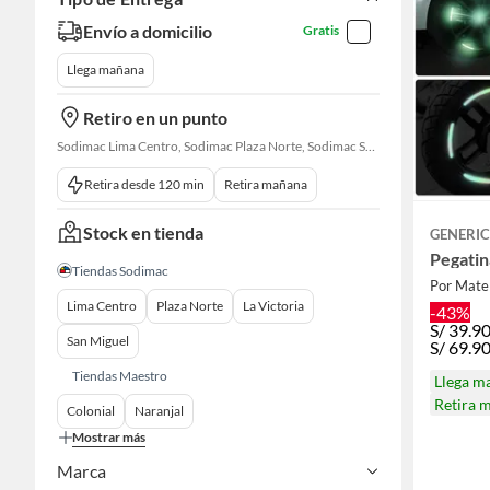
Envío a domicilio
Gratis
Llega mañana
Retiro en un punto
Sodimac Lima Centro, Sodimac Plaza Norte, Sodimac San Miguel, Sodimac S. J. Lurigancho, Sodimac Primavera, Sodimac Chacarilla, Sodimac Av. La Molina, Sodimac Colonial, Sodimac Naranjal
Retira desde 120 min
Retira mañana
Stock en tienda
GENERI
Pegatin
Tiendas Sodimac
Por Mate
Lima Centro
Plaza Norte
La Victoria
-43%
S/
39.9
San Miguel
S/
69.9
Tiendas Maestro
Llega m
Retira 
Colonial
Naranjal
Mostrar más
Marca