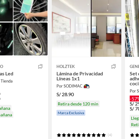
CO
HOLZTEK
GEN
as Led
Lámina de Privacidad
Set 
Líneas 1x1
adhe
 Tienda
coc
Por SODIMAC
Por 
0
S/
28.90
0
-57
S/
2
Retira desde 120 min
añana
S/
7
Marca Exclusiva
mañana
Lle
Ret
(4)