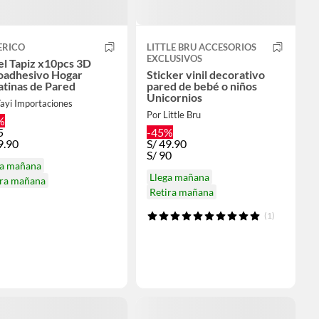
ERICO
LITTLE BRU ACCESORIOS
EXCLUSIVOS
l Tapiz x10pcs 3D
oadhesivo Hogar
Sticker vinil decorativo
tinas de Pared
pared de bebé o niños
Unicornios
ayi Importaciones
Por Little Bru
%
5
-45%
9.90
S/
49.90
S/
90
ga mañana
Llega mañana
ira mañana
Retira mañana
(1)