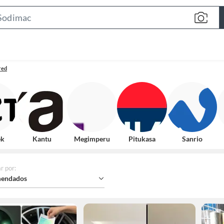
Search
Bar
red
ek
Kantu
Megimperu
Pitukasa
Sanrio
r por
:
endados