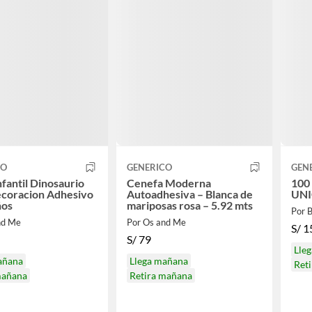
CO
GENERICO
GEN
nfantil Dinosaurio
Cenefa Moderna
100 
ecoracion Adhesivo
Autoadhesiva – Blanca de
UNI
ños
mariposas rosa – 5.92 mts
Por 
nd Me
Por Os and Me
S/
1
S/
79
Lle
añana
Llega mañana
Ret
mañana
Retira mañana