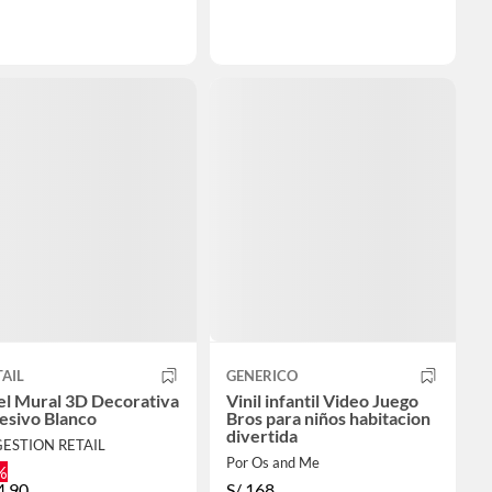
AIL
GENERICO
el Mural 3D Decorativa
Vinil infantil Video Juego
esivo Blanco
Bros para niños habitacion
divertida
GESTION RETAIL
Por Os and Me
%
4.90
S/
168