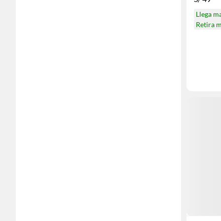
Llega m
Retira 