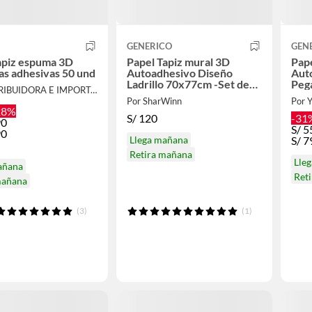
GENERICO
GEN
apiz espuma 3D
Papel Tapiz mural 3D
Pape
as adhesivas 50 und
Autoadhesivo Diseño
Aut
Ladrillo 70x77cm -Set de
Pega
Por DISTRIBUIDORA E IMPORTADORA
12 und.
Por SharWinn
Por Y
28%
S/
120
-31
90
S/
5
90
Llega mañana
S/
7
Retira mañana
Lle
añana
Ret
mañana
(3)
(1)