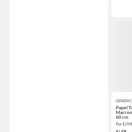
GENERI
Papel T
Marron
60 cm
Por EUY
S/
49