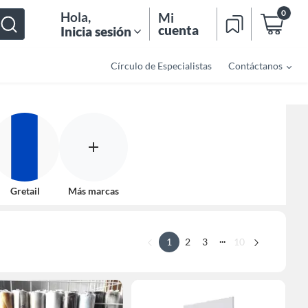
0
Hola
,
Mi
cuenta
Inicia sesión
Círculo de Especialistas
Contáctanos
Gretail
Más marcas
...
1
2
3
10