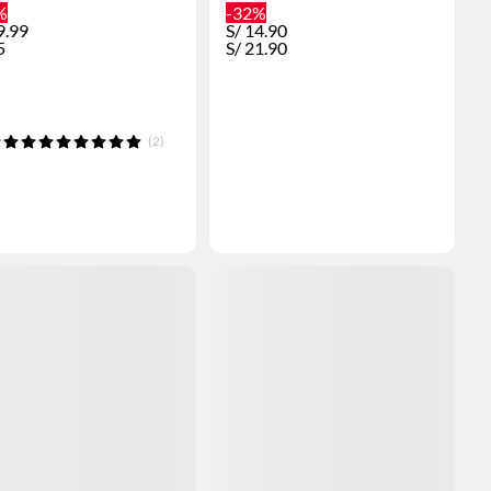
%
-32%
9.99
S/
14.90
5
S/
21.90
(2)