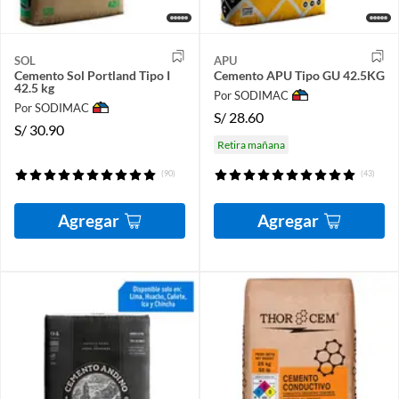
SOL
APU
Cemento Sol Portland Tipo I
Cemento APU Tipo GU 42.5KG
42.5 kg
Por SODIMAC
Por SODIMAC
S/
28.60
S/
30.90
Retira mañana
(90)
(43)
Agregar
Agregar