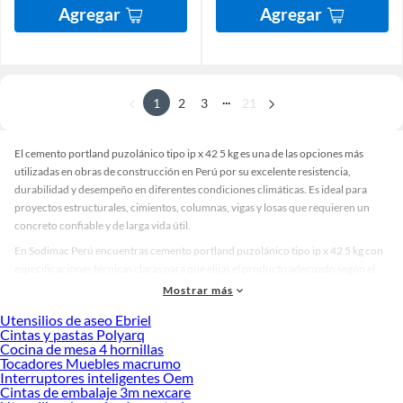
Agregar
Agregar
...
1
2
3
21
El cemento portland puzolánico tipo ip x 42 5 kg es una de las opciones más
utilizadas en obras de construcción en Perú por su excelente resistencia,
durabilidad y desempeño en diferentes condiciones climáticas. Es ideal para
proyectos estructurales, cimientos, columnas, vigas y losas que requieren un
concreto confiable y de larga vida útil.
En Sodimac Perú encuentras cemento portland puzolánico tipo ip x 42 5 kg con
especificaciones técnicas claras para que elijas el producto adecuado según el
tipo de obra que estés desarrollando. Gracias a su composición con adiciones
Mostrar más
puzolánicas, este cemento tipo IP mejora la trabajabilidad del concreto y reduce
Utensilios de aseo Ebriel
la permeabilidad, ayudando a proteger las estructuras frente a la humedad y
Cintas y pastas Polyarq
agentes agresivos.
Cocina de mesa 4 hornillas
Tocadores Muebles macrumo
¿Qué es el cemento portland puzolánico tipo IP x 42.5 kg y para qué se
Interruptores inteligentes Oem
utiliza?
Cintas de embalaje 3m nexcare