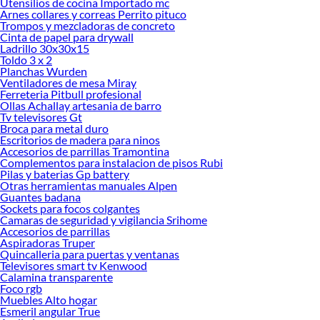
Utensilios de cocina Importado mc
El cemento portland puzolánico tipo ip x 42 5 kg es un cemento hidráulico que
Arnes collares y correas Perrito pituco
combina clínker portland con materiales puzolánicos, los cuales reaccionan
Trompos y mezcladoras de concreto
químicamente con la cal liberada durante la hidratación. Esta reacción mejora la
Cinta de papel para drywall
Ladrillo 30x30x15
resistencia a largo plazo y optimiza el comportamiento del concreto en
Toldo 3 x 2
ambientes húmedos o expuestos a sales.
Planchas Wurden
Ventiladores de mesa Miray
El cemento portland puzolánico tipo ip x 42 5 kg se utiliza principalmente en
Ferreteria Pitbull profesional
obras de concreto armado, zapatas, sobrecimientos, muros estructurales y pisos
Ollas Achallay artesania de barro
industriales. También es recomendado para construcciones en zonas costeras o
Tv televisores Gt
con presencia de humedad, ya que su formulación reduce el riesgo de fisuras y
Broca para metal duro
Escritorios de madera para ninos
aumenta la durabilidad del concreto.
Accesorios de parrillas Tramontina
Beneficios del cemento portland puzolánico tipo IP x 42.5 kg en obras
Complementos para instalacion de pisos Rubi
estructurales
Pilas y baterias Gp battery
Otras herramientas manuales Alpen
Uno de los principales beneficios del cemento portland puzolánico tipo ip x 42 5
Guantes badana
Sockets para focos colgantes
kg es su mayor resistencia química frente a sulfatos y agentes agresivos presentes
Camaras de seguridad y vigilancia Srihome
en el suelo o el agua. Esto lo convierte en una alternativa adecuada para
Accesorios de parrillas
cimentaciones y estructuras expuestas a condiciones exigentes.
Aspiradoras Truper
Quincalleria para puertas y ventanas
Además, el cemento portland puzolánico tipo ip x 42 5 kg ofrece mejor
Televisores smart tv Kenwood
trabajabilidad en la mezcla, facilitando el vaciado y compactación del concreto.
Calamina transparente
Esto se traduce en superficies más homogéneas y menor riesgo de vacíos
Foco rgb
Muebles Alto hogar
internos. Su desempeño a largo plazo lo posiciona como una solución confiable
Esmeril angular True
para proyectos residenciales y comerciales.