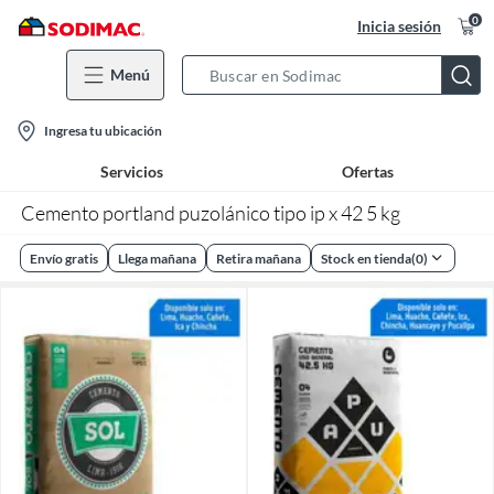
0
Inicia sesión
Menú
Search
Bar
location-
Ingresa tu ubicación
icon
Servicios
Ofertas
Cemento portland puzolánico tipo ip x 42 5 kg
Envío gratis
Llega mañana
Retira mañana
Stock en tienda
(
0
)