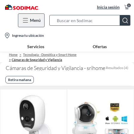
0
Inicia sesión
Menú
Search
Bar
location-
Ingresa tu ubicación
icon
Servicios
Ofertas
Home
Tecnología - Domótica y Smart Home
Cámaras de Seguridad y Vigilancia
Cámaras de Seguridad y Vigilancia - srihome
Resultados
(
4
)
Retira mañana