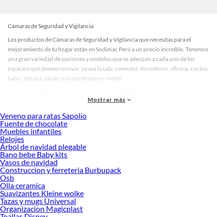
Cámaras de Seguridad y Vigilancia
Los productos de Cámaras de Seguridad y Vigilancia que necesitas para el
mejoramiento de tu hogar están en Sodimac Perú a un precio increíble. Tenemos
una gran variedad de opciones y modelos que se adecúan a cada uno de los
espacios que desees renovar, ya sea la sala, comedor, dormitorio, oficina, cocina,
baño, terraza, garaje o el que tengas en mente.
En nuestra categoría Cámaras de Seguridad y Vigilancia encontrarás modelos en
Mostrar más
diversos materiales, medidas, colores y demás características específicas de tu
preferencia. Recuerda que solo en Sodimac Perú contamos con todo lo
Veneno para ratas Sapolio
necesario para cada uno de tus proyectos en las mejores marcas de calidad y con
Fuente de chocolate
Muebles infantiles
garantía.
Relojes
Precios de Cámaras de Seguridad y Vigilancia en Sodimac Perú
Árbol de navidad plegable
Bano bebe Baby kits
Si buscar ahorrar, estás en la tienda correcta porque en Sodimac tenemos
Vasos de navidad
nuestra política de precios bajos garantizados en Cámaras de Seguridad y
Construccion y ferreteria Burbupack
Vigilancia, así que no dudes más y compra online este producto con sus
Osb
complementos para que termines tu proyecto al 100% a un costo económico.
Olla ceramica
Suavizantes Kleine wolke
Además, elige entre las opciones de delivery o recojo en tienda.
Tazas y mugs Universal
Las mejores marcas de Cámaras de Seguridad y Vigilancia
Organizacion Magicplast
Toallas Disney