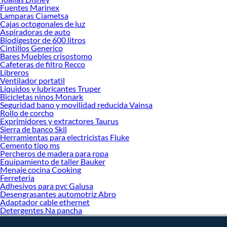
Sabemos que la calidad, confianza y seguridad son factores importantes al
Fuentes Marinex
momento de decidir qué modelo comprar, por ello contamos con una amplia
Lamparas Ciametsa
oferta de marcas prestigiosas y reconocidas en Cámaras de Seguridad y
Cajas octogonales de luz
Vigilancia. De esta manera, inviertes en durabilidad, rendimiento, excelencia y
Aspiradoras de auto
Biodigestor de 600 litros
satisfacción garantizada.
Cintillos Generico
Bares Muebles crisostomo
Cafeteras de filtro Recco
Libreros
Ventilador portatil
Liquidos y lubricantes Truper
Bicicletas ninos Monark
Seguridad bano y movilidad reducida Vainsa
Rollo de corcho
Exprimidores y extractores Taurus
Sierra de banco Skil
Herramientas para electricistas Fluke
Cemento tipo ms
Percheros de madera para ropa
Equipamiento de taller Bauker
Menaje cocina Cooking
Ferreteria
Adhesivos para pvc Galusa
Desengrasantes automotriz Abro
Adaptador cable ethernet
Detergentes Na pancha