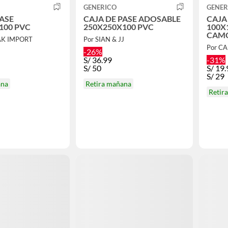
GENERICO
GENER
PASE
CAJA DE PASE ADOSABLE
CAJA
100 PVC
250X250X100 PVC
100X
CAM
AK IMPORT
Por SIAN & JJ
Por C
-26%
S/
36.99
-31%
S/
50
S/
19.
S/
29
ana
Retira mañana
Retir