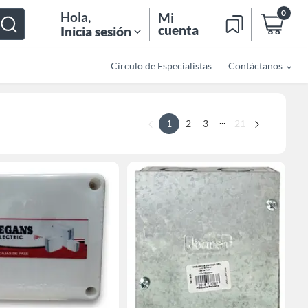
0
Hola
,
Mi
cuenta
Inicia sesión
Círculo de Especialistas
Contáctanos
...
1
2
3
21