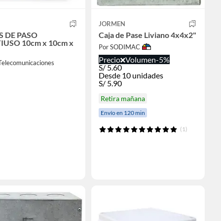
JORMEN
S DE PASO
Caja de Pase Liviano 4x4x2"
IUSO 10cm x 10cm x
Por SODIMAC
Precio
Volumen
-5%
Telecomunicaciones
S/
5.60
Desde 10 unidades
S/
5.90
Retira mañana
Envío en 120 min
(1)