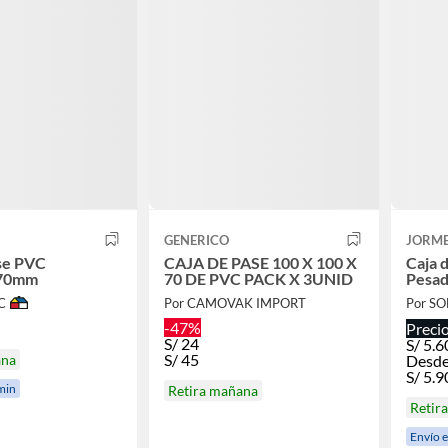
GENERICO
JORM
se PVC
CAJA DE PASE 100 X 100 X
Caja 
70mm
70 DE PVC PACK X 3UNID
Pesad
C
Por CAMOVAK IMPORT
Por S
-47%
Preci
S/
24
S/
5.6
S/
45
ana
Desde
S/
5.9
min
Retira mañana
Retir
Envío 