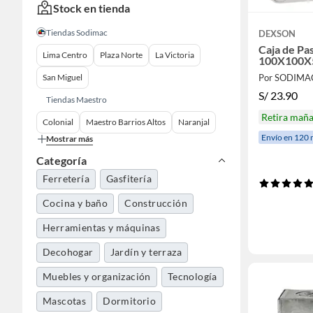
Stock en tienda
Tiendas Sodimac
DEXSON
Caja de Pa
Lima Centro
Plaza Norte
La Victoria
100X100X
San Miguel
Por SODIMA
S/
23.90
Tiendas Maestro
Retira mañ
Colonial
Maestro Barrios Altos
Naranjal
Envío en 120 
Mostrar más
Categoría
Ferretería
Gasfitería
Cocina y baño
Construcción
Herramientas y máquinas
Decohogar
Jardín y terraza
Muebles y organización
Tecnología
Mascotas
Dormitorio