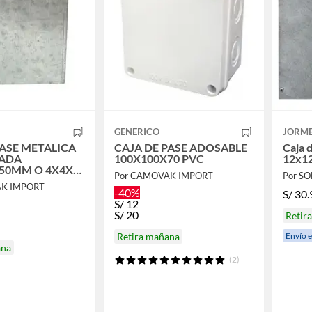
GENERICO
JORM
PASE METALICA
CAJA DE PASE ADOSABLE
Caja 
ADA
100X100X70 PVC
12x1
50MM O 4X4X2
Por CAMOVAK IMPORT
Por S
AK IMPORT
-40%
S/
30.
S/
12
S/
20
Retir
Envío 
Retira mañana
ana
(2)