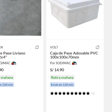
EN
VOLT
de Pase Liviano
Caja de Pase Adosable PVC
2x4"
100x100x70mm
ODIMAC
Por SODIMAC
90
S/
14.90
a mañana
Retira mañana
en 120 min
Envío en 120 min
(2)