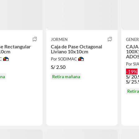
JORMEN
GENER
se Rectangular
Caja de Pase Octagonal
CAJA
x10cm
Liviano 10x10cm
100X
ADOSAB
C
Por SODIMAC
CAM
Por SI
S/
2.50
-19%
S/
20.
ana
Retira mañana
S/
25.
Retir