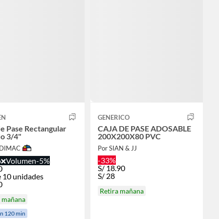
EN
GENERICO
de Pase Rectangular
CAJA DE PASE ADOSABLE
o 3/4"
200X200X80 PVC
ODIMAC
Por SIAN & JJ
-33%
o
Volumen
-5%
S/
18.90
0
S/
28
 10 unidades
0
Retira mañana
a mañana
en 120 min