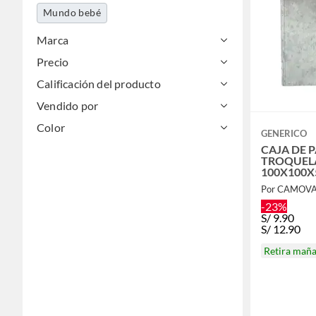
Mundo bebé
Utiles de aseo y limpieza
Marca
Precio
Accesorios moda
Electrohogar
Calificación del producto
Automotriz
Vendido por
Libros, papelería y celebraciones
Color
GENERICO
Pinturas
CAJA DE 
TROQUEL
100X100X
PUL
Por CAMOV
-23%
S/
9.90
S/
12.90
Retira mañ