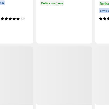
min
Retira mañana
Retir
Envío 
(2)