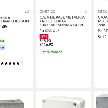
GENERICO
MEGA
se Gris
CAJA DE PASE METALICA
CAJA
50mm - DEXSON
TROQUELADA
MULT
100X100X50MM 4X4X2P
7cm
C
Por SIAN & JJ
Por RS
-47%
S/
12
S/
8.90
ana
S/
16.90
min
Retira mañana
(1)