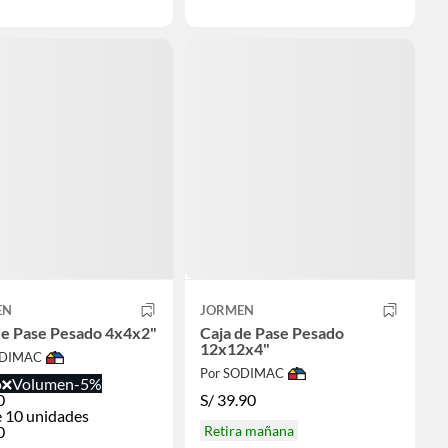
EN
JORMEN
de Pase Pesado 4x4x2"
Caja de Pase Pesado
12x12x4"
ODIMAC
Por SODIMAC
o
Volumen
-5%
0
S/
39.90
 10 unidades
0
Retira mañana