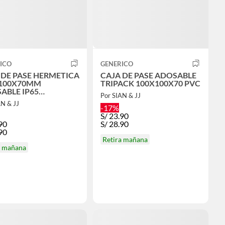
ICO
GENERICO
 DE PASE HERMETICA
CAJA DE PASE ADOSABLE
100X70MM
TRIPACK 100X100X70 PVC
LE IP65
Por SIAN & JJ
OVAK
AN & JJ
-17%
S/
23.90
90
S/
28.90
90
Retira mañana
a mañana