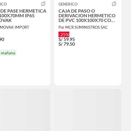
ICO
GENERICO
 DE PASE HERMETICA
CAJA DE PASO O
100X70MM IP65
DERIVACION HERMETICO
OVAK
DE PVC 100X100X70 CON
CONO
AMOVAK IMPORT
Por MCR SUMINISTROS SAC
-25%
90
S/
59.95
S/
79.50
a mañana