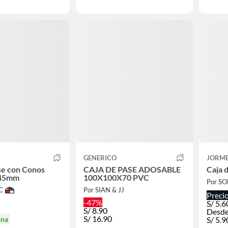
GENERICO
JORM
se con Conos
CAJA DE PASE ADOSABLE
Caja 
45mm
100X100X70 PVC
Por S
C
Por SIAN & JJ
Preci
-47%
S/
5.6
S/
8.90
Desde
S/
16.90
ana
S/
5.9