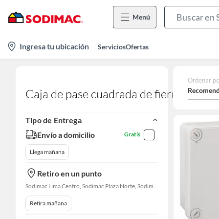
Menú
location-
Ingresa tu ubicación
Servicios
Ofertas
icon
Ordenar po
Recomend
Caja de pase cuadrada de fierro gal
Tipo de Entrega
Envío a domicilio
Gratis
Llega mañana
Retiro en un punto
Sodimac Lima Centro, Sodimac Plaza Norte, Sodimac La Victoria, Sodimac San Miguel, Sodimac S. J. Lurigancho, Sodimac Primavera, Sodimac Chacarilla, Sodimac Av. La Molina, Sodimac Colonial, Maestro Barrios Altos, Sodimac Naranjal
Retira mañana