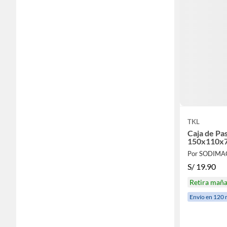
TKL
Caja de Pa
150x110x
Por SODIMA
S/
19.90
Retira mañ
Envío en 120 