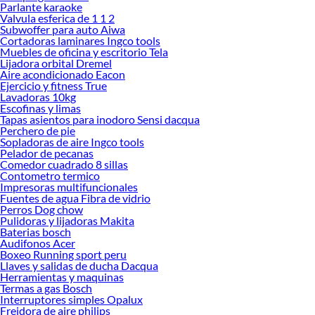
Parlante karaoke
Valvula esferica de 1 1 2
Subwoffer para auto Aiwa
Cortadoras laminares Ingco tools
Muebles de oficina y escritorio Tela
Lijadora orbital Dremel
Aire acondicionado Eacon
Ejercicio y fitness True
Lavadoras 10kg
Escofinas y limas
Tapas asientos para inodoro Sensi dacqua
Perchero de pie
Sopladoras de aire Ingco tools
Pelador de pecanas
Comedor cuadrado 8 sillas
Contometro termico
Impresoras multifuncionales
Fuentes de agua Fibra de vidrio
Perros Dog chow
Pulidoras y lijadoras Makita
Baterias bosch
Audifonos Acer
Boxeo Running sport peru
Llaves y salidas de ducha Dacqua
Herramientas y maquinas
Termas a gas Bosch
Interruptores simples Opalux
Freidora de aire philips