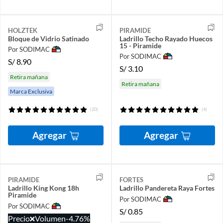
HOLZTEK
PIRAMIDE
Bloque de Vidrio Satinado
Ladrillo Techo Rayado Huecos
15 - Piramide
Por SODIMAC
Por SODIMAC
S/
8.90
S/
3.10
Retira mañana
Retira mañana
Marca Exclusiva
(20)
(4)
Agregar
Agregar
PIRAMIDE
FORTES
Ladrillo King Kong 18h
Ladrillo Pandereta Raya Fortes
Piramide
Por SODIMAC
Por SODIMAC
S/
0.85
Precio
Volumen
-4.76%