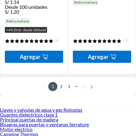
S/
1.14
Retira mañana
Desde 100 unidades
S/
1.20
Retira mañana
+4% Dcto. desde 100und
(8)
(12)
Agregar
Agregar
...
1
2
3
21
Llaves y valvulas de agua y gas Rotoplas
Guantes dielectricos clase 1
Principal puertas de madera
Bisagras para puertas y ventanas Serrature
Motor electrico
Camping Thermos