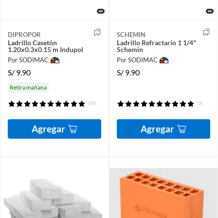
DIPROPOR
SCHEMIN
Ladrillo Casetón
Ladrillo Refractario 1 1/4"
1.20x0.3x0.15 m Indupol
Schemin
Por SODIMAC
Por SODIMAC
S/
9.90
S/
9.90
Retira mañana
(10)
(3)
Agregar
Agregar