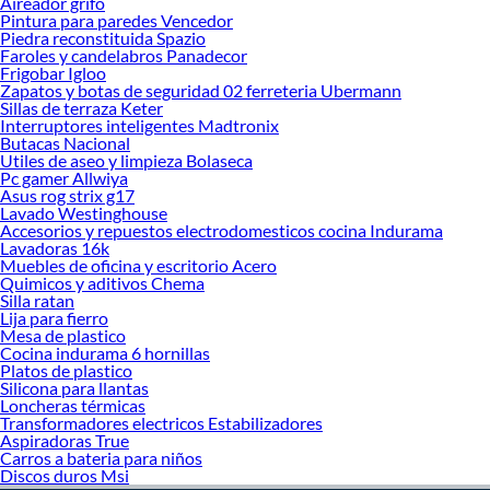
Aireador grifo
Complementa tu compra con estos productos:
Pintura para paredes Vencedor
Piedra reconstituida Spazio
Sillon
Faroles y candelabros Panadecor
Poltrona
Frigobar Igloo
Muebles seccionales
Zapatos y botas de seguridad 02 ferreteria Ubermann
Sillon reclinable
Sillas de terraza Keter
Sofás
Interruptores inteligentes Madtronix
Sofa cama
Butacas Nacional
Utiles de aseo y limpieza Bolaseca
Pc gamer Allwiya
Asus rog strix g17
Lavado Westinghouse
Accesorios y repuestos electrodomesticos cocina Indurama
Lavadoras 16k
Muebles de oficina y escritorio Acero
Quimicos y aditivos Chema
Silla ratan
Lija para fierro
Mesa de plastico
Cocina indurama 6 hornillas
Platos de plastico
Silicona para llantas
Loncheras térmicas
Transformadores electricos Estabilizadores
Aspiradoras True
Carros a bateria para niños
Discos duros Msi