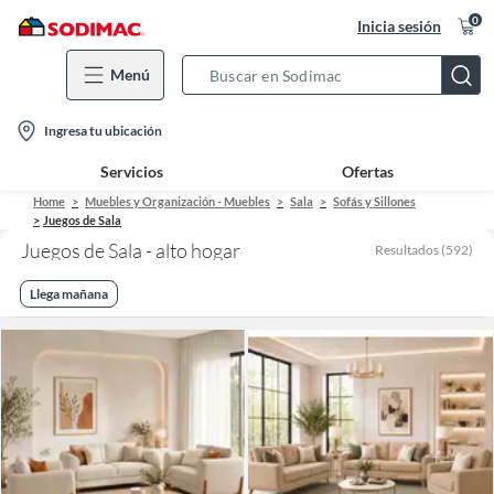
0
Inicia sesión
Menú
Search
Bar
location-
Ingresa tu ubicación
icon
Servicios
Ofertas
Home
Muebles y Organización - Muebles
Sala
Sofás y Sillones
Juegos de Sala
Juegos de Sala - alto hogar
Resultados
(
592
)
Llega mañana