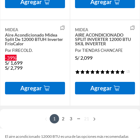
Agregar
Agregar
MIDEA
MIDEA
Aire Acondicionado Midea
AIRE ACONDICIONADO
Split De 12000 BTUH Inverter
SPLIT INVERTER 12000 BTU
FríoCalor
SKIL INVERTER
Por FIRECOLD.
Por TIENDAS CHANCAFE
-39%
S/
2,099
S/
1,699
S/
2,799
(2)
Agregar
Agregar
...
1
2
3
21
El aire acondicionado 12000 BTU es una de las opciones más recomendadas