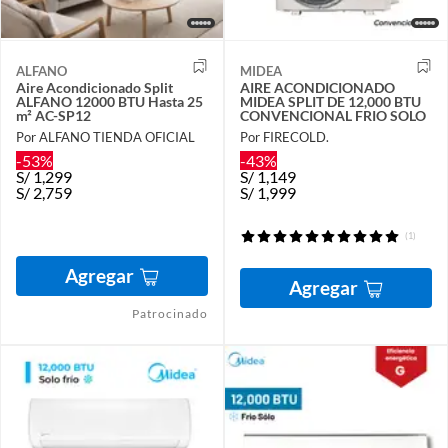
ALFANO
MIDEA
Aire Acondicionado Split
AIRE ACONDICIONADO
ALFANO 12000 BTU Hasta 25
MIDEA SPLIT DE 12,000 BTU
m² AC-SP12
CONVENCIONAL FRIO SOLO
Por ALFANO TIENDA OFICIAL
Por FIRECOLD.
-53%
-43%
S/
1,299
S/
1,149
S/
2,759
S/
1,999
(1)
Agregar
Agregar
Patrocinado