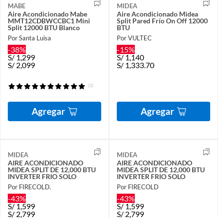
MABE
MIDEA
Aire Acondicionado Mabe
Aire Acondicionado Midea
MMT12CDBWCCBC1 Mini
Split Pared Frío On Off 12000
Split 12000 BTU Blanco
BTU
Por Santa Luisa
Por VULTEC
-38%
-15%
S/
1,299
S/
1,140
S/
2,099
S/
1,333.70
(2)
Agregar
Agregar
MIDEA
MIDEA
AIRE ACONDICIONADO
AIRE ACONDICIONADO
MIDEA SPLIT DE 12,000 BTU
MIDEA SPLIT DE 12,000 BTU
INVERTER FRIO SOLO
INVERTER FRIO SOLO
Por FIRECOLD.
Por FIRECOLD
-43%
-43%
S/
1,599
S/
1,599
S/
2,799
S/
2,799