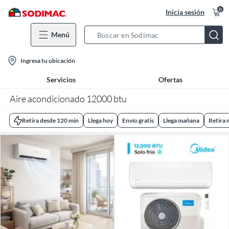
0
Inicia sesión
Menú
Search
Bar
location-
Ingresa tu ubicación
icon
Servicios
Ofertas
Aire acondicionado 12000 btu
Retira desde 120 min
Llega hoy
Envío gratis
Llega mañana
Retira