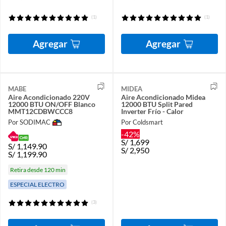
(1)
(1)
Agregar
Agregar
MABE
MIDEA
Aire Acondicionado 220V
Aire Acondicionado Midea
12000 BTU ON/OFF Blanco
12000 BTU Split Pared
MMT12CDBWCCC8
Inverter Frío - Calor
Por SODIMAC
Por Coldsmart
-42%
S/
1,699
S/
1,149.90
S/
2,950
S/
1,199.90
Retira desde 120 min
ESPECIAL ELECTRO
(3)