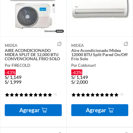
MIDEA
MIDEA
AIRE ACONDICIONADO
Aire Acondicionado Midea
MIDEA SPLIT DE 12,000 BTU
12000 BTU Split Pared On/Off
CONVENCIONAL FRIO SOLO
Frío Solo
Por FIRECOLD
Por Coldsmart
-43%
-43%
S/
1,149
S/
1,149
S/
1,999
S/
2,000
(1)
(5)
Agregar
Agregar