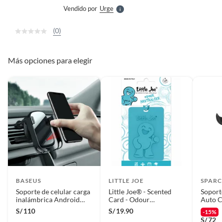
e
Vendido por
Urge
S
(0)
Más opciones para elegir
BASEUS
LITTLE JOE
SPAR
Soporte de celular carga
Little Joe® - Scented
Soport
inalámbrica Android
Card - Odour
Auto 
Auto Camioneta
Neutraliser
Sparc
S/
110
S/
19.90
-15%
S/
72