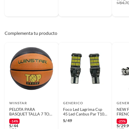
84.7
S/
Complementa tu producto
WINSTAR
GENERICO
GENE
PELOTA PARA
Foco Led Lagrima Csp
NEW F
BASQUET TALLA 7 TOP
45 Led Canbus Par T10
FRENO
GRADE WINSTAR
12v
CONTA
S/
49
-14%
-25%
20 LE
S/
44
S/
29.