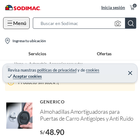
0
Inicia sesión
Menú
S
e
l
a
Ingresa tu ubicación
o
r
Servicios
Ofertas
c
c
a
h
Home
Automotriz - Accesorios para autos
t
Revisa nuestras
políticas de privacidad
y
de
cookies
B
Accesorios de interior para autos
C
Aceptar cookies
e
i
a
r
Producto sin stock :(
o
r
r
a
n
r
-
o
GENERICO
f
i
Almohadillas Amortiguadoras para
n
c
I
Puertas de Carro Antigolpes y Anti Ruido
r
o
e
n
48.90
l
S/
l