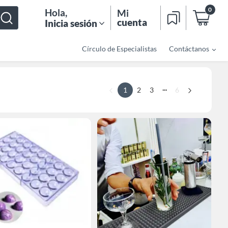
0
Hola
,
Mi
cuenta
Inicia sesión
Círculo de Especialistas
Contáctanos
...
1
2
3
6