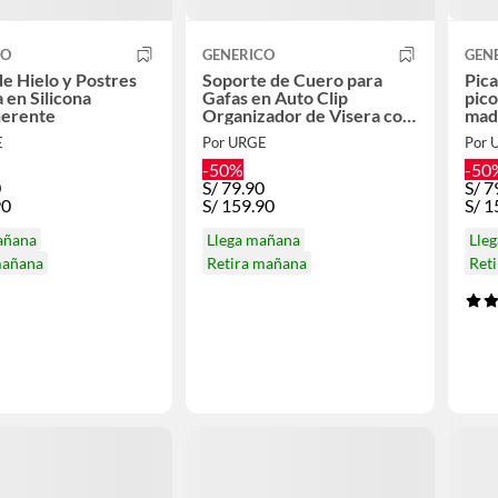
CO
GENERICO
GEN
e Hielo y Postres
Soporte de Cuero para
Pica
a en Silicona
Gafas en Auto Clip
pico
herente
Organizador de Visera con
mad
Cierre Magnético Premium
E
Por URGE
Por 
Gris
-50%
-50
0
S/
79.90
S/
7
90
S/
159.90
S/
1
añana
Llega mañana
Lle
mañana
Retira mañana
Ret