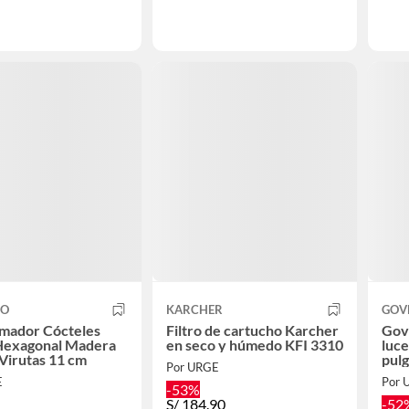
CO
KARCHER
GOV
umador Cócteles
Filtro de cartucho Karcher
Gove
Hexagonal Madera
en seco y húmedo KFI 3310
luce
Virutas 11 cm
pul
Por URGE
E
Por 
-53%
S/
184.90
-52