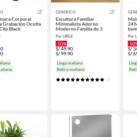
CO
GENERICO
GEN
ámara Corporal
Escultura Familiar
Mol
a Grabación Oculta
Minimalista Adorno
24 M
 Clip Black
Moderno Familia de 3
bom
E
Por URGE
Por 
-50%
-50
90
S/
49.90
S/
3
90
S/
99.90
S/
6
añana
Llega mañana
Lle
mañana
Retira mañana
Ret
(1)