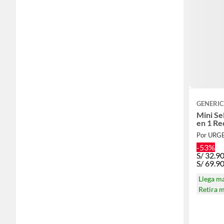
GENERI
Mini Se
en 1 Re
Por URG
-53%
S/
32.9
S/
69.9
Llega m
Retira 