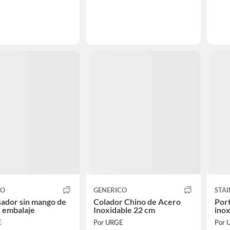
CO
GENERICO
STAI
ador sin mango de
Colador Chino de Acero
Port
e embalaje
Inoxidable 22 cm
inox
E
Por URGE
Por 