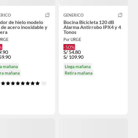
ERICO
GENERICO
dor de hielo modelo
Bocina Bicicleta 120 dB
 de acero inoxidable y
Alarma Antirrobo IPX4 y 4
era
Tonos
URGE
Por URGE
%
-50%
9.90
S/
54.80
59.90
S/
109.90
ga mañana
Llega mañana
ira mañana
Retira mañana
(2)