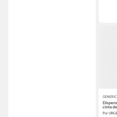
GENERI
Dispens
cinta d
Por URG