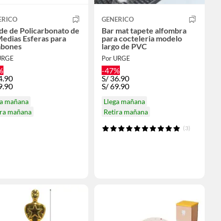
ERICO
GENERICO
de de Policarbonato de
Bar mat tapete alfombra
edias Esferas para
para cocteleria modelo
bones
largo de PVC
URGE
Por URGE
%
-47%
4.90
S/
36.90
9.90
S/
69.90
ga mañana
Llega mañana
ira mañana
Retira mañana
(3)