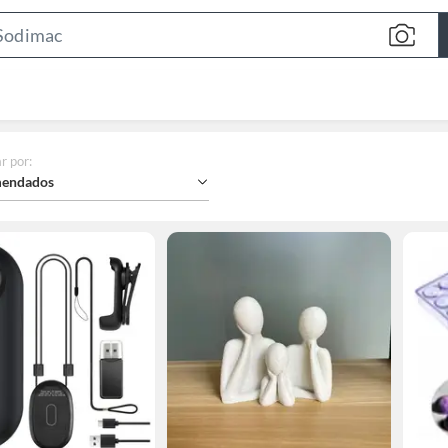
Search
Bar
r por
:
endados