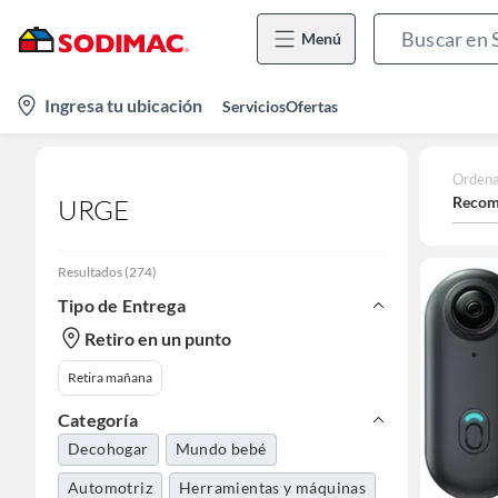
Menú
location-
Ingresa tu ubicación
Servicios
Ofertas
icon
Ordena
Recom
URGE
Resultados
(
274
)
Tipo de Entrega
Retiro en un punto
Retira mañana
Categoría
Decohogar
Mundo bebé
Automotriz
Herramientas y máquinas