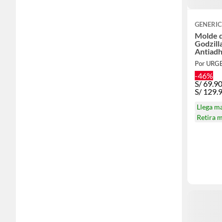
GENERI
Molde d
Godzill
Antiad
Por URG
-46%
S/
69.9
S/
129.
Llega m
Retira 