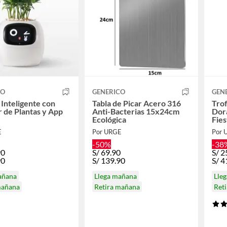
CO
GENERICO
GEN
Inteligente con
Tabla de Picar Acero 316
Trof
 de Plantas y App
Anti-Bacterias 15x24cm
Dor
Ecológica
Fies
E
Por URGE
Por 
-50%
-38
90
S/
69.90
S/
2
90
S/
139.90
S/
4
añana
Llega mañana
Lle
mañana
Retira mañana
Ret