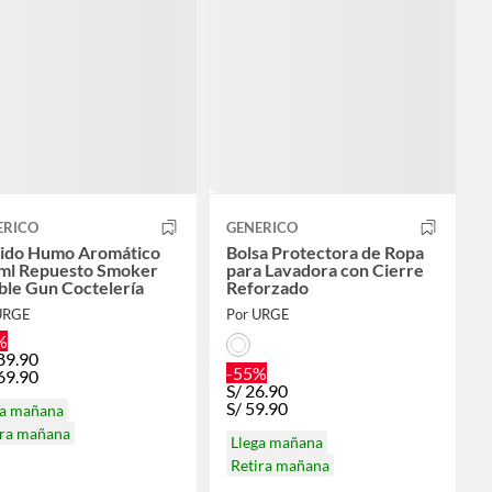
ERICO
GENERICO
uido Humo Aromático
Bolsa Protectora de Ropa
ml Repuesto Smoker
para Lavadora con Cierre
ble Gun Coctelería
Reforzado
URGE
Por URGE
%
89.90
-55%
69.90
S/
26.90
S/
59.90
ga mañana
ira mañana
Llega mañana
Retira mañana