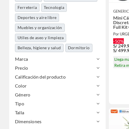
Ferretería
Tecnología
GENERI
Deportes y aire libre
Mini C
Discret
Full Kit
Muebles y organización
Por URG
Utiles de aseo y limpieza
-50%
S/
249.
Belleza, higiene y salud
Dormitorio
S/
499.
Mascotas
Cocina y baño
Marca
Llega m
Retira 
Precio
Jardín y terraza
Maletería y viajes
Calificación del producto
Música y pasatiempos
Color
Niños y juguetería
Electrohogar
Género
Libros, papelería y celebraciones
Tipo
Talla
Dimensiones