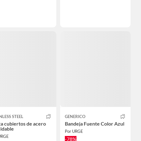
NLESS STEEL
GENERICO
a cubiertos de acero
Bandeja Fuente Color Azul
idable
Por URGE
URGE
-78%