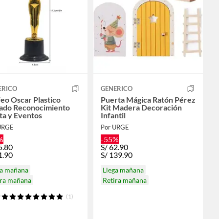
ERICO
GENERICO
eo Oscar Plastico
Puerta Mágica Ratón Pérez
ado Reconocimiento
Kit Madera Decoración
ta y Eventos
Infantil
URGE
Por URGE
%
-55%
5.80
S/
62.90
1.90
S/
139.90
ga mañana
Llega mañana
ira mañana
Retira mañana
(1)