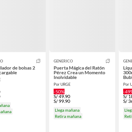
CO
GENERICO
GEN
llador de bolsas 2
Puerta Mágica del Ratón
Líq
cargable
Pérez Crea un Momento
300
Inolvidable
Bub
E
Por URGE
Por 
0
-50%
-49
0
S/
49.90
S/
1
S/
99.90
S/
3
añana
Llega mañana
Lle
mañana
Retira mañana
Ret