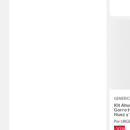
GENERI
Kit Ah
Gorro 
Nuez y 
Por URG
-50%