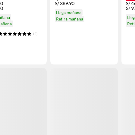
90
S/
389.90
S/
4
90
S/
9
Llega mañana
añana
Lle
Retira mañana
mañana
Ret
(2)