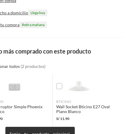
en tienda
cho a domicilio
Llega hoy
 tu compra
Retira mañana
o más comprado con este producto
ionar todos
(2 productos)
UX
BTICINO
rruptor Simple Phoenix
Wall Socket Bticino E27 Oval
nco
Plano Blanco
90
S/
11.90
Según tu producto principal,