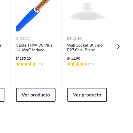
INDECO
BTICINO
EPEM
s
Cable THW-90 Plus
Wall Socket Bticino
Wall So
14 AWG Indeco
E27 Oval Plano
E27 Bla
0
450/750V Azul 100
Blanco
S/
185.20
S/
11.90
S/
9.50
Metros
(
78
)
(
21
)
Ver producto
Ver producto
Ver