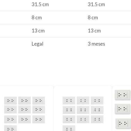
31.5 cm
31.5 cm
funcionalidad de diversos dispositivos electrónicos. Con
su diseño compacto y versátil, este adaptador ofrece
una amplia gama de beneficios para usuarios de todas
8 cm
8 cm
las edades y necesidades.
13 cm
13 cm
Legal
3 meses