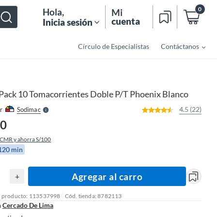
0
Hola
,
Mi
cuenta
Inicia sesión
Círculo de Especialistas
Contáctanos
o
f
n
I
r
e
Pack 10 Tomacorrientes Doble P/T Phoenix Blanco
l
l
e
4.5 (22)
r
Sodimac
S
90
 CMR y ahorra S/100
 120 min
Agregar al carro
+
l producto: 113537998
Cód. tienda: 8782113
n
Cercado De Lima