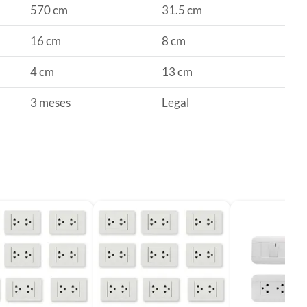
570 cm
31.5 cm
16 cm
8 cm
4 cm
13 cm
3 meses
Legal