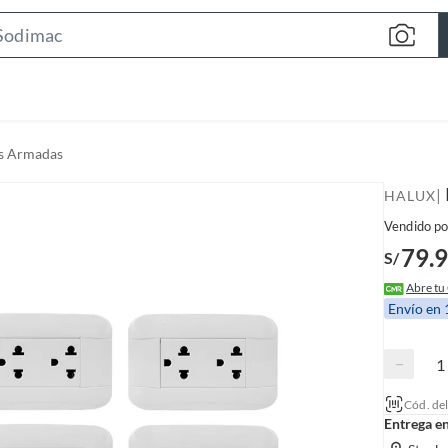
S
e
a
r
c
s Armadas
h
B
|
HALUX
a
Vendido po
r
79.
S/
Abre tu
Envío en
−
Cód. de
Entrega e