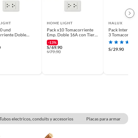
LIGHT
HOME LIGHT
HALUX
10 und
Pack x10 Tomacorriente
Pack Interrupto
rriente Doble
Emp. Doble 16A con Tierra
3 Tomacorrient
para Empotrar con
Elegant Home Light
P/T Phoenix Bl
-13%
 Tierra Elegant
0
S/
69.90
S/
29.90
ight
79.90
S/
Tubos electricos, conduits y accesorios
Placas para armar