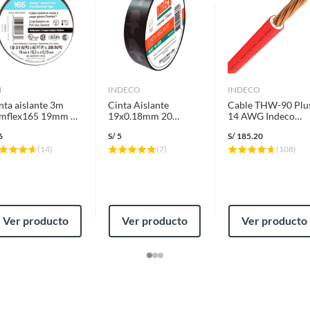
M
INDECO
INDECO
nta aislante 3m
Cinta Aislante
Cable THW-90 Plu
mflex165 19mm 18
19x0.18mm 20
14 AWG Indeco
tros Negro
Metros Negro
450/750V Rojo 10
6
S/
5
S/
185.20
Metros
(
14
)
(
7
)
(
108
)
Ver producto
Ver producto
Ver producto