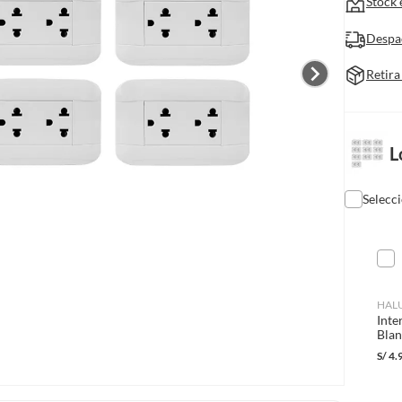
Stock 
Despa
Retira
L
Selecc
HAL
Inte
Bla
S/
4.