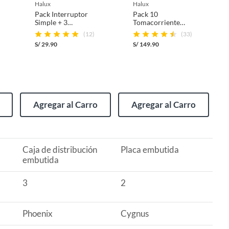
halux
halux
Pack Interruptor
Pack 10
Simple + 3
Tomacorriente
Tomacorrientes
Doble P/T Cygnus
(12)
(33)
Doble P/T Phoenix
Blanco
S/
29.90
S/
149.90
Blanco
Agregar al Carro
Agregar al Carro
Caja de distribución
Placa embutida
embutida
3
2
Phoenix
Cygnus