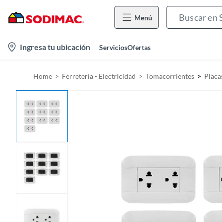
Menú
l
Ingresa tu ubicación
Servicios
Ofertas
o
c
Home
Ferretería - Electricidad
Tomacorrientes
Placa
a
t
i
o
n
-
i
c
o
n