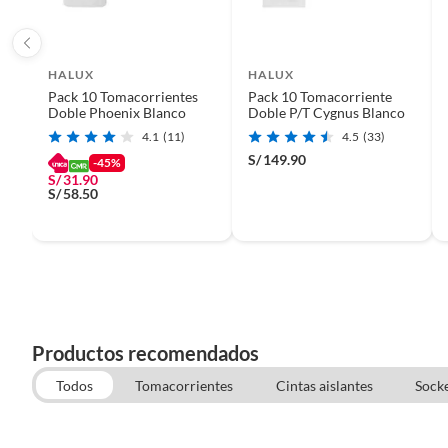
HALUX
HALUX
Pack 10 Tomacorrientes
Pack 10 Tomacorriente
Doble Phoenix Blanco
Doble P/T Cygnus Blanco
4.1
(11)
4.5
(33)
S/
149.90
-45%
S/
31.90
S/
58.50
Productos recomendados
Interruptores
Diseñados con tecnología avanzada y materiales de alta
Todos
Tomacorrientes
Cintas aislantes
Sock
calidad, estos interruptores ofrecen una operación
Electricidad
suave y precisa, brindando comodidad y seguridad a los
usuarios