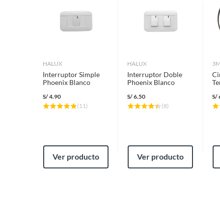
HALUX
HALUX
3
Interruptor Simple
Interruptor Doble
Ci
Phoenix Blanco
Phoenix Blanco
Te
Me
S/
4.90
S/
6.50
S/
(
11
)
(
8
)
Ver producto
Ver producto