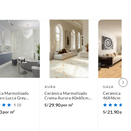
AURA
GALA
ca Marmolizado
Cerámica Marmolizado
Cerámica Beig
aro Lucca Grey
Crema Aurora 60x60cm
46X46cm 1.9m
m 1.44m2
1.44m2
29.90
S/
por m²
5
(2)
0
21.90
por m²
S/
por m