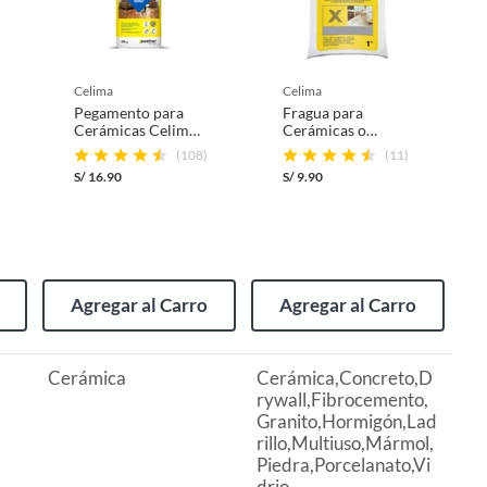
celima
celima
Pegamento para
Fragua para
Cerámicas Celima
Cerámicas o
Gris Interiores
Porcelanatos
(108)
(11)
25kg
Celima Grafito 1kg
S/
16.90
S/
9.90
Agregar al Carro
Agregar al Carro
Cerámica
Cerámica,Concreto,D
rywall,Fibrocemento,
Granito,Hormigón,Lad
rillo,Multiuso,Mármol,
Piedra,Porcelanato,Vi
drio