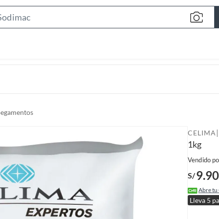
S
e
a
r
c
h
B
a
pegamentos
r
|
CELIMA
1kg
Vendido po
9.90
S/
Abre tu
Lleva 5 p