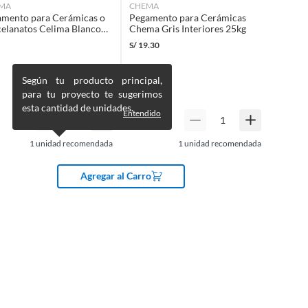
IMA
CHEMA
mento para Cerámicas o
Pegamento para Cerámicas
elanatos Celima Blanco
Chema Gris Interiores 25kg
afuerte 25kg
S/
19.30
Según tu producto principal,
para tu proyecto te sugerimos
esta cantidad de unidades.
Entendido
1
unidad recomendada
1
unidad recomendada
Agregar al Carro