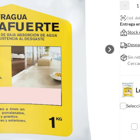
−
Cód. de
Entrega e
Stock 
Despa
Sin re
Cerca
L
Selecc