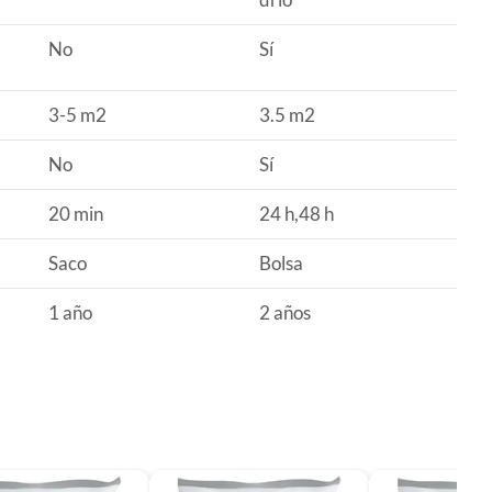
No
Sí
3-5 m2
3.5 m2
No
Sí
20 min
24 h,48 h
Saco
Bolsa
1 año
2 años