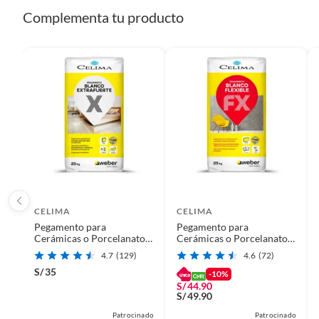
Complementa tu producto
Instalación
¡Nosotros lo inst
CELIMA
CELIMA
Pegamento para
Pegamento para
Cerámicas o Porcelanatos
Cerámicas o Porcelanatos
Celima Blanco Extrafuerte
Celima Blanco Flexible
4.7
(129)
4.6
(72)
25kg
25kg
S/
35
-10%
S/
44.90
S/
49.90
Patrocinado
Patrocinado