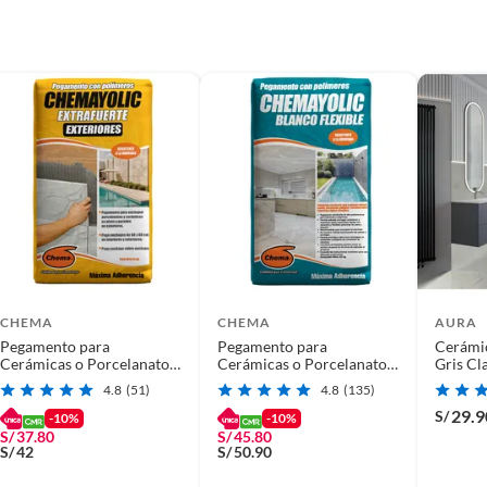
 de pisos
alamos por ti!
CHEMA
CHEMA
AURA
Pegamento para
Pegamento para
Cerámi
Cerámicas o Porcelanatos
Cerámicas o Porcelanatos
Gris Cl
Chema Gris Extrafuerte
Chema Blanco Flexible
60x60c
4.8
(51)
4.8
(135)
25kg
25kg
29.9
S/
-10%
-10%
S/
37.80
S/
45.80
S/
42
S/
50.90