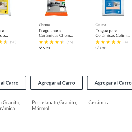
chema
celima
ara
Fragua para
Fragua para
s o
Cerámicas Chema
Cerámicas Celima
atos
Blanco 1kg
Beige 1kg
(20)
(15)
(4)
is 1kg
S/
6.90
S/
7.50
(incluye asientos de inodoro con empaque abierto).
al Carro
Agregar al Carro
Agregar al Carro
s de devolución y cambio:
o,Granito,
Porcelanato,Granito,
Cerámica
so y otros productos para asfalto.
rámica
Mármol
2/kg
rodomésticos, tecnología, línea blanca, colchones, muebles,