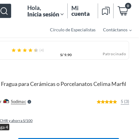
0
Hola
,
Mi
cuenta
Inicia sesión
Círculo de Especialistas
Contáctanos
(4)
Patrocinado
S/
9.90
o
f
n
I
Fragua para Cerámicas o Porcelanatos Celima Marfil
r
e
l
l
e
5 (3)
r
Sodimac
S
 CMR y ahorra S/100
aga 4