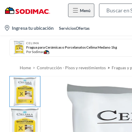
Menú
l
Ingresa tu ubicación
Servicios
Ofertas
o
c
CELIMA
Fragua para Cerámicas o Porcelanatos Celima Medano 1kg
a
Por
Sodimac
t
i
Home
Construcción - Pisos y revestimientos
Fraguas y 
o
n
-
i
c
o
n