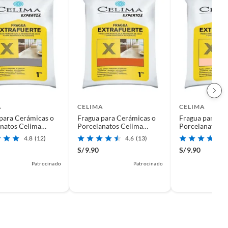
A
CELIMA
CELIMA
para Cerámicas o
Fragua para Cerámicas o
Fragua para Ce
natos Celima
Porcelanatos Celima
Porcelanatos C
 1kg
Madera 1kg
1kg
4.8
(12)
4.6
(13)
S/
9.90
S/
9.90
Patrocinado
Patrocinado