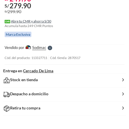
279.90
S/
o
299.90
S/
f
n
I
Abre tu CMR y ahorra S/30
r
Acumula hasta
249
CMR Puntos
e
Marca Exclusiva
l
l
e
Vendido por
Sodimac
S
Cód. del producto: 113327711
Cód. tienda: 2870517
Entrega en
Cercado De Lima
Stock en tienda
Despacho a domicilio
Retira tu compra