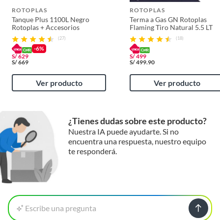
ROTOPLAS
ROTOPLAS
Tanque Plus 1100L Negro
Terma a Gas GN Rotoplas
Rotoplas + Accesorios
Flaming Tiro Natural 5.5 LT
(27)
(18)
-6%
S/
629
S/
499
S/
669
S/
499.90
Ver producto
Ver producto
¿Tienes dudas sobre este producto?
Nuestra IA puede ayudarte. Si no
encuentra una respuesta, nuestro equipo
te responderá.
Escribe una pregunta