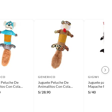
ICO
GENERICO
GIGWI
 Peluche De
Juguete Peluche De
Juguete para p
tos Con Cola
Animalitos Con Cola
Mapache Plush
- Celeste
Peluda - Marron
GiGwi
0
S/
28.90
S/
40