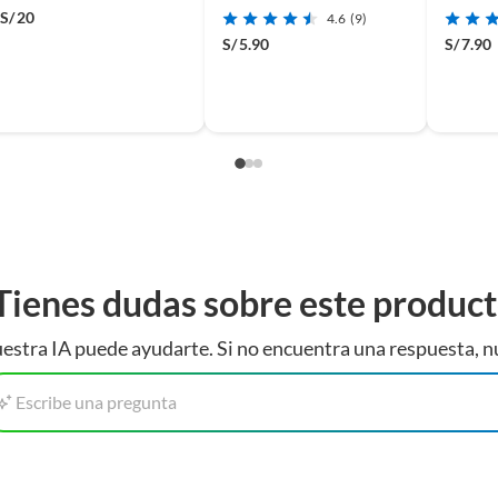
S/
20
4.6
(9)
S/
5.90
S/
7.90
Tienes dudas sobre este produc
estra IA puede ayudarte. Si no encuentra una respuesta, n
Escribe una pregunta