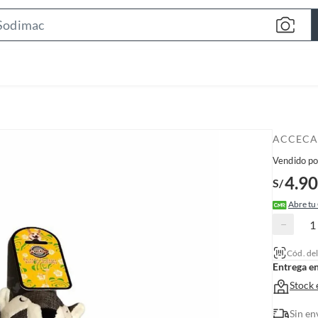
S
e
a
r
c
h
B
ACCEC
a
Vendido po
r
4.90
S/
Abre tu
−
Cód. de
Entrega e
Stock 
Sin en