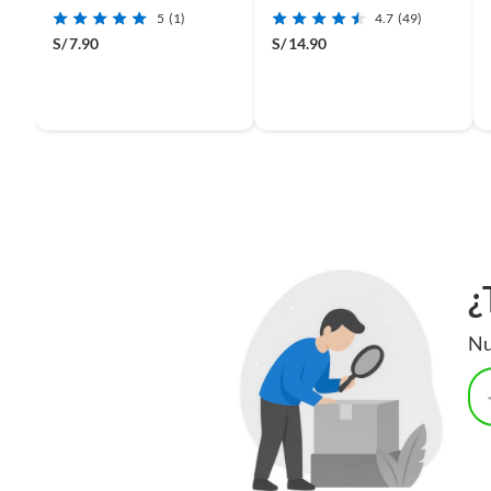
5
(1)
4.7
(49)
S/
7.90
S/
14.90
¿
Nu