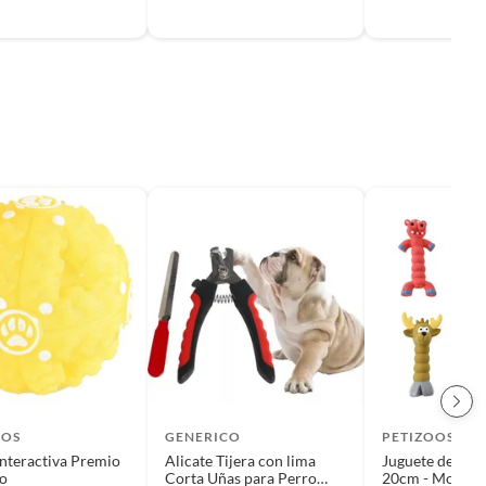
OOS
GENERICO
PETIZOOS
Interactiva Premio
Alicate Tijera con lima
Juguete de Per
lo
Corta Uñas para Perro
20cm - Modelo 