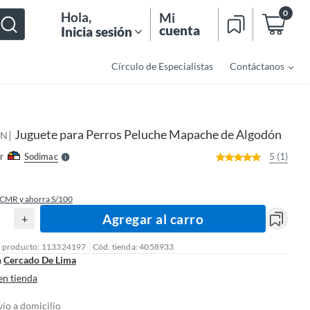
0
Hola
,
Mi
cuenta
Inicia sesión
Círculo de Especialistas
Contáctanos
o
f
n
I
r
e
Juguete para Perros Peluche Mapache de Algodón
|
l
AN
l
e
5 (1)
r
Sodimac
S
 CMR y ahorra S/100
Agregar al carro
+
l producto: 113324197
Cód. tienda: 4058933
n
Cercado De Lima
en tienda
vío a domicilio