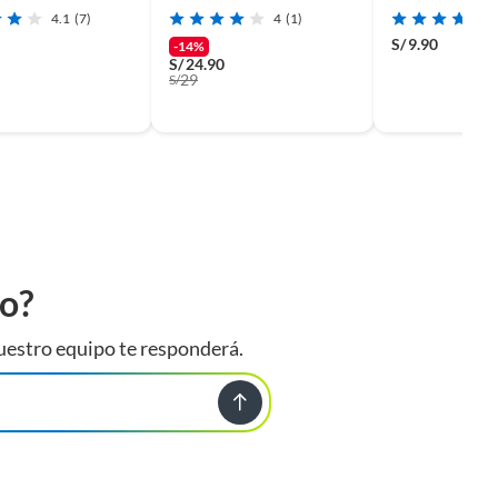
Mascota
4.1
(7)
4
(1)
S/
9.90
-14%
S/
24.90
29
S/
to?
uestro equipo te responderá.