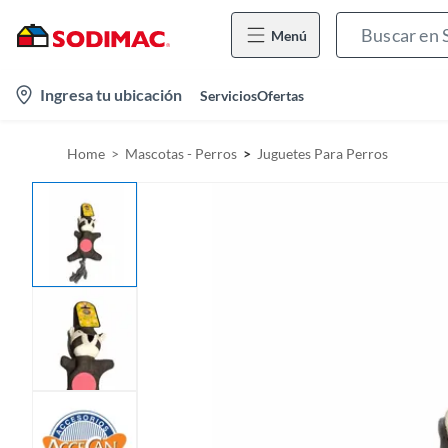
Menú
l
Ingresa tu ubicación
Servicios
Ofertas
o
c
Home
Mascotas - Perros
Juguetes Para Perros
a
t
i
o
n
-
i
c
o
n