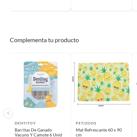
Lleva a tu mascota al
veterinario
Cuando tu mascota se enferme, es indispensable que la
lleves al veterinario para que le recete las medicinas y
Complementa tu producto
los cuidados que necesita. Por otro lado, si no le sucede
nada en particular, lleva a tu mascota a consulta para
que la revisen y le hagan exámenes rutinarios. De esta
manera estarás seguro de su buen estado de salud.
Asimismo, es importante que las mascotas sean
desparasitadas mínimo cada seis meses y al año aplicar
un refuerzo en sus vacunas.
DENTITOY
PETIZOOS
Barritas De Ganado
Mat Refrescante 60 x 90
Vacuno Y Camote 6 Unid
cm