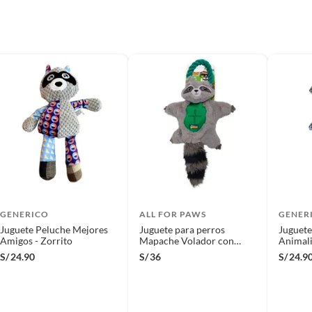
espacio de tiempo cada día para trotar junto a él o
alguna actividad que se adapte a ambos como jugar
usando su juguete favorito y llevándolo al parque para
que interactúe con otras mascotas. Esto lo animará y
cuidará su salud evitando que sufra de sobrepeso. Las
mascotas necesitan el ejercicio tanto como los seres
humanos.
GENERICO
ALL FOR PAWS
GENER
Juguete Peluche Mejores
Juguete para perros
Juguete
Amigos - Zorrito
Mapache Volador con
Animali
cuerda
Peluda 
S/
24.90
S/
36
S/
24.9