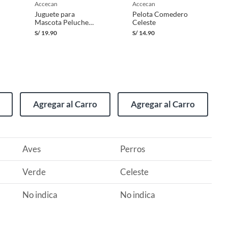
accecan
accecan
Juguete para
Pelota Comedero
Mascota Peluche
Celeste
Buho
S/
19.90
S/
14.90
Agregar al Carro
Agregar al Carro
Aves
Perros
Verde
Celeste
No indica
No indica