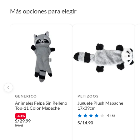
dientes y las orejas, y que las revisen constantemente
etc.).
para verificar que estén libres de pulgas, garrapatas u
Más opciones para elegir
otros parásitos que pueden estar ocultos. La constancia
del baño depende de la mascota. Por ejemplo, los perros
pueden ser bañados cada 15 días mientras que un gato
cada mes. Es importante que elijas un buen jabón para
tu mascota y observa si le genera alguna reacción
adversa.
GENERICO
PETIZOOS
Animales Felpa Sin Relleno
Juguete Plush Mapache
Top-11 Color Mapache
17x39cm
4
(6)
-40%
S/
29.99
S/
14.90
50
S/