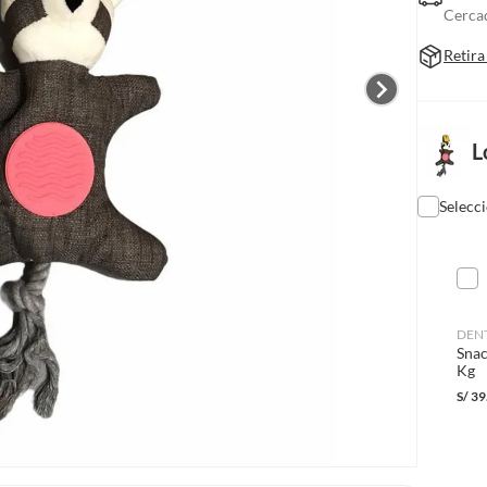
Cerca
Retira
L
Selecc
DEN
Snac
Kg
S/
39