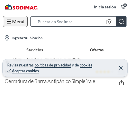
0
Inicia sesión
Menú
S
e
l
a
Ingresa tu ubicación
o
r
Servicios
Ofertas
c
c
a
h
Home
Ferretería - Cerraduras y quincallería
t
Revisa nuestras
políticas de privacidad
y
de
cookies
B
Quincallería para Muebles y Closet
C
Aceptar cookies
4 (1)
e
YALE
i
a
r
o
r
r
Cerradura de Barra Antipánico Simple Yale
a
n
r
-
i
c
o
n