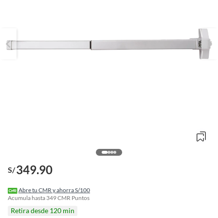
o
349.90
f
S/
n
I
r
Abre tu CMR y ahorra S/100
e
Acumula hasta
349
CMR Puntos
l
Retira desde 120 min
l