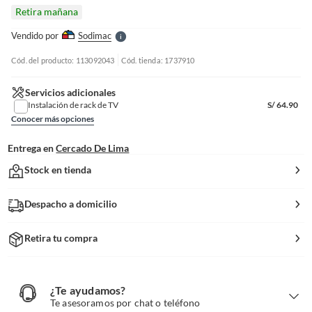
l
Retira mañana
l
e
Vendido por
Sodimac
S
Cód. del producto: 113092043
Cód. tienda: 1737910
Servicios adicionales
Instalación de rack de TV
S/
64.90
Conocer más opciones
Entrega en
Cercado De Lima
Stock en tienda
Despacho a domicilio
Retira tu compra
¿Te ayudamos?
¿
T
Te asesoramos por chat o teléfono
e