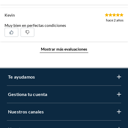
Kevin
hace 2 años
Muy bien en perfectas condiciones
Mostrar más evaluaciones
Te ayudamos
Gestiona tu cuenta
LIbro de reclamaciones
Centro de ayuda
Nuestros canales
Mi cuenta
Servicio al cliente
Regístrate ahora