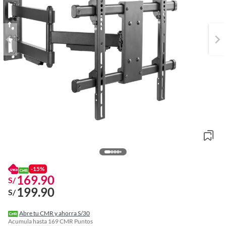
-15%
169.90
S/
o
199.90
f
S/
n
I
r
Abre tu CMR y ahorra S/30
e
Acumula hasta
169
CMR Puntos