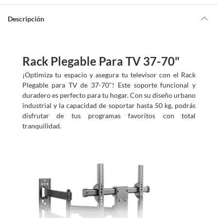
a
y
u
d
Descripción
a
m
o
s
?
Rack Plegable Para TV 37-70"
¡Optimiza tu espacio y asegura tu televisor con el Rack
Plegable para TV de 37-70"! Este soporte funcional y
duradero es perfecto para tu hogar. Con su diseño urbano
industrial y la capacidad de soportar hasta 50 kg, podrás
disfrutar de tus programas favoritos con total
tranquilidad.