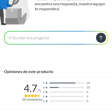
encuentra una respuesta, nuestro equipo
te responderá.
Escribe una pregunta
Opiniones de este producto
29
5
4.7
10
4
/5
0
3
0
2
39
comentarios
0
1