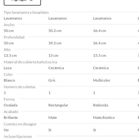
Tipo lavamanos y lavaplatos
Lavamanos
Lavamanos
Lavamanos
Ancho
50 cm
50.2 cm
36.4 cm
Profundidad
50 cm
39.2 cm
36.4 cm
Alto
13.5 cm
15 cm
15.5 cm
Material de cubierta baño/cocina
Loza
Cerámica
Cerámica
Color
Blanco
Gris
Multicolor
Número de cubetas
1
1
1
Forma
Ovalada
Rectangular
Redonda
Acabado
Brillante
Mate
Mate,Rústico
Cuenta con desagüe
No
Sí
Sí
Incluye fijaciones