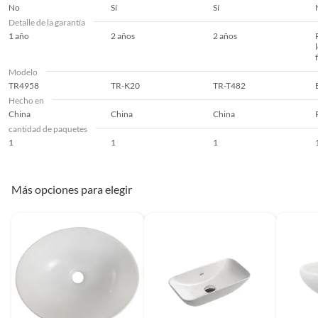
No
Sí
Sí
Detalle de la garantía
1 año
2 años
2 años
Modelo
TR4958
TR-K20
TR-T482
Hecho en
China
China
China
cantidad de paquetes
1
1
1
Más opciones para elegir