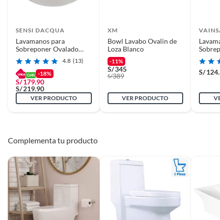
SENSI DACQUA
XM
VAINS
Lavamanos para
Bowl Lavabo Ovalin de
Lavama
Sobreponer Ovalado
Loza Blanco
Sobrep
Blanco
Redon
4.8
(13)
-11%
S/
345
S/
124
-18%
389
S/
S/
179.90
S/
219.90
VER PRODUCTO
VER PRODUCTO
V
Complementa tu producto