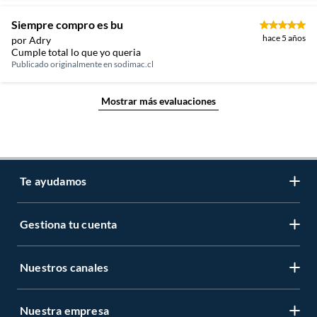
Siempre compro es bu
hace 5 años
por Adry
Cumple total lo que yo queria
Publicado originalmente en
sodimac.cl
Mostrar más evaluaciones
Te ayudamos
Gestiona tu cuenta
LIbro de reclamaciones
Centro de ayuda
Nuestros canales
Mi cuenta
Servicio al cliente
Regístrate ahora
Nuestra empresa
Tiendas Sodimac y Maestro
Legales