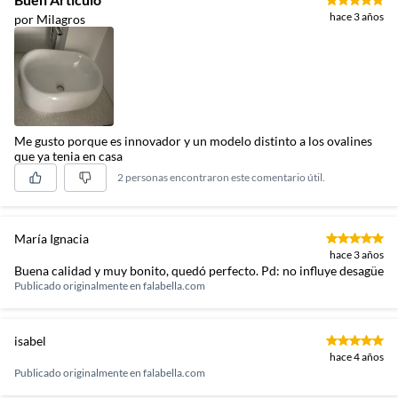
hace 3 años
por Milagros
Me gusto porque es innovador y un modelo distinto a los ovalines
que ya tenia en casa
2 personas encontraron este comentario útil.
María Ignacia
hace 3 años
Buena calidad y muy bonito, quedó perfecto. Pd: no influye desagüe
Publicado originalmente en
falabella.com
isabel
hace 4 años
Publicado originalmente en
falabella.com