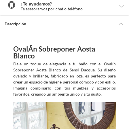
¿Te ayudamos?
¿
T
Te asesoramos por chat o teléfono
e
a
y
u
d
Descripción
a
m
o
s
?
OvalÃ­n Sobreponer Aosta
Blanco
Dale un toque de elegancia a tu baño con el Ovalín
Sobreponer Aosta Blanco de Sensi Dacqua. Su diseño
ovalado y brillante, fabricado en loza, es perfecto para
crear un espacio de higiene personal cómodo y con estilo.
Imagina combinarlo con tus muebles y accesorios
favoritos, creando un ambiente único y a tu gusto.