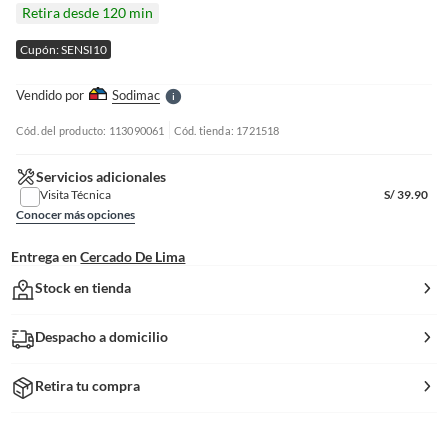
I
Retira desde 120 min
r
e
Cupón: SENSI10
l
l
e
Vendido por
Sodimac
S
Cód. del producto: 113090061
Cód. tienda: 1721518
Servicios adicionales
Visita Técnica
S/
39.90
Conocer más opciones
Entrega en
Cercado De Lima
Stock en tienda
Despacho a domicilio
Retira tu compra