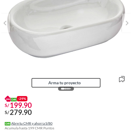
Arma tu proyecto
-29%
199.90
S/
279.90
S/
o
f
Abre tu CMR y ahorra S/80
n
Acumula hasta
199
CMR Puntos