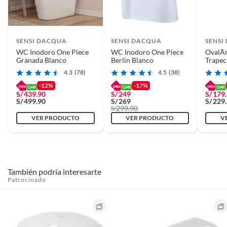
SENSI DACQUA
SENSI DACQUA
SENSI
WC Inodoro One Piece
WC Inodoro One Piece
OvalÃ­
Granada Blanco
Berlin Blanco
Trapec
4.3
(78)
4.5
(38)
-12%
-17%
S/
439.90
S/
249
S/
179
S/
499.90
S/
269
S/
229
299.90
S/
VER PRODUCTO
VER PRODUCTO
V
También podría interesarte
Patrocinado