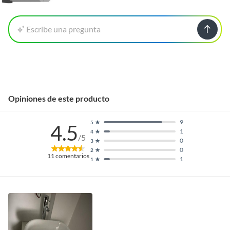
Escribe una pregunta
Opiniones de este producto
9
5
4.5
1
4
/5
0
3
0
2
11
comentarios
1
1