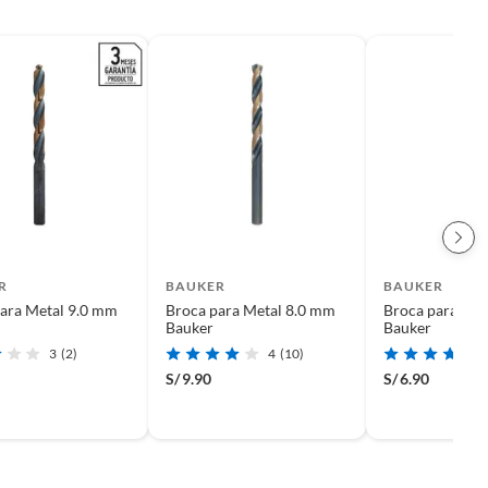
R
BAUKER
BAUKER
ara Metal 9.0 mm
Broca para Metal 8.0 mm
Broca para Met
Bauker
Bauker
3
(2)
4
(10)
S/
9.90
S/
6.90