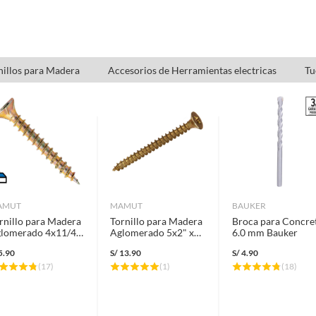
nillos para Madera
Accesorios de Herramientas electricas
Tu
AMUT
MAMUT
BAUKER
rnillo para Madera
Tornillo para Madera
Broca para Concre
lomerado 4x11/4"
Aglomerado 5x2" x
6.0 mm Bauker
144 unid
144 unid
5.90
S/
13.90
S/
4.90
(
17
)
(
1
)
(
18
)