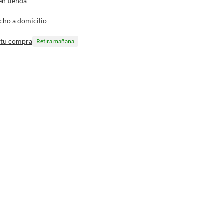
en tienda
cho a domicilio
 tu compra
Retira mañana