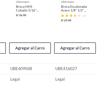
ubermann
ubermann
Broca HHS
Broca Escalonada
Cobalto 5/16''
Acero 1/8" 1/2"
Ubermann.
Ubermann
S/
26.90
(6)
S/
29.90
Agregar al Carro
Agregar al Carro
UBE409048
UBE416027
Legal
Legal