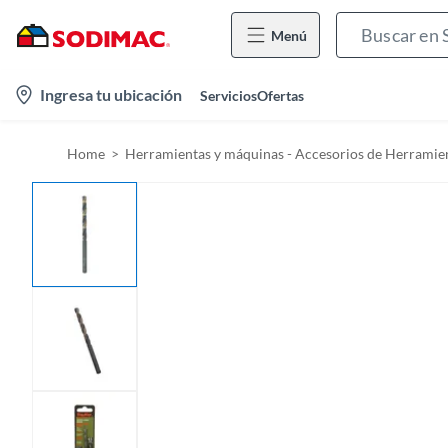
Menú
l
Ingresa tu ubicación
Servicios
Ofertas
o
c
Home
Herramientas y máquinas - Accesorios de Herramien
a
t
i
o
n
-
i
c
o
n