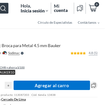
0
Hola
,
Mi
cuenta
Inicia sesión
Círculo de Especialistas
Contáctanos
o
f
n
I
r
e
Broca para Metal 4.5 mm Bauker
|
l
l
e
4.8 (5)
r
Sodimac
S
 CMR y ahorra S/100
BAUKER10
Agregar al carro
+
l producto: 113087203
Cód. tienda: 13838
n
Cercado De Lima