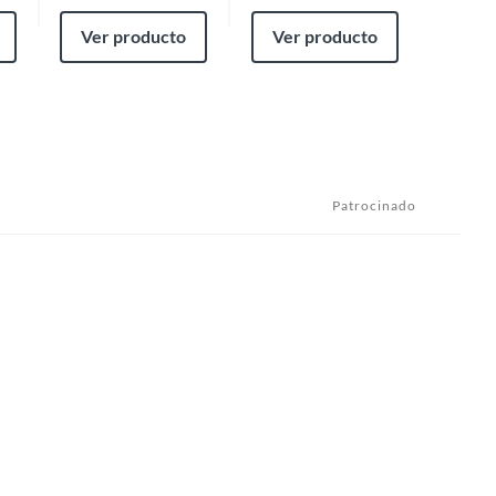
Ver producto
Ver producto
Ver
Patrocinado