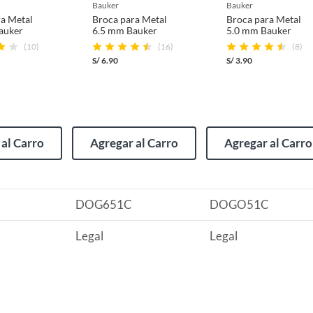
bauker
bauker
ra Metal
Broca para Metal
Broca para Metal
auker
6.5 mm Bauker
5.0 mm Bauker
(10)
(16)
(8)
S/
6.90
S/
3.90
(incluye asientos de inodoro con empaque abierto).
al Carro
Agregar al Carro
Agregar al Carro
s de devolución y cambio:
so y otros productos para asfalto.
C
DOG651C
DOGO51C
rodomésticos, tecnología, línea blanca, colchones, muebles,
Legal
Legal
, sin uso y deberá contar con todos sus accesorios,
diciones (sin rayas, piquetes, abolladuras, manchas,