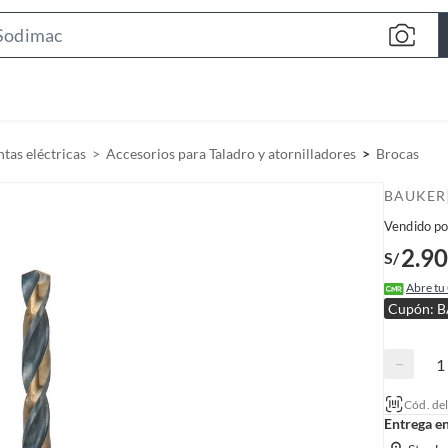
S
e
a
r
c
tas eléctricas
Accesorios para Taladro y atornilladores
Brocas
h
B
BAUKER
a
Vendido po
r
2.90
S/
Abre tu
Cupón: 
−
Cód. de
Entrega e