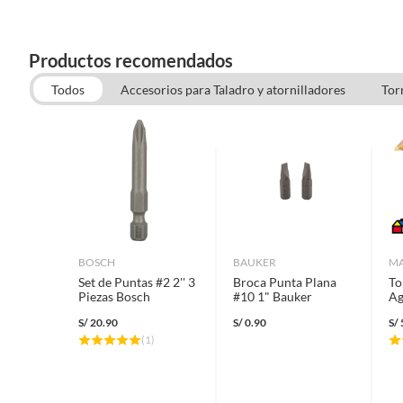
Productos recomendados
Todos
Accesorios para Taladro y atornilladores
Tor
BOSCH
BAUKER
M
Set de Puntas #2 2'' 3
Broca Punta Plana
To
Piezas Bosch
#10 1" Bauker
Ag
x 
S/
20.90
S/
0.90
S/
(
1
)