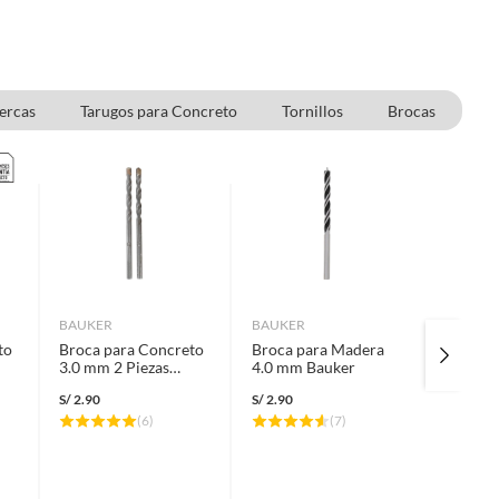
ercas
Tarugos para Concreto
Tornillos
Brocas
BAUKER
BAUKER
FIXSER
to
Broca para Concreto
Broca para Madera
Tuerca 
3.0 mm 2 Piezas
4.0 mm Bauker
3/16" Z
Bauker
unid.
S/
2.90
S/
2.90
S/
0.73
(
6
)
(
7
)