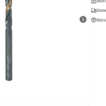
Stock 
Despa
Retira