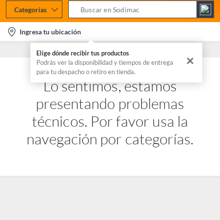
Categorías
S
e
l
Ingresa tu ubicación
a
o
r
Elige dónde recibir tus productos
c
✕
c
Podrás ver la disponibilidad y tiempos de entrega
a
para tu despacho o retiro en tienda.
h
t
Lo sentimos, estamos
B
i
a
presentando problemas
o
r
n
técnicos. Por favor usa la
-
navegación por categorías.
i
c
o
n