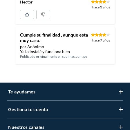
Hector
hace 3 años
Cumple su finalidad , aunque esta
muy caro.
hace 7 años
por Anónimo
Ya lo instalé y funciona bien
Publicado originalmente en
sodimac.com.pe
Te ayudamos
Gestiona tu cuenta
LIbro de reclamaciones
Centro de ayuda
Nuestros canales
Mi cuenta