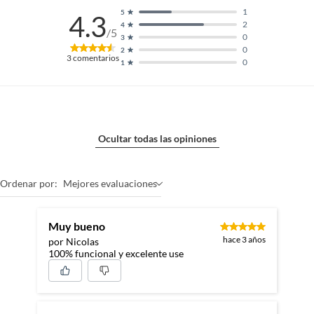
1
5
4.3
2
4
/5
0
3
0
2
3
comentarios
0
1
Ocultar todas las opiniones
Ordenar por:
Mejores evaluaciones
Muy bueno
hace 3 años
por Nicolas
100% funcional y excelente use