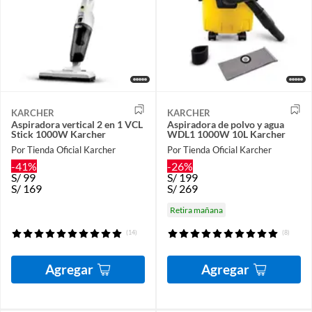
KARCHER
KARCHER
Aspiradora vertical 2 en 1 VCL
Aspiradora de polvo y agua
Stick 1000W Karcher
WDL1 1000W 10L Karcher
Por Tienda Oficial Karcher
Por Tienda Oficial Karcher
-41%
-26%
S/
99
S/
199
S/
169
S/
269
Retira mañana
(14)
(8)
Agregar
Agregar