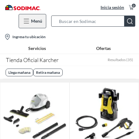
0
Inicia sesión
Menú
Search
Bar
location-
Ingresa tu ubicación
icon
Servicios
Ofertas
Tienda Oficial Karcher
Resultados
(
35
)
Llega mañana
Retira mañana