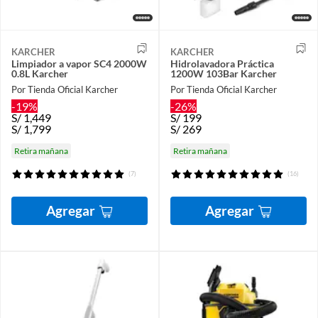
KARCHER
KARCHER
Limpiador a vapor SC4 2000W
Hidrolavadora Práctica
0.8L Karcher
1200W 103Bar Karcher
Por Tienda Oficial Karcher
Por Tienda Oficial Karcher
-19%
-26%
S/
1,449
S/
199
S/
1,799
S/
269
Retira mañana
Retira mañana
(7)
(16)
Agregar
Agregar