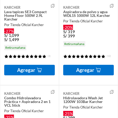
KARCHER
KARCHER
Lava tapices SE3 Compact
Aspiradora de polvo y agua
Home Floor 500W 2.9L
WDL1S 1000W 12L Karcher
Karcher
Por Tienda Oficial Karcher
Por Tienda Oficial Karcher
-20%
-27%
S/
319
S/
1,099
S/
399
S/
1,499
Retira mañana
Retira mañana
(3)
(12)
Agregar
Agregar
KARCHER
KARCHER
Combo Hidrolavadora
Hidrolavadora Wash Jet
Práctica + Aspiradora 2 en 1
1200W 103Bar Karcher
VCL Stick
Por Tienda Oficial Karcher
Por Tienda Oficial Karcher
-25%
-35%
S/
299