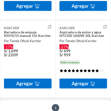
Agregar
Agregar
KARCHER
KARCHER
Barredora de empuje
Aspiradora de polvo y agua
KM70/15 manual 15L Karcher
NT2100 1600W 20L Karcher
Por Tienda Oficial Karcher
Por Tienda Oficial Karcher
-17%
-27%
S/
1,699
S/
699
S/
2,039
S/
959
Retira mañana
(2)
Agregar
Agregar
1