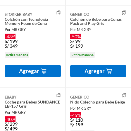
STOKKER BABY
GENERICO
Colchón con Tecnología
Colchón de Bebe para Cunas
Memory Foam de Cuna
Pack and Play Gris
Por MR GRY
Por MR GRY
-43%
-50%
S/
199
S/
99
S/
349
S/
199
Retira mañana
Retira mañana
Agregar
Agregar
EBABY
GENERICO
Coche para Bebes SUNDANCE
Nido Colecho para Bebe Beige
EB-157 Gris
Por MR GRY
Por MR GRY
-45%
-40%
S/
110
S/
299
S/
199
S/
499