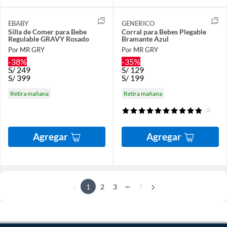
EBABY
GENERICO
Silla de Comer para Bebe
Corral para Bebes Plegable
Regulable GRAVY Rosado
Bramante Azul
Por MR GRY
Por MR GRY
-38%
-35%
S/
249
S/
129
S/
399
S/
199
Retira mañana
Retira mañana
(2)
Agregar
Agregar
...
1
2
3
7