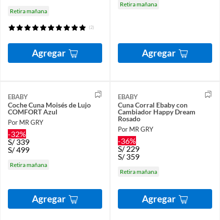
Retira mañana
Retira mañana
(2)
Agregar
Agregar
EBABY
EBABY
Coche Cuna Moisés de Lujo
Cuna Corral Ebaby con
COMFORT Azul
Cambiador Happy Dream
Rosado
Por MR GRY
Por MR GRY
-32%
-36%
S/
339
S/
229
S/
499
S/
359
Retira mañana
Retira mañana
Agregar
Agregar