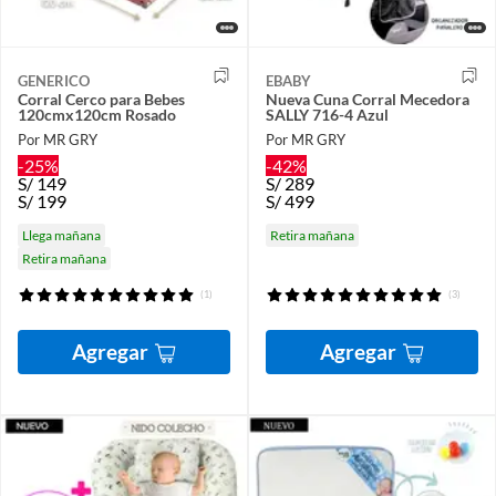
GENERICO
EBABY
Corral Cerco para Bebes
Nueva Cuna Corral Mecedora
120cmx120cm Rosado
SALLY 716-4 Azul
Por MR GRY
Por MR GRY
-25%
-42%
S/
149
S/
289
S/
199
S/
499
Llega mañana
Retira mañana
Retira mañana
(1)
(3)
Agregar
Agregar