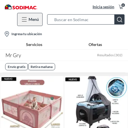
0
Inicia sesión
Menú
Search
Bar
location-
Ingresa tu ubicación
icon
Servicios
Ofertas
Mr Gry
Resultados
(
302
)
Envío gratis
Retira mañana