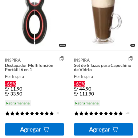
INSPIRA
INSPIRA
Destapador Multifunción
Set de 6 Tazas para Capuchino
Portátil 6 en 1
de Vidrio
Por Inspira
Por Inspira
-65%
-60%
S/
11.90
S/
44.90
S/
33.90
S/
111.90
Retira mañana
Retira mañana
(1)
(98)
Agregar
Agregar