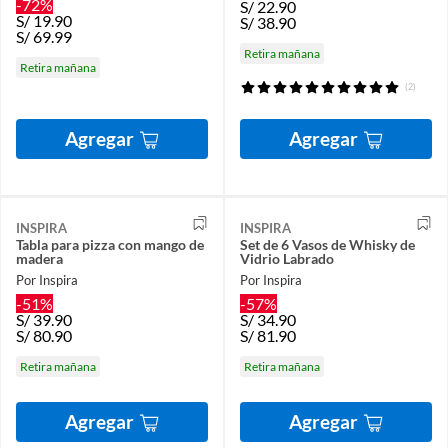
-72%
S/
22.90
S/
19.90
S/
38.90
S/
69.99
Retira mañana
Retira mañana
(2)
Agregar
Agregar
INSPIRA
INSPIRA
Tabla para pizza con mango de
Set de 6 Vasos de Whisky de
madera
Vidrio Labrado
Por Inspira
Por Inspira
-51%
-57%
S/
39.90
S/
34.90
S/
80.90
S/
81.90
Retira mañana
Retira mañana
Agregar
Agregar