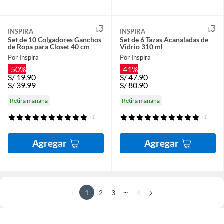
INSPIRA
INSPIRA
Set de 10 Colgadores Ganchos
Set de 6 Tazas Acanaladas de
de Ropa para Closet 40 cm
Vidrio 310 ml
Por Inspira
Por Inspira
-50%
-41%
S/
19.90
S/
47.90
S/
39.99
S/
80.90
Retira mañana
Retira mañana
(1)
(1)
Agregar
Agregar
...
1
2
3
8