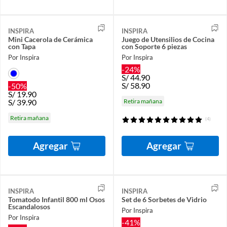
INSPIRA
INSPIRA
Mini Cacerola de Cerámica
Juego de Utensilios de Cocina
con Tapa
con Soporte 6 piezas
Por Inspira
Por Inspira
-24%
S/
44.90
S/
58.90
-50%
S/
19.90
S/
39.90
Retira mañana
Retira mañana
(4)
Agregar
Agregar
INSPIRA
INSPIRA
Tomatodo Infantil 800 ml Osos
Set de 6 Sorbetes de Vidrio
Escandalosos
Por Inspira
Por Inspira
-41%