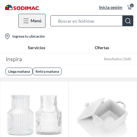
0
Inicia sesión
Menú
Search
Bar
location-
Ingresa tu ubicación
icon
Servicios
Ofertas
Inspira
Resultados
(
368
)
Llega mañana
Retira mañana