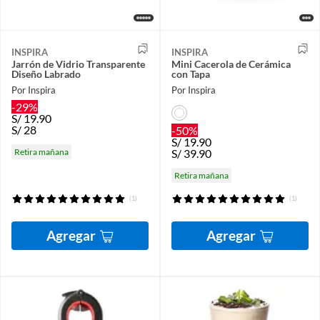
INSPIRA
INSPIRA
Jarrón de Vidrio Transparente
Mini Cacerola de Cerámica
Diseño Labrado
con Tapa
Por Inspira
Por Inspira
-29%
S/
19.90
S/
28
-50%
S/
19.90
Retira mañana
S/
39.90
Retira mañana
(1)
(1)
Agregar
Agregar