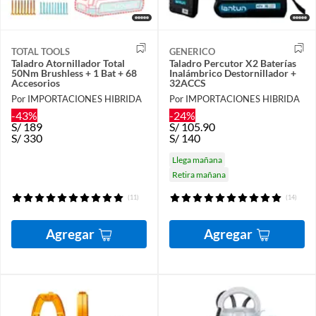
TOTAL TOOLS
GENERICO
Taladro Atornillador Total
Taladro Percutor X2 Baterías
50Nm Brushless + 1 Bat + 68
Inalámbrico Destornillador +
Accesorios
32ACCS
Por IMPORTACIONES HIBRIDA
Por IMPORTACIONES HIBRIDA
-43%
-24%
S/
189
S/
105.90
S/
330
S/
140
Llega mañana
Retira mañana
(11)
(14)
Agregar
Agregar