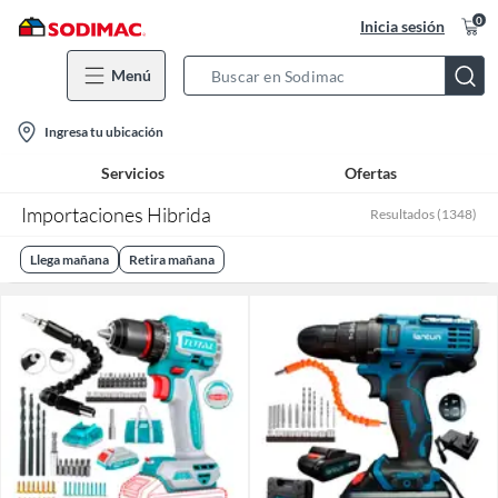
0
Inicia sesión
Menú
Search
Bar
location-
Ingresa tu ubicación
icon
Servicios
Ofertas
Importaciones Hibrida
Resultados
(
1348
)
Llega mañana
Retira mañana