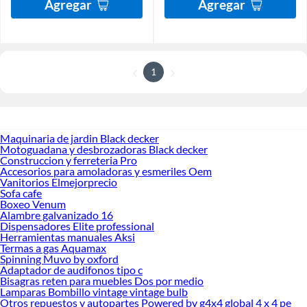
Agregar
Agregar
1
Maquinaria de jardin Black decker
Motoguadana y desbrozadoras Black decker
Construccion y ferreteria Pro
Accesorios para amoladoras y esmeriles Oem
Vanitorios Elmejorprecio
Sofa cafe
Boxeo Venum
Alambre galvanizado 16
Dispensadores Elite professional
Herramientas manuales Aksi
Termas a gas Aquamax
Spinning Muvo by oxford
Adaptador de audifonos tipo c
Bisagras reten para muebles Dos por medio
Lamparas Bombillo vintage vintage bulb
Otros repuestos y autopartes Powered by g4x4 global 4 x 4 pe