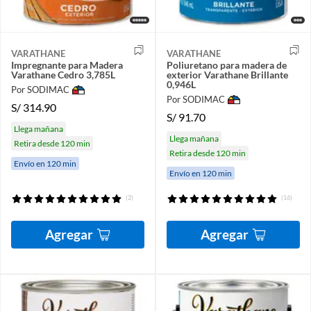
VARATHANE
VARATHANE
Impregnante para Madera
Poliuretano para madera de
Varathane Cedro 3,785L
exterior Varathane Brillante
0,946L
Por SODIMAC
Por SODIMAC
S/
314.90
S/
91.70
Llega mañana
Llega mañana
Retira desde 120 min
Retira desde 120 min
Envío en 120 min
Envío en 120 min
(2)
(16)
Agregar
Agregar