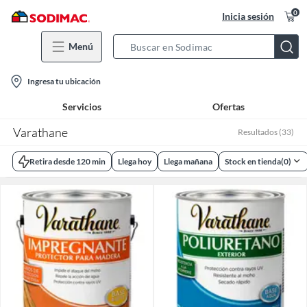
0
Inicia sesión
Menú
Search
Bar
location-
Ingresa tu ubicación
icon
Servicios
Ofertas
Varathane
Resultados
(
33
)
Retira desde 120 min
Llega hoy
Llega mañana
Stock en tienda
(
0
)