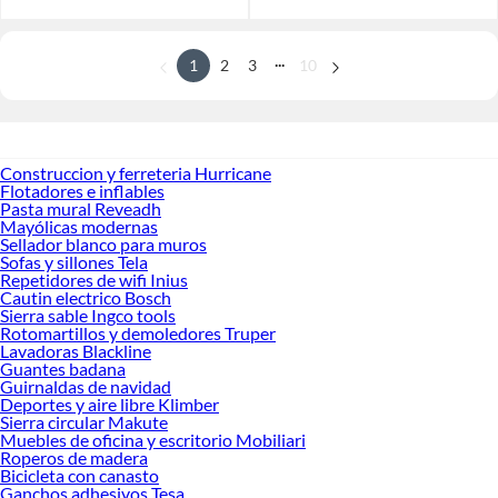
...
1
2
3
10
Construccion y ferreteria Hurricane
Flotadores e inflables
Pasta mural Reveadh
Mayólicas modernas
Sellador blanco para muros
Sofas y sillones Tela
Repetidores de wifi Inius
Cautin electrico Bosch
Sierra sable Ingco tools
Rotomartillos y demoledores Truper
Lavadoras Blackline
Guantes badana
Guirnaldas de navidad
Deportes y aire libre Klimber
Sierra circular Makute
Muebles de oficina y escritorio Mobiliari
Roperos de madera
Bicicleta con canasto
Ganchos adhesivos Tesa