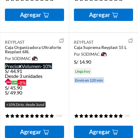
Agregar
Agregar
REYPLAST
REYPLAST
Caja Organizadora Ultraforte
Caja Suprema Reyplast 15 L
Reyplast 68L
Por SODIMAC
Por SODIMAC
S/
14.90
Precio
Volumen
-10%
S/
44.91
Llega hoy
Desde 3 unidades
Envío en 120 min
-8%
S/
45.90
S/
49.90
+10% Dcto. desde 3und
(166)
(60)
Agregar
Agregar