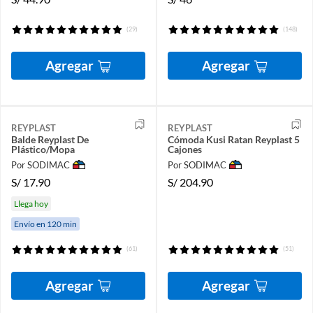
(29)
(148)
Agregar
Agregar
REYPLAST
REYPLAST
Balde Reyplast De
Cómoda Kusi Ratan Reyplast 5
Plástico/Mopa
Cajones
Por SODIMAC
Por SODIMAC
S/
17.90
S/
204.90
Llega hoy
Envío en 120 min
(61)
(51)
Agregar
Agregar