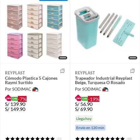
REYPLAST
REYPLAST
Cómodo Plastica 5 Cajones
Trapeador Industrial Reyplast
Raymi Surtido
Beige, Turquesa O Rosado
Por SODIMAC
Por SODIMAC
-7%
-19%
S/
139.90
S/
56.90
S/
149.90
S/
69.90
Llega hoy
Envío en 120 min
(31)
(68)