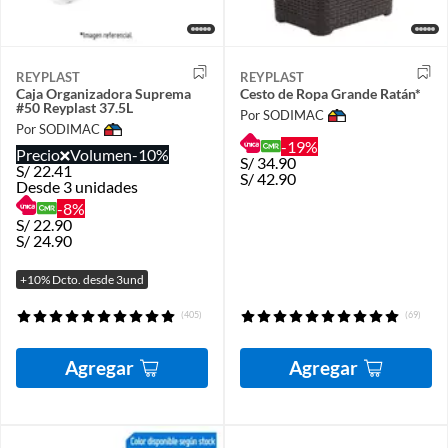
REYPLAST
REYPLAST
Caja Organizadora Suprema
Cesto de Ropa Grande Ratán*
#50 Reyplast 37.5L
Por SODIMAC
Por SODIMAC
-19%
Precio
Volumen
-10%
S/
34.90
S/
22.41
S/
42.90
Desde 3 unidades
-8%
S/
22.90
S/
24.90
+10% Dcto. desde 3und
(405)
(69)
Agregar
Agregar