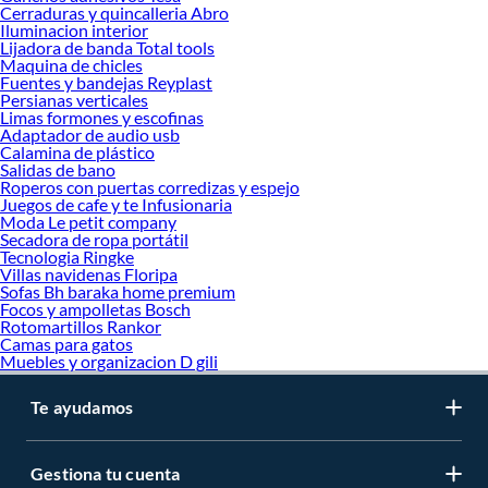
Cerraduras y quincalleria Abro
Iluminacion interior
Lijadora de banda Total tools
Maquina de chicles
Fuentes y bandejas Reyplast
Persianas verticales
Limas formones y escofinas
Adaptador de audio usb
Calamina de plástico
Salidas de bano
Roperos con puertas corredizas y espejo
Juegos de cafe y te Infusionaria
Moda Le petit company
Secadora de ropa portátil
Tecnologia Ringke
Villas navidenas Floripa
Sofas Bh baraka home premium
Focos y ampolletas Bosch
Rotomartillos Rankor
Camas para gatos
Muebles y organizacion D gili
Te ayudamos
Gestiona tu cuenta