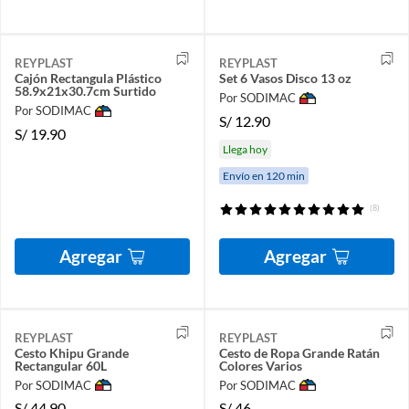
REYPLAST
REYPLAST
Cajón Rectangula Plástico
Set 6 Vasos Disco 13 oz
58.9x21x30.7cm Surtido
Por SODIMAC
Por SODIMAC
S/
12.90
S/
19.90
Llega hoy
Envío en 120 min
(8)
Agregar
Agregar
REYPLAST
REYPLAST
Cesto Khipu Grande
Cesto de Ropa Grande Ratán
Rectangular 60L
Colores Varios
Por SODIMAC
Por SODIMAC
S/
44.90
S/
46