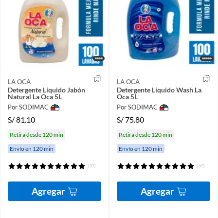
LA OCA
LA OCA
Detergente Líquido Jabón
Detergente Líquido Wash La
Natural La Oca 5L
Oca 5L
Por SODIMAC
Por SODIMAC
S/
81.10
S/
75.80
Retira desde 120 min
Retira desde 120 min
Envío en 120 min
Envío en 120 min
(37)
(63)
Agregar
Agregar