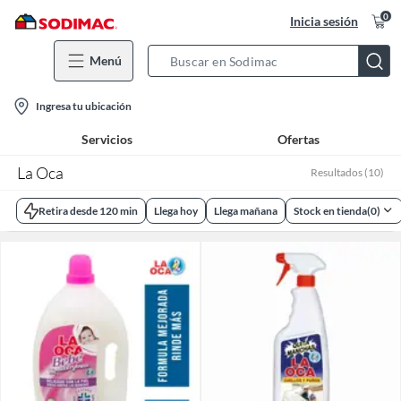
0
Inicia sesión
Menú
Search
Bar
location-
Ingresa tu ubicación
icon
Servicios
Ofertas
La Oca
Resultados
(
10
)
Retira desde 120 min
Llega hoy
Llega mañana
Stock en tienda
(
0
)