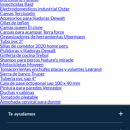
Insecticidas Raid
Electrodomesticos industrial Oster
Camas Terciopelo
Accesorios para lijadoras Dewalt
Ollas de teflon
Camas queen El cisne
Carpas para acampar Terra force
Organizadores de herramientas Ubermann
Tubo pvc 3"
Sillas de comedor 2020 home peru
Pulidoras y lijadoras Dewalt
Griferia de cocina Trebol
Shampo para perros Nature's miracle
Motocicletas Moveen
Tomacorrientes enchufes placas y volantes Legrand
Sierra de banco Truper
Tuberia pvc sap 4"
Caja de pase octogonal sap 100 x 40 mm
Pintura para paredes Vencedor
Duchas y cabinas
Tomatodo plegable
Almohada cervical para dormir
Te ayudamos