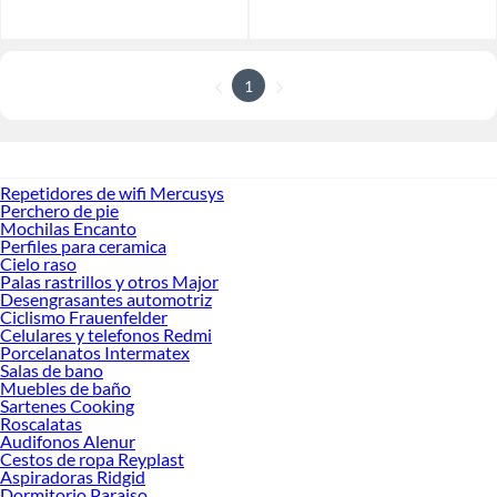
1
Repetidores de wifi Mercusys
Perchero de pie
Mochilas Encanto
Perfiles para ceramica
Cielo raso
Palas rastrillos y otros Major
Desengrasantes automotriz
Ciclismo Frauenfelder
Celulares y telefonos Redmi
Porcelanatos Intermatex
Salas de bano
Muebles de baño
Sartenes Cooking
Roscalatas
Audifonos Alenur
Cestos de ropa Reyplast
Aspiradoras Ridgid
Dormitorio Paraiso