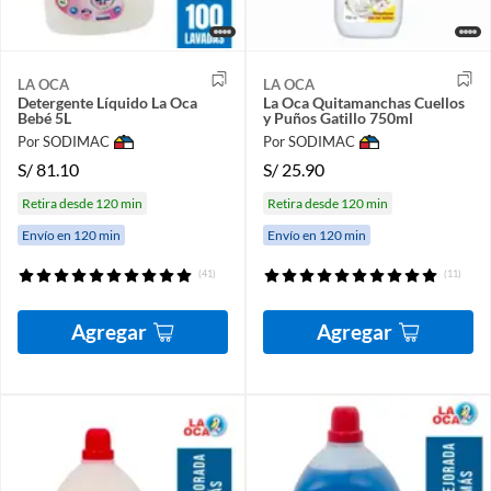
LA OCA
LA OCA
Detergente Líquido La Oca
La Oca Quitamanchas Cuellos
Bebé 5L
y Puños Gatillo 750ml
Por SODIMAC
Por SODIMAC
S/
81.10
S/
25.90
Retira desde 120 min
Retira desde 120 min
Envío en 120 min
Envío en 120 min
(41)
(11)
Agregar
Agregar