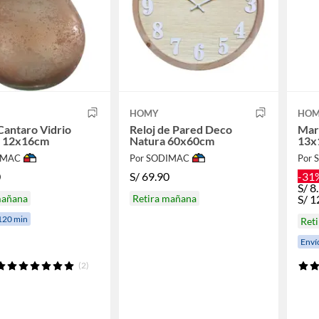
HOMY
HO
Cantaro Vidrio
Reloj de Pared Deco
Mar
 12x16cm
Natura 60x60cm
13x
IMAC
Por SODIMAC
Por
0
S/
69.90
-31
S/
8
mañana
Retira mañana
S/
1
120 min
Ret
Enví
(2)