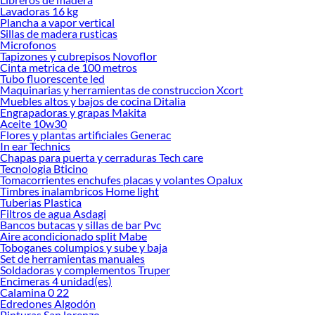
Lavadoras 16 kg
Plancha a vapor vertical
Sillas de madera rusticas
Microfonos
Tapizones y cubrepisos Novoflor
Cinta metrica de 100 metros
Tubo fluorescente led
Maquinarias y herramientas de construccion Xcort
Muebles altos y bajos de cocina Ditalia
Engrapadoras y grapas Makita
Aceite 10w30
Flores y plantas artificiales Generac
In ear Technics
Chapas para puerta y cerraduras Tech care
Tecnologia Bticino
Tomacorrientes enchufes placas y volantes Opalux
Timbres inalambricos Home light
Tuberias Plastica
Filtros de agua Asdagi
Bancos butacas y sillas de bar Pvc
Aire acondicionado split Mabe
Toboganes columpios y sube y baja
Set de herramientas manuales
Soldadoras y complementos Truper
Encimeras 4 unidad(es)
Calamina 0 22
Edredones Algodón
Pinturas San lorenzo