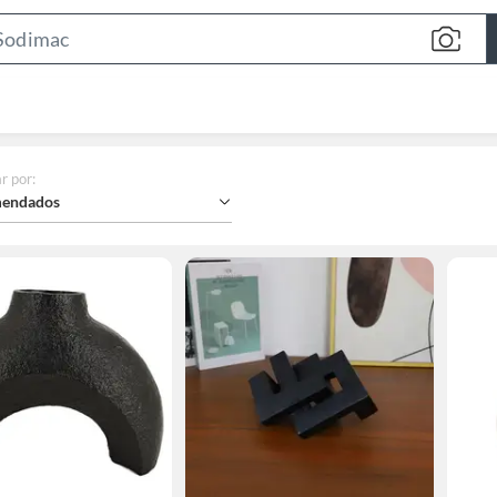
Search
Bar
r por
:
endados