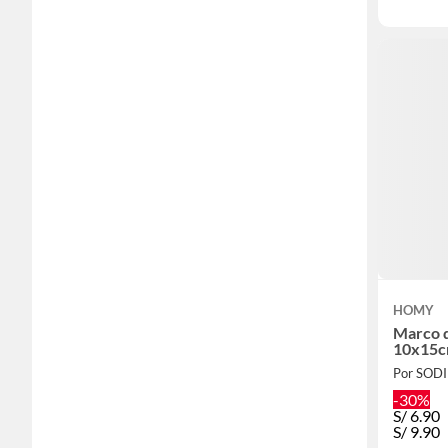
HOMY
Marco d
10x15
Por SOD
-30%
S/
6.90
S/
9.90