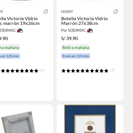
MY
HOMY
lla Victoria Vidrio
Botella Victoria Vidrio
ic marrón 19x26cm
Marrón 27x38cm
 SODIMAC
Por SODIMAC
9.90
S/
39.90
ira mañana
Retira mañana
o en 120 min
Envío en 120 min
(5)
(7)