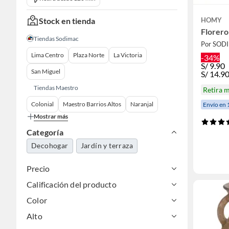
Stock en tienda
HOMY
Florer
Tiendas Sodimac
Por SOD
Lima Centro
Plaza Norte
La Victoria
-34%
S/
9.90
San Miguel
S/
14.9
Tiendas Maestro
Retira 
Colonial
Maestro Barrios Altos
Naranjal
Envío en 
Mostrar más
Categoría
Decohogar
Jardín y terraza
Precio
Calificación del producto
Color
Alto