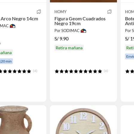
HOMY
HO
o Arco Negro 14cm
Figura Geom Cuadrados
Bote
Negro 19cm
Ant
IMAC
Por SODIMAC
Por
S/
9.90
S/
1
0
Retira mañana
Ret
mañana
Enví
120 min
(4)
(6)