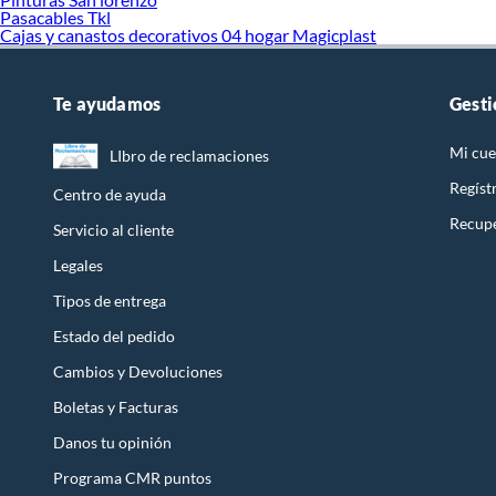
Pasacables Tkl
Cajas y canastos decorativos 04 hogar Magicplast
Te ayudamos
Gesti
Mi cue
LIbro de reclamaciones
Regíst
Centro de ayuda
Recupe
Servicio al cliente
Legales
Tipos de entrega
Estado del pedido
Cambios y Devoluciones
Boletas y Facturas
Danos tu opinión
Programa CMR puntos