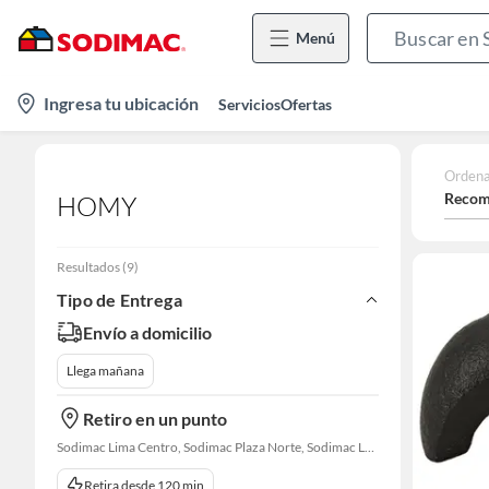
Menú
location-
Ingresa tu ubicación
Servicios
Ofertas
icon
Ordena
Recom
HOMY
Resultados
(
9
)
Tipo de Entrega
Envío a domicilio
Llega mañana
Retiro en un punto
Sodimac Lima Centro, Sodimac Plaza Norte, Sodimac La Victoria, Sodimac San Miguel, Sodimac Chacarilla, Sodimac Av. La Molina, Sodimac Colonial, Maestro Barrios Altos, Sodimac Naranjal
Retira desde 120 min