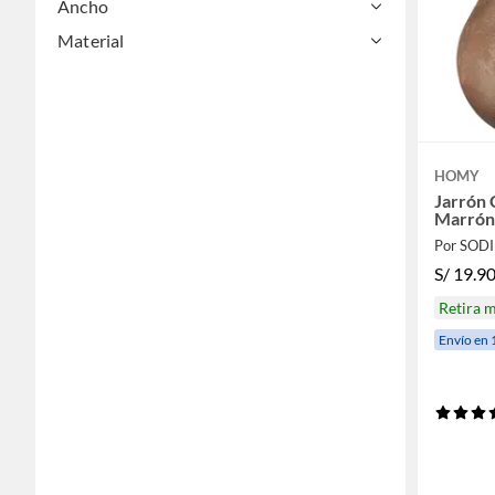
Ancho
Material
HOMY
Jarrón 
Marrón
Por SOD
S/
19.9
Retira 
Envío en 