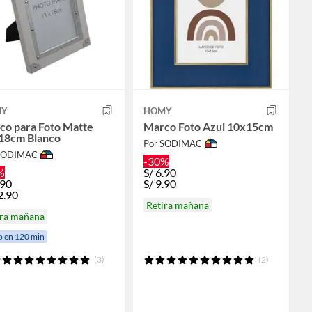
MY
HOMY
co para Foto Matte
Marco Foto Azul 10x15cm
18cm Blanco
Por SODIMAC
 SODIMAC
-30%
%
S/
6.90
.90
S/
9.90
2.90
Retira mañana
ira mañana
o en 120 min
(3)
(2)