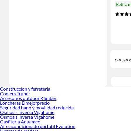
Retira 
1 - 9 de 9
Construccion y ferreteria
Coolers Truper
Accesorios outdoor Klimber
Loncheras Elmejorprecio
Seguridad bano y movilidad reducida
Osmosis inversa Vigahome
Osmosis inversa Vigahome
Gasfiteria Aquamec
Aire acondicionado portatil Evolution
Libreros de madera