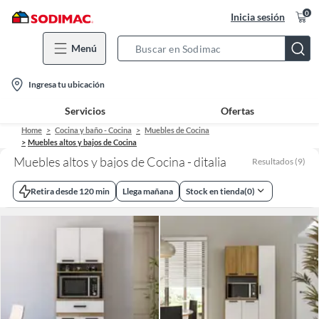
0
Inicia sesión
Menú
Search
Bar
location-
Ingresa tu ubicación
icon
Servicios
Ofertas
Home
Cocina y baño - Cocina
Muebles de Cocina
Muebles altos y bajos de Cocina
Muebles altos y bajos de Cocina - ditalia
Resultados
(
9
)
Retira desde 120 min
Llega mañana
Stock en tienda
(
0
)