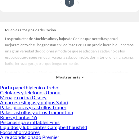
1
Muebles altos y bajos de Cocina
Los productos de Muebles altos y bajos de Cocina que necesitas para el
mejoramiento de tu hogar están en Sodimac Perú a un precio increíble. Tenemos
una gran variedad de opciones y modelos que se adecúan a cada uno de los
espacios que desees renovar, ya sea la sala, comedor, dormitorio, oficina, cocina,
baño, terraza, garaje o el que tengas en mente.
En nuestra categoría Muebles altos y bajos de Cocina encontrarás modelos en
Mostrar más
diversos materiales, medidas, colores y demás características específicas de tu
preferencia. Recuerda que solo en Sodimac Perú contamos con todo lo
Porta papel higienico Trebol
necesario para cada uno de tus proyectos en las mejores marcas de calidad y con
Celulares y telefonos Unonu
Menaje cocina Disney
garantía.
Amarres eslingas y pulpos Safari
Precios de Muebles altos y bajos de Cocina en Sodimac Perú
Palas picotas y rastrillos Truper
Palas rastrillos y otros Tramontina
Si buscar ahorrar, estás en la tienda correcta porque en Sodimac tenemos
Rines y llantas 16
nuestra política de precios bajos garantizados en Muebles altos y bajos de
Piscinas spa e inflables Finis
Cocina, así que no dudes más y compra online este producto con sus
Liquidos y lubricantes Campbell hausfeld
complementos para que termines tu proyecto al 100% a un costo económico.
Focos ahorradores
Aire acondicionado Premier
Además, elige entre las opciones de delivery o recojo en tienda.