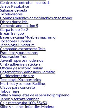
Centros de entretenimiento 1
Las mejores marcas de Muebles altos y bajos de Cocina
Jarros Pasabahce
Sabanas de seda
Sabemos que la calidad, confianza y seguridad son factores importantes al
Tv televisores
momento de decidir qué modelo comprar, por ello contamos con una amplia
Combos muebles de tv Muebles crisostomo
oferta de marcas prestigiosas y reconocidas en Muebles altos y bajos de Cocina.
Discos duros Msi
De esta manera, inviertes en durabilidad, rendimiento, excelencia y satisfacción
Cemento andino tipo 5
Carpa toldo 2 x 2
garantizada.
In ear Tranyoo
Bases de cama Muebles macrumo
Tocadores Tuhome
Tecnologia Ovotoumi
Campanas extractoras Teka
Escaleras y pasamanos
Decoracion True
Juvenil roperos modernos
Cinta adhesiva y stickers
Oficina y escritorio Tvilum
Pegamentos y adhesivos Somafix
Purificadores de aire
Tecnologia Xo accesorios
Martillos y combos Redline
Clavos para concreto
Tubos Tigre
Sillas y banquetas de espera Polipropileno
Jardin y terraza Winner
Caja rectangular 100x55x50
Sillas y sillones infantiles Madera