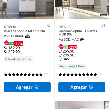
DITALIA
DITALIA
Alacena Sophia MDP 60cm
Alacena Sophia 5 Puertas
MDP 90cm
Por SODIMAC
Por SODIMAC
-17%
-23%
S/
189.90
S/
269.90
S/
229.90
S/
299.90
S/
349
Retira desde 120 min
Retira desde 120 min
(35)
(18)
Agregar
Agregar