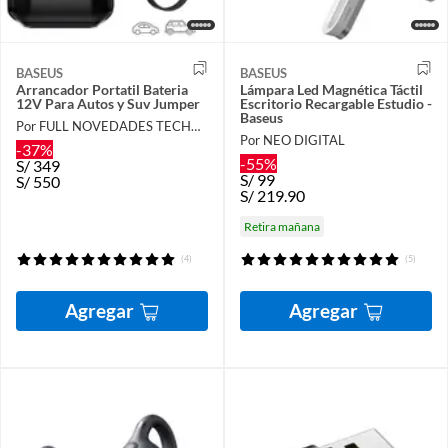
BASEUS
BASEUS
Arrancador Portatil Bateria
Lámpara Led Magnética Táctil
12V Para Autos y Suv Jumper
Escritorio Recargable Estudio -
Baseus
Por FULL NOVEDADES TECHNOLOGY E.I.R.L.
Por NEO DIGITAL
-37%
-55%
S/
349
S/
99
S/
550
S/
219.90
Retira mañana
(4)
(5)
Agregar
Agregar