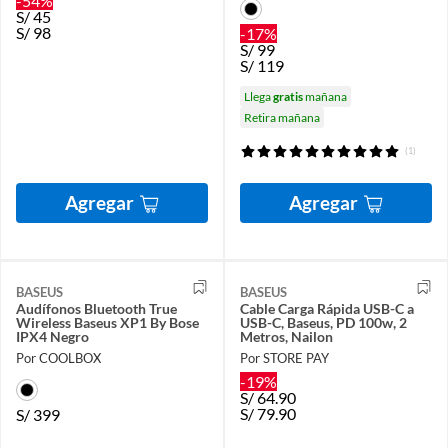
-54%
S/
45
S/
98
-17%
S/
99
S/
119
Llega
gratis
mañana
Retira mañana
(1)
Agregar
Agregar
BASEUS
BASEUS
Audífonos Bluetooth True
Cable Carga Rápida USB-C a
Wireless Baseus XP1 By Bose
USB-C, Baseus, PD 100w, 2
IPX4 Negro
Metros, Nailon
Por COOLBOX
Por STORE PAY
-19%
S/
64.90
S/
79.90
S/
399